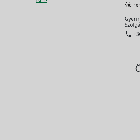
csere
re
Gyerm
Szolgá

+3
Ö