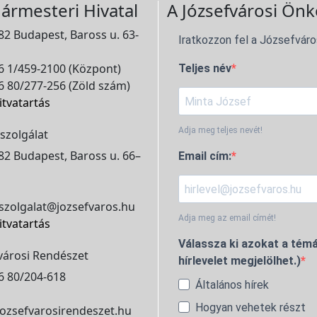
ármesteri Hivatal
A Józsefvárosi Önk
2 Budapest, Baross u. 63-
Iratkozzon fel a Józsefváro
 1/459-2100 (Központ)
Teljes név
 80/277-256 (Zöld szám)
itvatartás
Adja meg teljes nevét!
szolgálat
2 Budapest, Baross u. 66–
Email cím:
szolgalat@jozsefvaros.hu
Adja meg az email címét!
itvatartás
Válassza ki azokat a témá
városi Rendészet
hírlevelet megjelölhet.)
6 80/204-618
Általános hírek
Hogyan vehetek részt
ozsefvarosirendeszet.hu