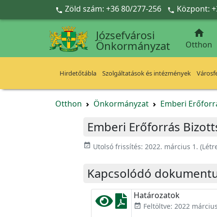
Ugrás a fő tartalomra
Zöld szám: +36 80/277-256
Központ: +



Józsefvárosi
Önkormányzat
Otthon
Hirdetőtábla
Szolgáltatások és intézmények
Városfe
Otthon
Önkormányzat
Emberi Erőforr
Emberi Erőforrás Bizott
event_available
Utolsó frissítés:
2022. március 1.
(Létr
Kapcsolódó dokument
Határozatok
Feltöltve: 2022 március
event_available