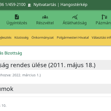
36 1/459-2100
Nyitvatartás
|
Hangostérkép




Ügyintézés
Részvétel
Átláthatóság
Pázmán
jlesztés
Közösség
Önkormányzat
Polgármesteri Hivatal
Választási in
ás Bizottság
ság rendes ülése (2011. május 18.)
ehozva:
2022. március 1.
)
umok
 10.