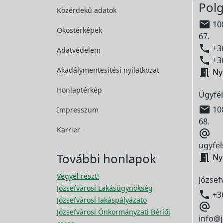
Polg
Közérdekű adatok

108
Okostérképek
67.

+36
Adatvédelem

+36
Akadálymentesítési
nyilatkozat

Ny
Honlaptérkép
Ügyfél

108
Impresszum
68.
Karrier

ugyfel
További honlapok

Ny
Vegyél részt!
József
Józsefvárosi Lakásügynökség

+3
Józsefvárosi lakáspályázato

Józsefvárosi Önkormányzati Bérlői
info@j