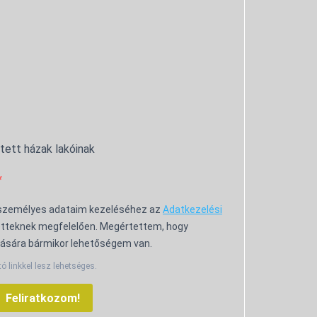
ntett házak lakóinak
 személyes adataim kezeléséhez az
Adatkezelési
tteknek megfelelően. Megértettem, hogy
ására bármikor lehetőségem van.
tó linkkel lesz lehetséges.
Feliratkozom!