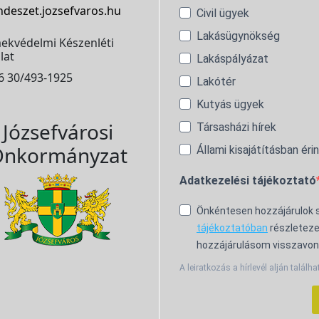
ndeszet.jozsefvaros.hu
Civil ügyek
Lakásügynökség
ekvédelmi Készenléti
lat
Lakáspályázat
6 30/493-1925
Lakótér
Kutyás ügyek
Józsefvárosi
Társasházi hírek
nkormányzat
Állami kisajátításban éri
Adatkezelési tájékoztató
Önkéntesen hozzájárulok
tájékoztatóban
részleteze
hozzájárulásom visszavon
A leiratkozás a hírlevél alján találha