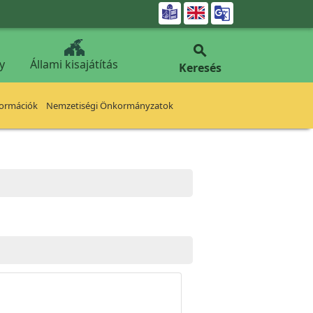


y
Állami kisajátítás
Keresés
formációk
Nemzetiségi Önkormányzatok