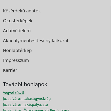
Közérdekű adatok
Okostérképek
Adatvédelem
Akadálymentesítési
nyilatkozat
Honlaptérkép
Impresszum
Karrier
További honlapok
Vegyél részt!
Józsefvárosi Lakásügynökség
Józsefvárosi lakáspályázato
Józsefvárosi Önkormányzati Bérlői csere