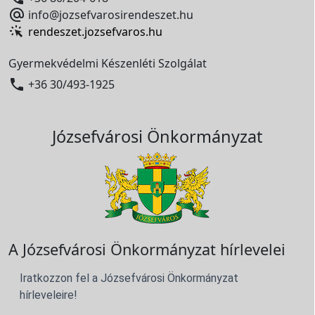

info@jozsefvarosirendeszet.hu
rendeszet.jozsefvaros.hu
Gyermekvédelmi Készenléti Szolgálat

+36 30/493-1925
Józsefvárosi Önkormányzat
A Józsefvárosi Önkormányzat hírlevelei
Iratkozzon fel a Józsefvárosi Önkormányzat
hírleveleire!