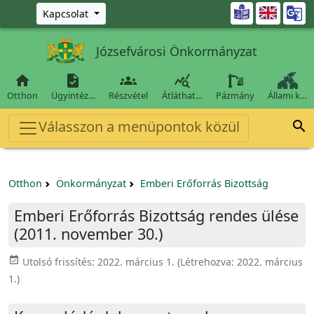
Ugrás a fő tartalomra

Kapcsolat
Józsefvárosi Önkormányzat




Otthon
Ügyintéz…
Részvétel
Átláthat…
Pázmány
Állami k…
Válasszon a menüpontok közül

Otthon
Önkormányzat
Emberi Erőforrás Bizottság
Emberi Erőforrás Bizottság rendes ülése
(2011. november 30.)
event_available
Utolsó frissítés:
2022. március 1.
(Létrehozva:
2022. március
1.
)