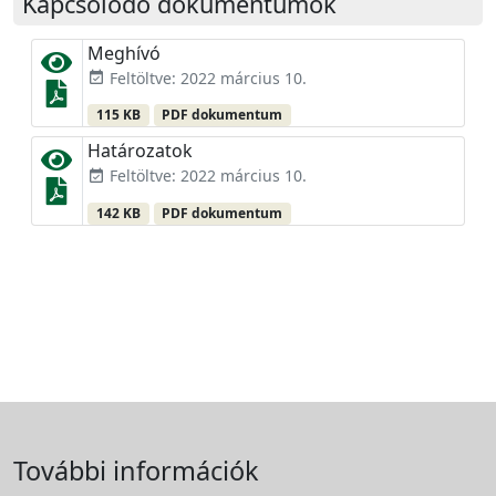
Kapcsolódó dokumentumok
Meghívó
Feltöltve: 2022 március 10.
event_available
115 KB
PDF dokumentum
Határozatok
Feltöltve: 2022 március 10.
event_available
142 KB
PDF dokumentum
További információk