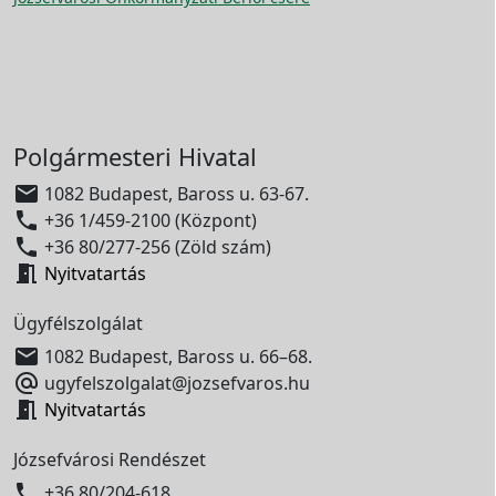
Polgármesteri Hivatal

1082 Budapest, Baross u. 63-67.

+36 1/459-2100 (Központ)

+36 80/277-256 (Zöld szám)

Nyitvatartás
Ügyfélszolgálat

1082 Budapest, Baross u. 66–68.

ugyfelszolgalat@jozsefvaros.hu

Nyitvatartás
Józsefvárosi Rendészet

+36 80/204-618