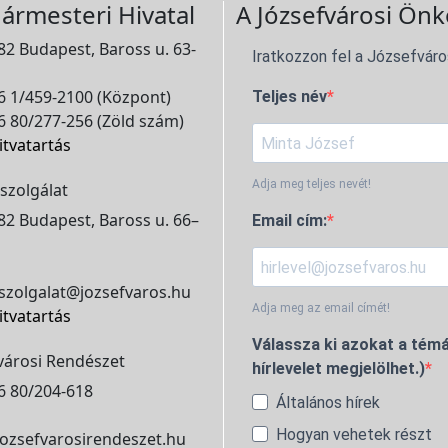
ármesteri Hivatal
A Józsefvárosi Önk
2 Budapest, Baross u. 63-
Iratkozzon fel a Józsefváro
 1/459-2100 (Központ)
Teljes név
 80/277-256 (Zöld szám)
itvatartás
Adja meg teljes nevét!
szolgálat
2 Budapest, Baross u. 66–
Email cím:
szolgalat@jozsefvaros.hu
Adja meg az email címét!
itvatartás
Válassza ki azokat a témá
városi Rendészet
hírlevelet megjelölhet.)
6 80/204-618
Általános hírek
Hogyan vehetek részt
ozsefvarosirendeszet.hu