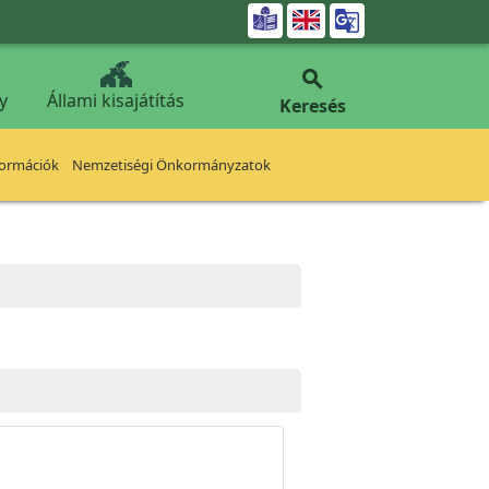


y
Állami kisajátítás
Keresés
formációk
Nemzetiségi Önkormányzatok