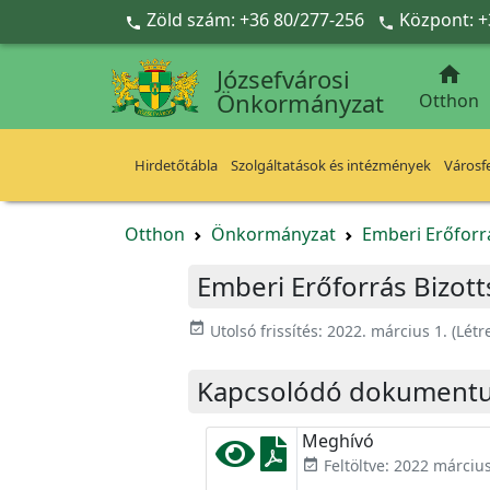
Ugrás a fő tartalomra
Zöld szám: +36 80/277-256
Központ: +



Józsefvárosi
Önkormányzat
Otthon
Hirdetőtábla
Szolgáltatások és intézmények
Városfe
Otthon
Önkormányzat
Emberi Erőforr
Emberi Erőforrás Bizott
event_available
Utolsó frissítés:
2022. március 1.
(Létr
Kapcsolódó dokument
Meghívó
Feltöltve: 2022 március
event_available