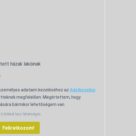
ntett házak lakóinak
 személyes adataim kezeléséhez az
Adatkezelési
tteknek megfelelően. Megértettem, hogy
ására bármikor lehetőségem van.
tó linkkel lesz lehetséges.
Feliratkozom!