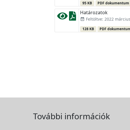
95 KB
PDF dokumentum
Határozatok
Feltöltve: 2022 március
event_available
128 KB
PDF dokumentu
További információk