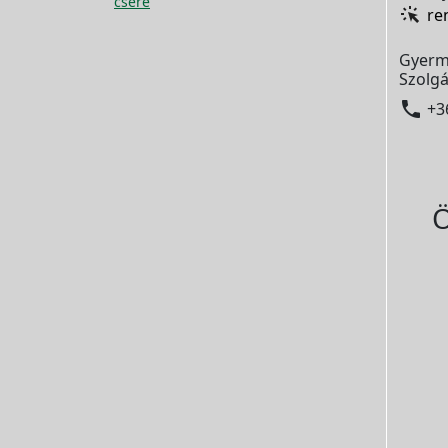
csere
re
Gyerm
Szolgá

+3
Ö