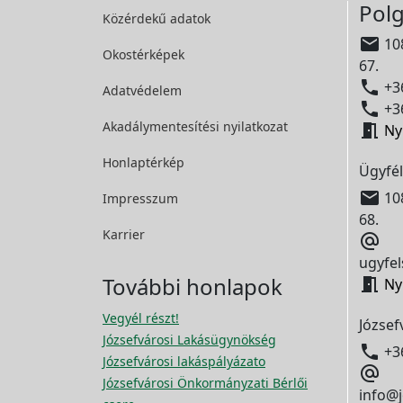
Polg
Közérdekű adatok

108
Okostérképek
67.

+36
Adatvédelem

+36
Akadálymentesítési
nyilatkozat

Ny
Honlaptérkép
Ügyfél

108
Impresszum
68.
Karrier

ugyfel
További honlapok

Ny
Vegyél részt!
József
Józsefvárosi Lakásügynökség

+3
Józsefvárosi lakáspályázato

Józsefvárosi Önkormányzati Bérlői
info@j