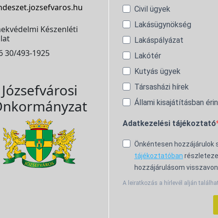
ndeszet.jozsefvaros.hu
Civil ügyek
Lakásügynökség
ekvédelmi Készenléti
lat
Lakáspályázat
6 30/493-1925
Lakótér
Kutyás ügyek
Józsefvárosi
Társasházi hírek
nkormányzat
Állami kisajátításban éri
Adatkezelési tájékoztató
Önkéntesen hozzájárulok
tájékoztatóban
részleteze
hozzájárulásom visszavon
A leiratkozás a hírlevél alján találha