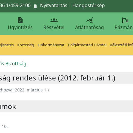
36 1/459-2100
Nyitvatartás
|
Hangostérkép




Ügyintézés
Részvétel
Átláthatóság
Pázmán
jlesztés
Közösség
Önkormányzat
Polgármesteri Hivatal
Választási in
ás Bizottság
ság rendes ülése (2012. február 1.)
ehozva:
2022. március 1.
)
umok
 10.