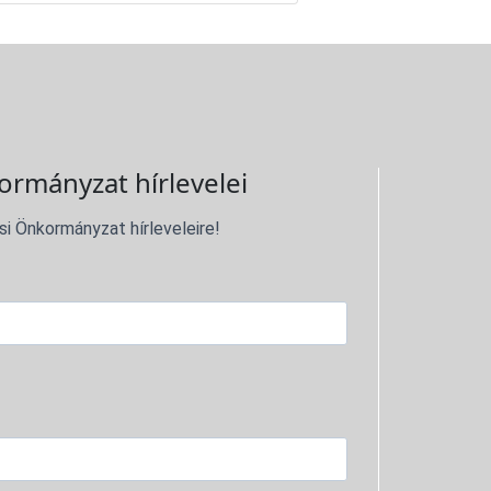
ormányzat hírlevelei
si Önkormányzat hírleveleire!