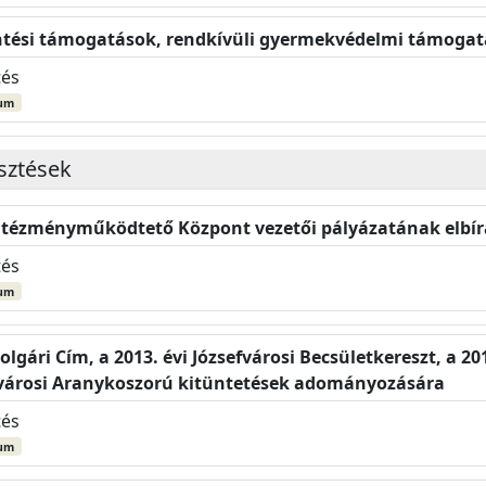
tési támogatások, rendkívüli gyermekvédelmi támogatás
tés
um
esztések
 Intézményműködtető Központ vezetői pályázatának elbír
tés
um
olgári Cím, a 2013. évi Józsefvárosi Becsületkereszt, a 201
zsefvárosi Aranykoszorú kitüntetések adományozására
tés
um