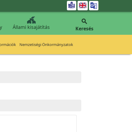


y
Állami kisajátítás
Keresés
formációk
Nemzetiségi Önkormányzatok