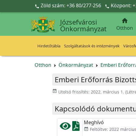
Ugrás a fő tartalomra
Zöld szám: +36 80/277-256
Központ: +



Józsefvárosi
Önkormányzat
Otthon
Hirdetőtábla
Szolgáltatások és intézmények
Városfe
Otthon
Önkormányzat
Emberi Erőforr
Emberi Erőforrás Bizott
event_available
Utolsó frissítés:
2022. március 1.
(Létr
Kapcsolódó dokument
Meghívó
Feltöltve: 2022 március
event_available