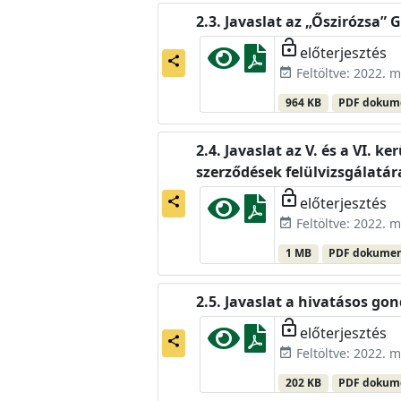
Javaslat az „Őszirózsa”
lock_open
előterjesztés
share
Feltöltve: 2022. m
event_available
964 KB
PDF doku
Javaslat az V. és a VI. 
szerződések felülvizsgálatár
lock_open
előterjesztés
share
Feltöltve: 2022. m
event_available
1 MB
PDF dokume
Javaslat a hivatásos go
lock_open
előterjesztés
share
Feltöltve: 2022. m
event_available
202 KB
PDF doku