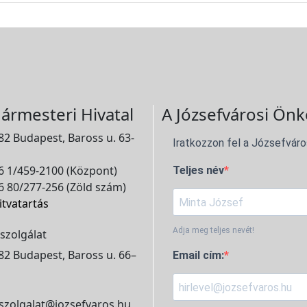
ármesteri Hivatal
A Józsefvárosi Önk
2 Budapest, Baross u. 63-
Iratkozzon fel a Józsefváro
 1/459-2100 (Központ)
Teljes név
 80/277-256 (Zöld szám)
itvatartás
Adja meg teljes nevét!
szolgálat
2 Budapest, Baross u. 66–
Email cím:
szolgalat@jozsefvaros.hu