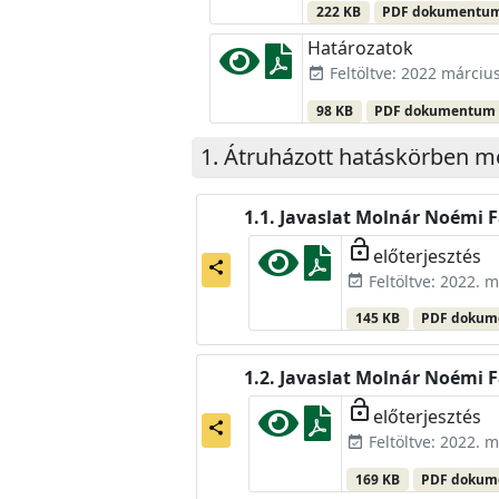
222 KB
PDF dokumentu
Határozatok
Feltöltve: 2022 március
event_available
98 KB
PDF dokumentum
Átruházott hatáskörben m
Javaslat Molnár Noémi F
lock_open
előterjesztés
share
Feltöltve: 2022. m
event_available
145 KB
PDF doku
Javaslat Molnár Noémi Fa
lock_open
előterjesztés
share
Feltöltve: 2022. m
event_available
169 KB
PDF doku