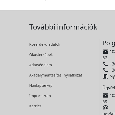
További információk
Polg
Közérdekű adatok

108
Okostérképek
67.

+36
Adatvédelem

+36
Akadálymentesítési
nyilatkozat

Ny
Honlaptérkép
Ügyfél

108
Impresszum
68.
Karrier

ugyfel