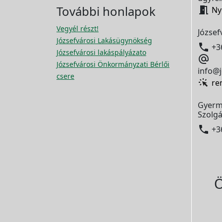
További honlapok

Ny
Vegyél részt!
József
Józsefvárosi Lakásügynökség

+3
Józsefvárosi lakáspályázato

Józsefvárosi Önkormányzati Bérlői
info@j
csere
re
Gyerm
Szolgá

+3
Ö