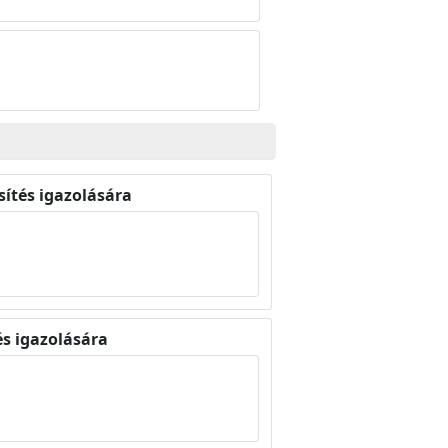
ítés igazolására
és igazolására