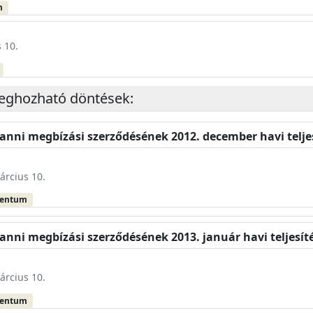
m
 10.
eghozható döntések:
anni megbízási szerződésének 2012. december havi teljes
árcius 10.
mentum
nni megbízási szerződésének 2013. január havi teljesít
árcius 10.
mentum