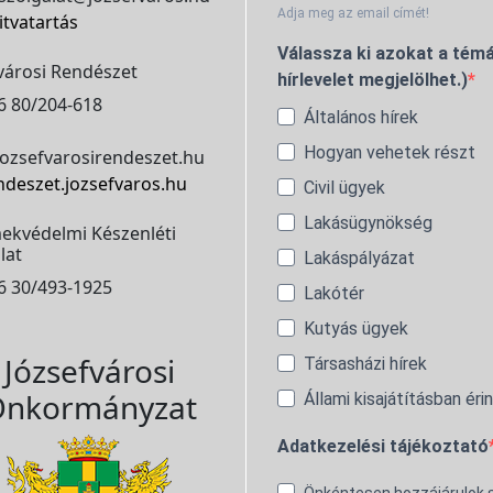
Adja meg az email címét!
itvatartás
Válassza ki azokat a témá
városi Rendészet
hírlevelet megjelölhet.)
6 80/204-618
Általános hírek
Hogyan vehetek részt
ozsefvarosirendeszet.hu
ndeszet.jozsefvaros.hu
Civil ügyek
Lakásügynökség
ekvédelmi Készenléti
lat
Lakáspályázat
6 30/493-1925
Lakótér
Kutyás ügyek
Józsefvárosi
Társasházi hírek
nkormányzat
Állami kisajátításban éri
Adatkezelési tájékoztató