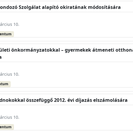
 Gondozó Szolgálat alapító okiratának módosítására
árcius 10.
mentum
kerületi önkormányzatokkal – gyermekek átmeneti otthona
a
árcius 10.
ntum
ndnokokkal összefüggő 2012. évi díjazás elszámolására
árcius 10.
mentum