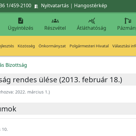
36 1/459-2100
Nyitvatartás
|
Hangostérkép




Ügyintézés
Részvétel
Átláthatóság
Pázmán
jlesztés
Közösség
Önkormányzat
Polgármesteri Hivatal
Választási in
ás Bizottság
ság rendes ülése (2013. február 18.)
ehozva:
2022. március 1.
)
umok
 10.