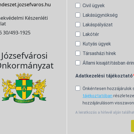
ndeszet.jozsefvaros.hu
Civil ügyek
Lakásügynökség
ekvédelmi Készenléti
lat
Lakáspályázat
6 30/493-1925
Lakótér
Kutyás ügyek
Józsefvárosi
Társasházi hírek
nkormányzat
Állami kisajátításban éri
Adatkezelési tájékoztató
Önkéntesen hozzájárulok
tájékoztatóban
részleteze
hozzájárulásom visszavon
A leiratkozás a hírlevél alján találha