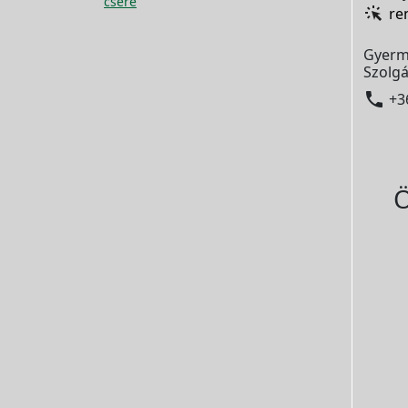
csere
re
Gyerm
Szolgá

+3
Ö