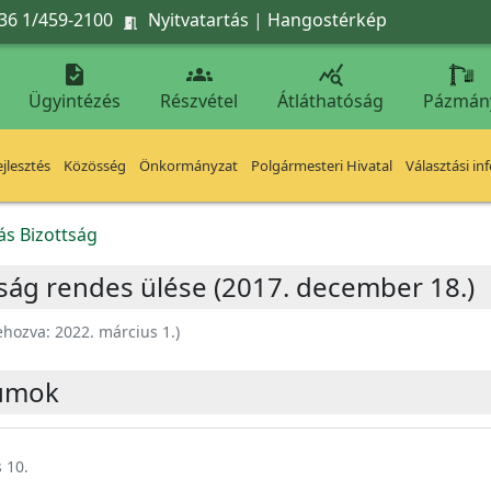
36 1/459-2100
Nyitvatartás
|
Hangostérkép




Ügyintézés
Részvétel
Átláthatóság
Pázmán
jlesztés
Közösség
Önkormányzat
Polgármesteri Hivatal
Választási in
ás Bizottság
tság rendes ülése (2017. december 18.)
ehozva:
2022. március 1.
)
umok
 10.