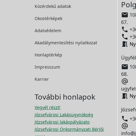
Polg
Közérdekű adatok

108
Okostérképek
67.

+36
Adatvédelem

+36
Akadálymentesítési
nyilatkozat

Ny
Honlaptérkép
Ügyfél

108
Impresszum
68.
Karrier

ugyfel
További honlapok

Ny
Vegyél részt!
József
Józsefvárosi Lakásügynökség

+3
Józsefvárosi lakáspályázato

Józsefvárosi Önkormányzati Bérlői
info@j