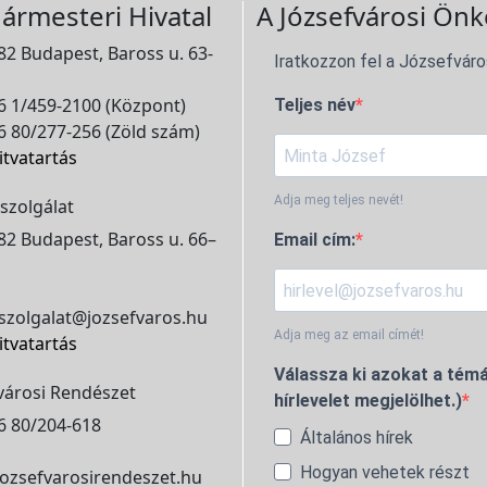
ármesteri Hivatal
A Józsefvárosi Önk
2 Budapest, Baross u. 63-
Iratkozzon fel a Józsefváro
 1/459-2100 (Központ)
Teljes név
 80/277-256 (Zöld szám)
itvatartás
Adja meg teljes nevét!
szolgálat
2 Budapest, Baross u. 66–
Email cím:
szolgalat@jozsefvaros.hu
Adja meg az email címét!
itvatartás
Válassza ki azokat a témá
városi Rendészet
hírlevelet megjelölhet.)
6 80/204-618
Általános hírek
Hogyan vehetek részt
ozsefvarosirendeszet.hu