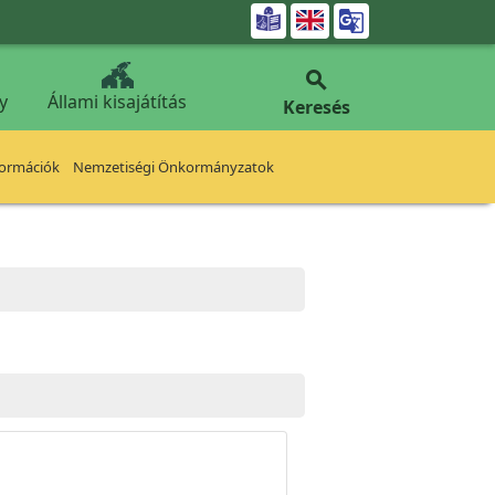


y
Állami kisajátítás
Keresés
formációk
Nemzetiségi Önkormányzatok