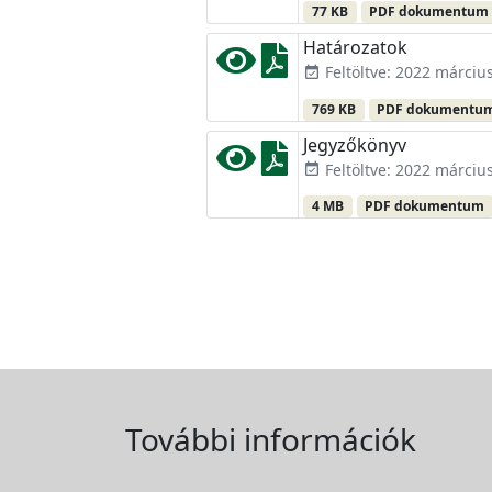
77 KB
PDF dokumentum
Határozatok
Feltöltve: 2022 március
event_available
769 KB
PDF dokumentu
Jegyzőkönyv
Feltöltve: 2022 március
event_available
4 MB
PDF dokumentum
További információk