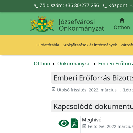
Ugrás a fő tartalomra
Zöld szám: +36 80/277-256
Központ: +



Józsefvárosi
Önkormányzat
Otthon
Hirdetőtábla
Szolgáltatások és intézmények
Városfe
Otthon
Önkormányzat
Emberi Erőforr
Emberi Erőforrás Bizot
event_available
Utolsó frissítés:
2022. március 1.
(Létr
Kapcsolódó dokument
Meghívó
Feltöltve: 2022 március
event_available