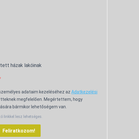
ntett házak lakóinak
 személyes adataim kezeléséhez az
Adatkezelési
tteknek megfelelően. Megértettem, hogy
ására bármikor lehetőségem van.
tó linkkel lesz lehetséges.
Feliratkozom!