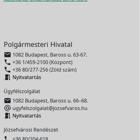
Polgármesteri Hivatal

1082 Budapest, Baross u. 63-67.

+36 1/459-2100 (Központ)

+36 80/277-256 (Zöld szám)

Nyitvatartás
Ügyfélszolgálat

1082 Budapest, Baross u. 66–68.

ugyfelszolgalat@jozsefvaros.hu

Nyitvatartás
Józsefvárosi Rendészet

+36 80/204-618