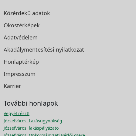
Közérdekű adatok
Okostérképek
Adatvédelem
Akadálymentesítési
nyilatkozat
Honlaptérkép
Impresszum
Karrier
További honlapok
Vegyél részt!
Józsefvárosi Lakásügynökség
Józsefvárosi lakáspályázato
Józsefvárosi Önkormányzati Bérlői csere