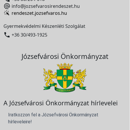

info@jozsefvarosirendeszet.hu
rendeszet.jozsefvaros.hu
Gyermekvédelmi Készenléti Szolgálat

+36 30/493-1925
Józsefvárosi Önkormányzat
A Józsefvárosi Önkormányzat hírlevelei
Iratkozzon fel a Józsefvárosi Önkormányzat
hírleveleire!