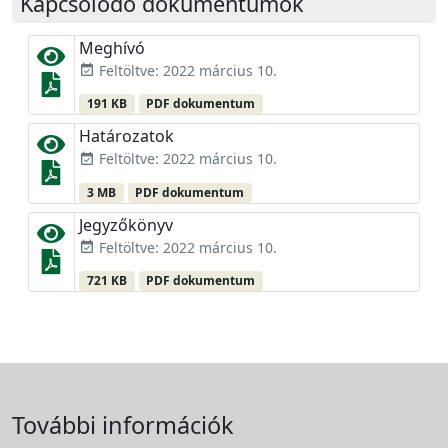
Kapcsolódó dokumentumok
Meghívó
Feltöltve: 2022 március 10.
event_available
191 KB
PDF dokumentum
Határozatok
Feltöltve: 2022 március 10.
event_available
3 MB
PDF dokumentum
Jegyzőkönyv
Feltöltve: 2022 március 10.
event_available
721 KB
PDF dokumentum
További információk