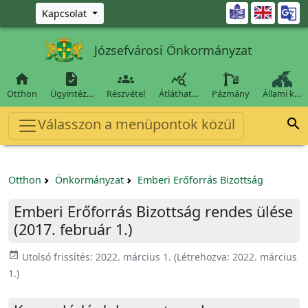
Ugrás a fő tartalomra

Kapcsolat
Józsefvárosi Önkormányzat




Otthon
Ügyintéz…
Részvétel
Átláthat…
Pázmány
Állami k…
Válasszon a menüpontok közül

Otthon
Önkormányzat
Emberi Erőforrás Bizottság
Emberi Erőforrás Bizottság rendes ülése
(2017. február 1.)
event_available
Utolsó frissítés:
2022. március 1.
(Létrehozva:
2022. március
1.
)