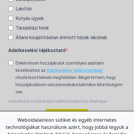
Lakótér
Kutyás ügyek
Társasházi hírek
Állami kisajátításban érintett házak lakóinak
Adatkezelési tájékoztató
Önkéntesen hozzájárulok személyes adataim
kezeléséhez az
Adatkezelési tájékoztatóban
részletezetteknek megfelelően. Megértettem, hogy
hozzájárulásom visszavonására bármikor lehetőségem
van.
A leiratkozás a hírlevél alján található linkkel lesz lehetséges.
Feliratkozom!
Weboldalainkon sütiket és egyéb internetes
technológiákat használunk azért, hogy jobbá tegyük a
For the English Newsletter, click
HERE.