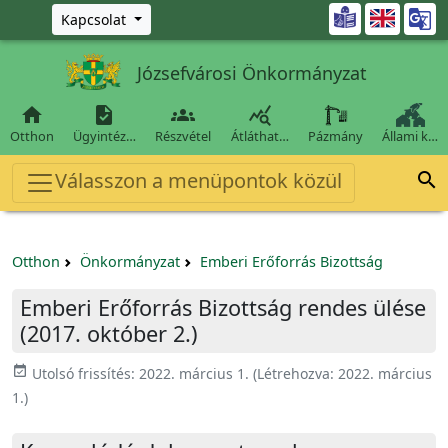
Ugrás a fő tartalomra

Kapcsolat
Józsefvárosi Önkormányzat




Otthon
Ügyintéz…
Részvétel
Átláthat…
Pázmány
Állami k…
Válasszon a menüpontok közül

Otthon
Önkormányzat
Emberi Erőforrás Bizottság
Emberi Erőforrás Bizottság rendes ülése
(2017. október 2.)
event_available
Utolsó frissítés:
2022. március 1.
(Létrehozva:
2022. március
1.
)