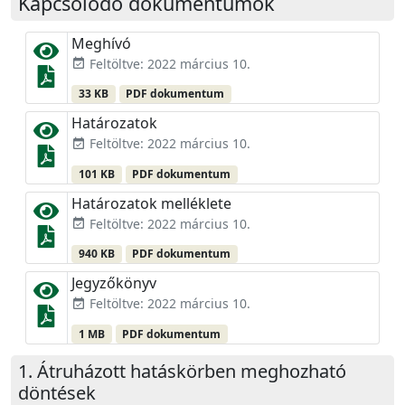
Kapcsolódó dokumentumok
Meghívó
Feltöltve: 2022 március 10.
event_available
33 KB
PDF dokumentum
Határozatok
Feltöltve: 2022 március 10.
event_available
101 KB
PDF dokumentum
Határozatok melléklete
Feltöltve: 2022 március 10.
event_available
940 KB
PDF dokumentum
Jegyzőkönyv
Feltöltve: 2022 március 10.
event_available
1 MB
PDF dokumentum
Átruházott hatáskörben meghozható
döntések