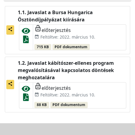
Javaslat a Bursa Hungarica
Ösztöndíjpályázat kiírására
lock_open
előterjesztés
share
Feltöltve: 2022. március 10.
event_available
715 KB
PDF dokumentum
Javaslat kábítószer-ellenes program
megvalósításával kapcsolatos döntések
meghozatalára
share
lock_open
előterjesztés
Feltöltve: 2022. március 10.
event_available
88 KB
PDF dokumentum