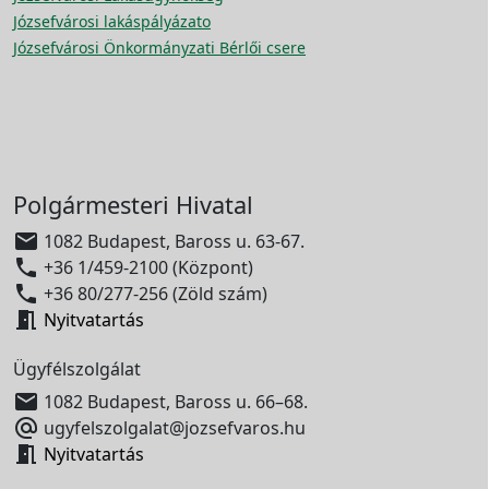
Józsefvárosi lakáspályázato
Józsefvárosi Önkormányzati Bérlői csere
Polgármesteri Hivatal

1082 Budapest, Baross u. 63-67.

+36 1/459-2100 (Központ)

+36 80/277-256 (Zöld szám)

Nyitvatartás
Ügyfélszolgálat

1082 Budapest, Baross u. 66–68.

ugyfelszolgalat@jozsefvaros.hu

Nyitvatartás