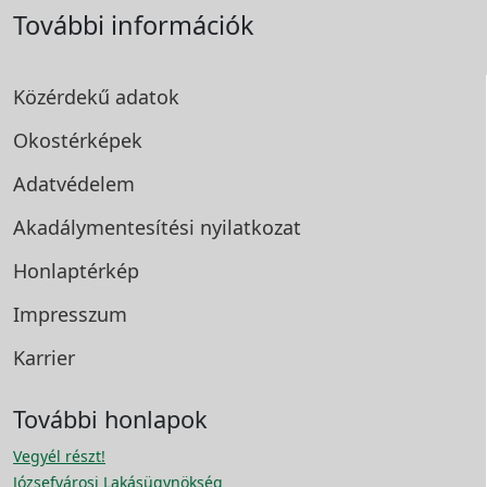
További információk
Közérdekű adatok
Okostérképek
Adatvédelem
Akadálymentesítési
nyilatkozat
Honlaptérkép
Impresszum
Karrier
További honlapok
Vegyél részt!
Józsefvárosi Lakásügynökség