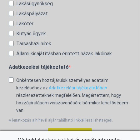
Lakásügynökség
Lakáspályázat
Lakótér
Kutyás ügyek
Társasházi hírek
Állami kisajátításban érintett házak lakóinak
Adatkezelési tájékoztató
Önkéntesen hozzájárulok személyes adataim
kezeléséhez az
Adatkezelési tájékoztatóban
részletezetteknek megfelelően. Megértettem, hogy
hozzájárulásom visszavonására bármikor lehetőségem
van.
A leiratkozás a hírlevél alján található linkkel lesz lehetséges.
Feliratkozom!
Weboldalainkon sütiket és egyéb internetes