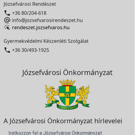
Józsefvárosi Rendészet

+36 80/204-618

info@jozsefvarosirendeszet.hu
rendeszet.jozsefvaros.hu
Gyermekvédelmi Készenléti Szolgálat

+36 30/493-1925
Józsefvárosi Önkormányzat
A Józsefvárosi Önkormányzat hírlevelei
Iratkozzon fel a Józsefvárosi Önkormányzat