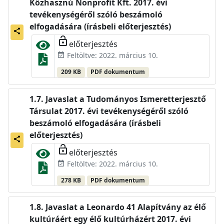
Közhasznú Nonprofit Kft. 2017. évi
tevékenységéről szóló beszámoló
elfogadására (írásbeli előterjesztés)
share
lock_open
előterjesztés
Feltöltve: 2022. március 10.
event_available
209 KB
PDF dokumentum
Javaslat a Tudományos Ismeretterjesztő
Társulat 2017. évi tevékenységéről szóló
beszámoló elfogadására (írásbeli
előterjesztés)
share
lock_open
előterjesztés
Feltöltve: 2022. március 10.
event_available
278 KB
PDF dokumentum
Javaslat a Leonardo 41 Alapítvány az élő
kultúráért egy élő kultúrházért 2017. évi