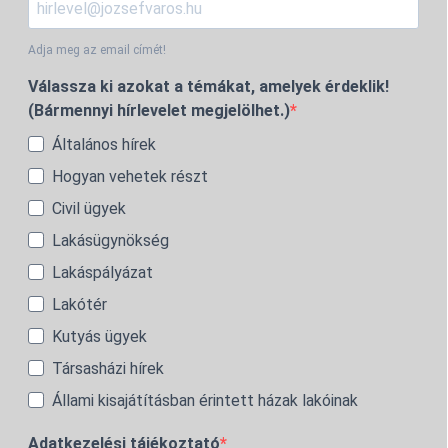
Adja meg az email címét!
Válassza ki azokat a témákat, amelyek érdeklik!
(Bármennyi hírlevelet megjelölhet.)
Általános hírek
Hogyan vehetek részt
Civil ügyek
Lakásügynökség
Lakáspályázat
Lakótér
Kutyás ügyek
Társasházi hírek
Állami kisajátításban érintett házak lakóinak
Adatkezelési tájékoztató