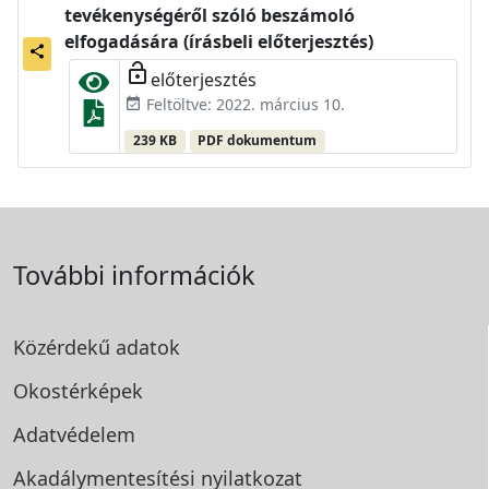
tevékenységéről szóló beszámoló
elfogadására (írásbeli előterjesztés)
share
lock_open
előterjesztés
Feltöltve: 2022. március 10.
event_available
239 KB
PDF dokumentum
További információk
Közérdekű adatok
Okostérképek
Adatvédelem
Akadálymentesítési
nyilatkozat