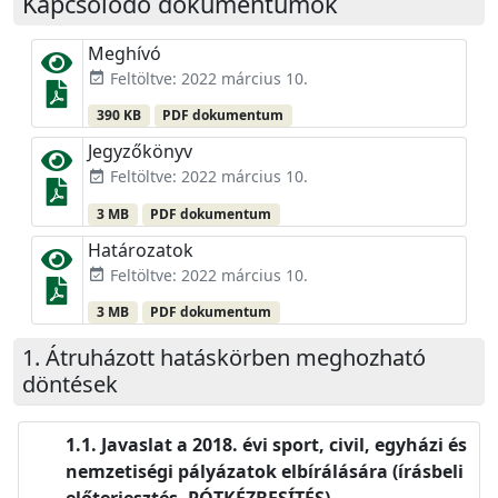
Kapcsolódó dokumentumok
Meghívó
Feltöltve: 2022 március 10.
event_available
390 KB
PDF dokumentum
Jegyzőkönyv
Feltöltve: 2022 március 10.
event_available
3 MB
PDF dokumentum
Határozatok
Feltöltve: 2022 március 10.
event_available
3 MB
PDF dokumentum
Átruházott hatáskörben meghozható
döntések
Javaslat a 2018. évi sport, civil, egyházi és
nemzetiségi pályázatok elbírálására (írásbeli