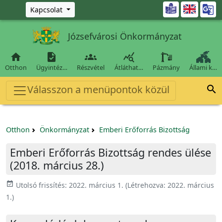
Ugrás a fő tartalomra

Kapcsolat
Józsefvárosi Önkormányzat




Otthon
Ügyintéz…
Részvétel
Átláthat…
Pázmány
Állami k…
Válasszon a menüpontok közül

Otthon
Önkormányzat
Emberi Erőforrás Bizottság
Emberi Erőforrás Bizottság rendes ülése
(2018. március 28.)
event_available
Utolsó frissítés:
2022. március 1.
(Létrehozva:
2022. március
1.
)