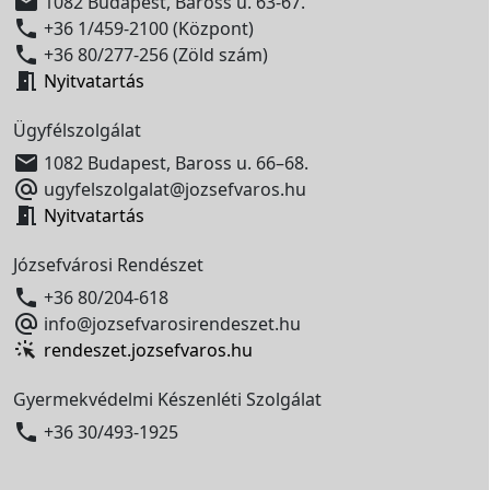

1082 Budapest, Baross u. 63-67.

+36 1/459-2100 (Központ)

+36 80/277-256 (Zöld szám)

Nyitvatartás
Ügyfélszolgálat

1082 Budapest, Baross u. 66–68.

ugyfelszolgalat@jozsefvaros.hu

Nyitvatartás
Józsefvárosi Rendészet

+36 80/204-618

info@jozsefvarosirendeszet.hu
rendeszet.jozsefvaros.hu
Gyermekvédelmi Készenléti Szolgálat

+36 30/493-1925