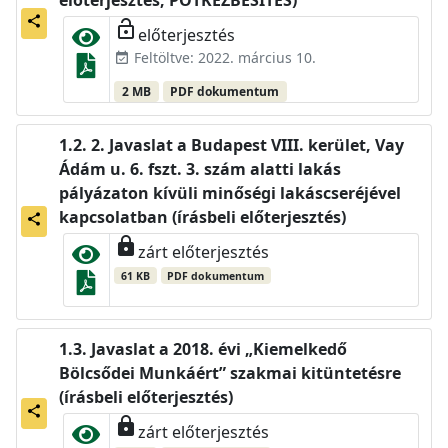
előterjesztés, PÓTKÉZBESÍTÉS)
share
lock_open
előterjesztés
Feltöltve: 2022. március 10.
event_available
2 MB
PDF dokumentum
2. Javaslat a Budapest VIII. kerület, Vay
Ádám u. 6. fszt. 3. szám alatti lakás
pályázaton kívüli minőségi lakáscseréjével
kapcsolatban (írásbeli előterjesztés)
share
lock
zárt előterjesztés
61 KB
PDF dokumentum
Javaslat a 2018. évi „Kiemelkedő
Bölcsődei Munkáért” szakmai kitüntetésre
(írásbeli előterjesztés)
share
lock
zárt előterjesztés