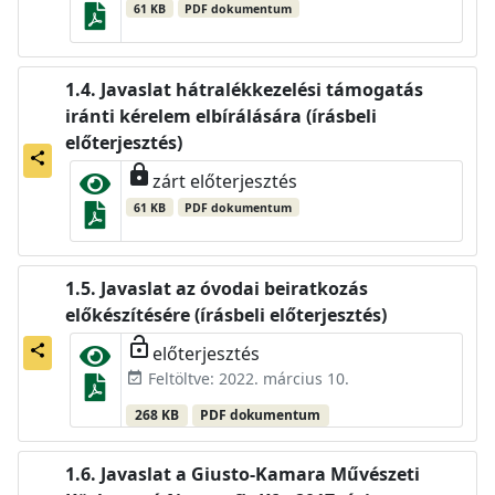
61 KB
PDF dokumentum
Javaslat hátralékkezelési támogatás
iránti kérelem elbírálására (írásbeli
előterjesztés)
share
lock
zárt előterjesztés
61 KB
PDF dokumentum
Javaslat az óvodai beiratkozás
előkészítésére (írásbeli előterjesztés)
lock_open
előterjesztés
share
Feltöltve: 2022. március 10.
event_available
268 KB
PDF dokumentum
Javaslat a Giusto-Kamara Művészeti