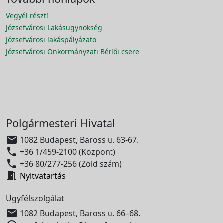
Vegyél részt!
Józsefvárosi Lakásügynökség
Józsefvárosi lakáspályázato
Józsefvárosi Önkormányzati Bérlői csere
Polgármesteri Hivatal

1082 Budapest, Baross u. 63-67.

+36 1/459-2100 (Központ)

+36 80/277-256 (Zöld szám)

Nyitvatartás
Ügyfélszolgálat

1082 Budapest, Baross u. 66–68.