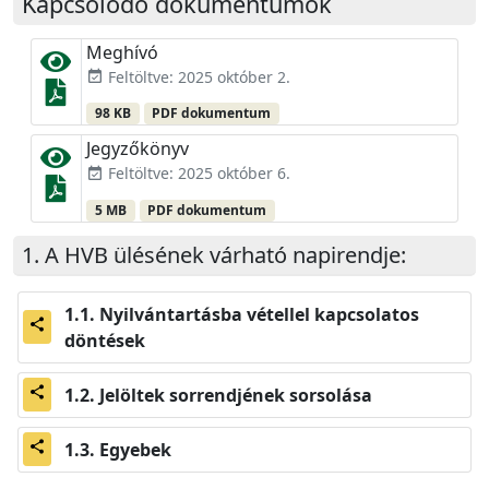
Kapcsolódó dokumentumok
Meghívó
Feltöltve: 2025 október 2.
event_available
98 KB
PDF dokumentum
Jegyzőkönyv
Feltöltve: 2025 október 6.
event_available
5 MB
PDF dokumentum
A HVB ülésének várható napirendje:
Nyilvántartásba vétellel kapcsolatos
share
döntések
Jelöltek sorrendjének sorsolása
share
Egyebek
share