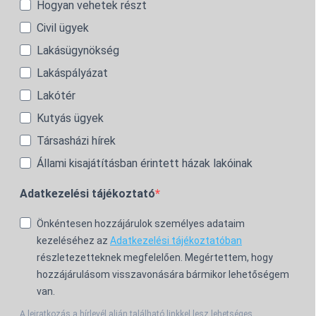
Hogyan vehetek részt
Civil ügyek
Lakásügynökség
Lakáspályázat
Lakótér
Kutyás ügyek
Társasházi hírek
Állami kisajátításban érintett házak lakóinak
Adatkezelési tájékoztató
Önkéntesen hozzájárulok személyes adataim
kezeléséhez az
Adatkezelési tájékoztatóban
részletezetteknek megfelelően. Megértettem, hogy
hozzájárulásom visszavonására bármikor lehetőségem
van.
A leiratkozás a hírlevél alján található linkkel lesz lehetséges.