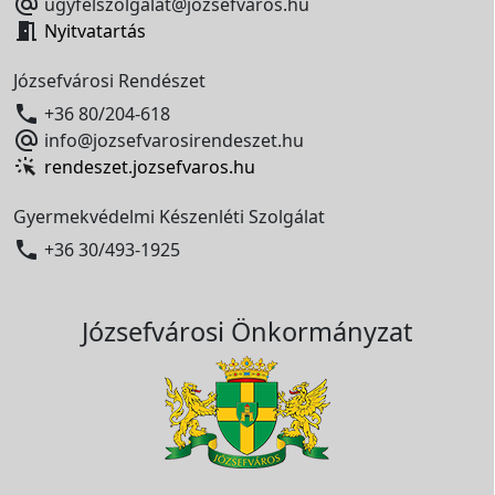

ugyfelszolgalat@jozsefvaros.hu

Nyitvatartás
Józsefvárosi Rendészet

+36 80/204-618

info@jozsefvarosirendeszet.hu
rendeszet.jozsefvaros.hu
Gyermekvédelmi Készenléti Szolgálat

+36 30/493-1925
Józsefvárosi Önkormányzat