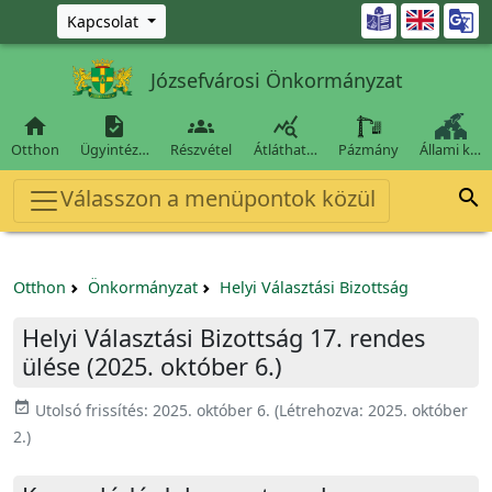
Ugrás a fő tartalomra

Kapcsolat
Józsefvárosi Önkormányzat




Otthon
Ügyintéz…
Részvétel
Átláthat…
Pázmány
Állami k…
Válasszon a menüpontok közül

Otthon
Önkormányzat
Helyi Választási Bizottság
Helyi Választási Bizottság 17. rendes
ülése (2025. október 6.)
event_available
Utolsó frissítés:
2025. október 6.
(Létrehozva:
2025. október
2.
)