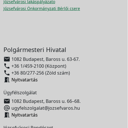
Józsefvárosi lakáspályázato
Józsefvárosi Önkormányzati Bérlői csere
Polgármesteri Hivatal

1082 Budapest, Baross u. 63-67.

+36 1/459-2100 (Központ)

+36 80/277-256 (Zöld szám)

Nyitvatartás
Ügyfélszolgálat

1082 Budapest, Baross u. 66–68.

ugyfelszolgalat@jozsefvaros.hu

Nyitvatartás
Józsefvárosi Rendészet