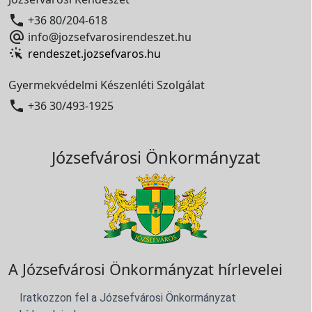

+36 80/204-618

info@jozsefvarosirendeszet.hu
rendeszet.jozsefvaros.hu
Gyermekvédelmi Készenléti Szolgálat

+36 30/493-1925
Józsefvárosi Önkormányzat
A Józsefvárosi Önkormányzat hírlevelei
Iratkozzon fel a Józsefvárosi Önkormányzat