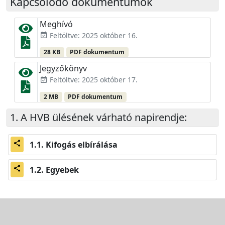
Kapcsolódó dokumentumok
Meghívó
Feltöltve: 2025 október 16.
event_available
28 KB
PDF dokumentum
Jegyzőkönyv
Feltöltve: 2025 október 17.
event_available
2 MB
PDF dokumentum
A HVB ülésének várható napirendje:
Kifogás elbírálása
share
Egyebek
share