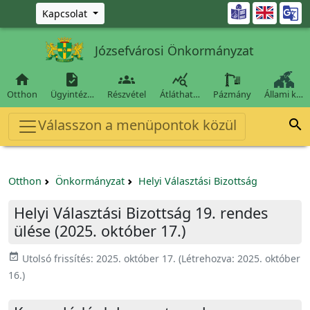
Ugrás a fő tartalomra

Kapcsolat
Józsefvárosi Önkormányzat




Otthon
Ügyintéz…
Részvétel
Átláthat…
Pázmány
Állami k…
Válasszon a menüpontok közül

Otthon
Önkormányzat
Helyi Választási Bizottság
Helyi Választási Bizottság 19. rendes
ülése (2025. október 17.)
event_available
Utolsó frissítés:
2025. október 17.
(Létrehozva:
2025. október
16.
)