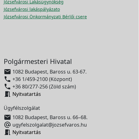
Józsefvárosi Lakásügynökség
Józsefvárosi lakáspályázato
Józsefvárosi Önkormányzati Bérlői csere
Polgármesteri Hivatal

1082 Budapest, Baross u. 63-67.

+36 1/459-2100 (Központ)

+36 80/277-256 (Zöld szám)

Nyitvatartás
Ügyfélszolgálat

1082 Budapest, Baross u. 66–68.

ugyfelszolgalat@jozsefvaros.hu

Nyitvatartás