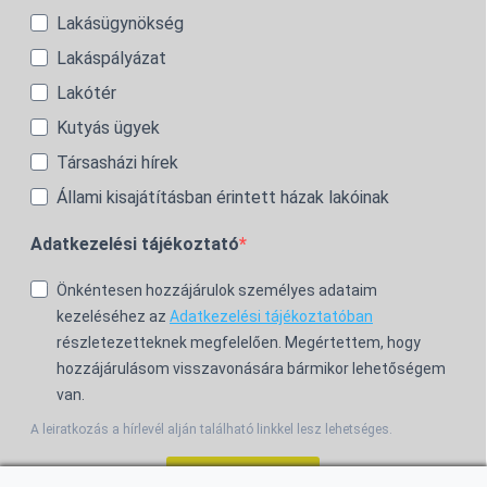
Lakásügynökség
Lakáspályázat
Lakótér
Kutyás ügyek
Társasházi hírek
Állami kisajátításban érintett házak lakóinak
Adatkezelési tájékoztató
Önkéntesen hozzájárulok személyes adataim
kezeléséhez az
Adatkezelési tájékoztatóban
részletezetteknek megfelelően. Megértettem, hogy
hozzájárulásom visszavonására bármikor lehetőségem
van.
A leiratkozás a hírlevél alján található linkkel lesz lehetséges.
Feliratkozom!