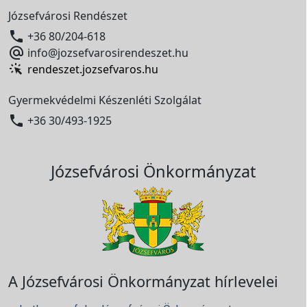
Józsefvárosi Rendészet

+36 80/204-618

info@jozsefvarosirendeszet.hu
rendeszet.jozsefvaros.hu
Gyermekvédelmi Készenléti Szolgálat

+36 30/493-1925
Józsefvárosi Önkormányzat
A Józsefvárosi Önkormányzat hírlevelei