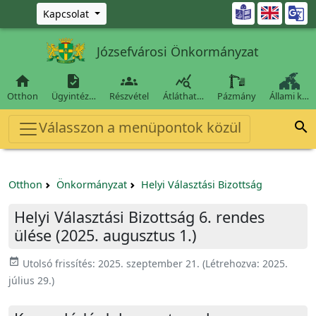
Ugrás a fő tartalomra

Kapcsolat
Józsefvárosi Önkormányzat




Otthon
Ügyintéz…
Részvétel
Átláthat…
Pázmány
Állami k…
Válasszon a menüpontok közül

Otthon
Önkormányzat
Helyi Választási Bizottság
Helyi Választási Bizottság 6. rendes
ülése (2025. augusztus 1.)
event_available
Utolsó frissítés:
2025. szeptember 21.
(Létrehozva:
2025.
július 29.
)