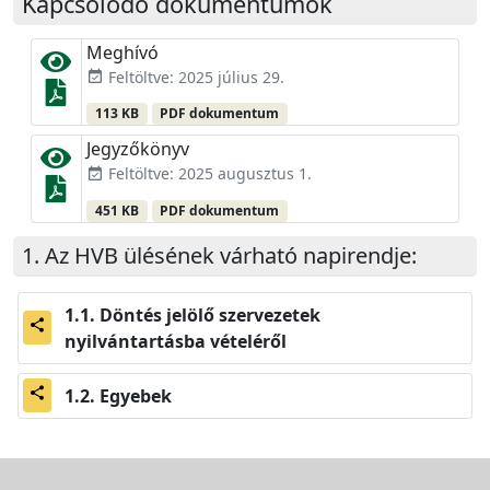
Kapcsolódó dokumentumok
Meghívó
Feltöltve: 2025 július 29.
event_available
113 KB
PDF dokumentum
Jegyzőkönyv
Feltöltve: 2025 augusztus 1.
event_available
451 KB
PDF dokumentum
Az HVB ülésének várható napirendje:
Döntés jelölő szervezetek
share
nyilvántartásba vételéről
Egyebek
share