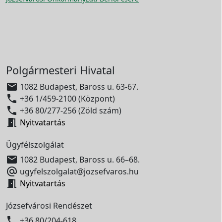
Polgármesteri Hivatal

1082 Budapest, Baross u. 63-67.

+36 1/459-2100 (Központ)

+36 80/277-256 (Zöld szám)

Nyitvatartás
Ügyfélszolgálat

1082 Budapest, Baross u. 66–68.

ugyfelszolgalat@jozsefvaros.hu

Nyitvatartás
Józsefvárosi Rendészet

+36 80/204-618