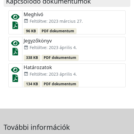
Kapcsolódó dokumentumok
Meghívó
Feltöltve: 2023 március 27.
event_available
96 KB
PDF dokumentum
Jegyzőkönyv
Feltöltve: 2023 április 4.
event_available
338 KB
PDF dokumentum
Határozatok
Feltöltve: 2023 április 4.
event_available
134 KB
PDF dokumentum
További információk