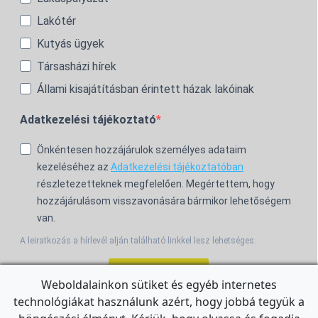
Lakótér
Kutyás ügyek
Társasházi hírek
Állami kisajátításban érintett házak lakóinak
Adatkezelési tájékoztató
Önkéntesen hozzájárulok személyes adataim
kezeléséhez az
Adatkezelési tájékoztatóban
részletezetteknek megfelelően. Megértettem, hogy
hozzájárulásom visszavonására bármikor lehetőségem
van.
A leiratkozás a hírlevél alján található linkkel lesz lehetséges.
Feliratkozom!
Weboldalainkon sütiket és egyéb internetes
technológiákat használunk azért, hogy jobbá tegyük a
For the English Newsletter, click
HERE.