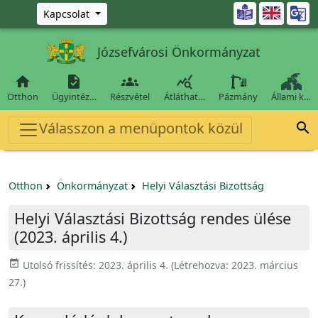
Ugrás a fő tartalomra

Kapcsolat
Józsefvárosi Önkormányzat




Otthon
Ügyintéz…
Részvétel
Átláthat…
Pázmány
Állami k…
Válasszon a menüpontok közül

Otthon
Önkormányzat
Helyi Választási Bizottság
Helyi Választási Bizottság rendes ülése
(2023. április 4.)
event_available
Utolsó frissítés:
2023. április 4.
(Létrehozva:
2023. március
27.
)