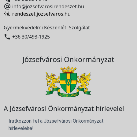

info@jozsefvarosirendeszet.hu
rendeszet.jozsefvaros.hu
Gyermekvédelmi Készenléti Szolgálat

+36 30/493-1925
Józsefvárosi Önkormányzat
A Józsefvárosi Önkormányzat hírlevelei
Iratkozzon fel a Józsefvárosi Önkormányzat
hírleveleire!