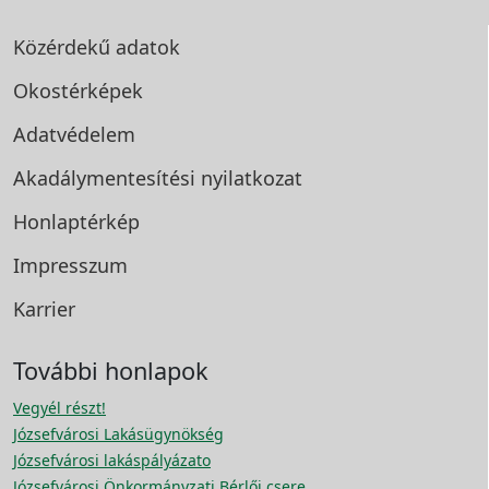
Közérdekű adatok
Okostérképek
Adatvédelem
Akadálymentesítési
nyilatkozat
Honlaptérkép
Impresszum
Karrier
További honlapok
Vegyél részt!
Józsefvárosi Lakásügynökség
Józsefvárosi lakáspályázato
Józsefvárosi Önkormányzati Bérlői csere