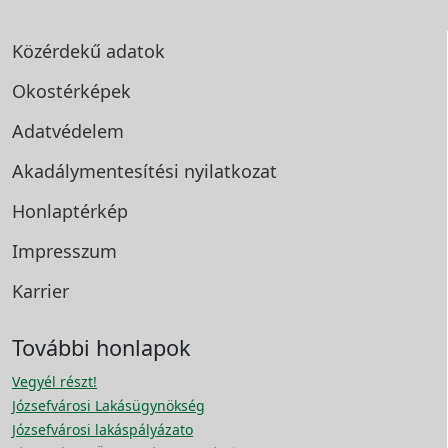
Közérdekű adatok
Okostérképek
Adatvédelem
Akadálymentesítési
nyilatkozat
Honlaptérkép
Impresszum
Karrier
További honlapok
Vegyél részt!
Józsefvárosi Lakásügynökség
Józsefvárosi lakáspályázato