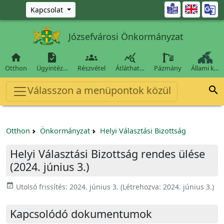
Ugrás a fő tartalomra

Kapcsolat
Józsefvárosi Önkormányzat




Otthon
Ügyintéz…
Részvétel
Átláthat…
Pázmány
Állami k…
Válasszon a menüpontok közül

Otthon
Önkormányzat
Helyi Választási Bizottság
Helyi Választási Bizottság rendes ülése
(2024. június 3.)
event_available
Utolsó frissítés:
2024. június 3.
(Létrehozva:
2024. június 3.
)
Kapcsolódó dokumentumok