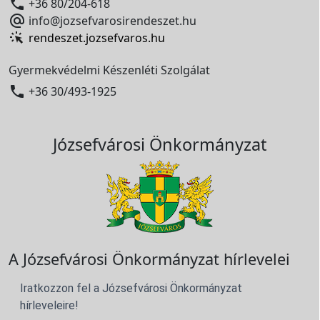

+36 80/204-618

info@jozsefvarosirendeszet.hu
rendeszet.jozsefvaros.hu
Gyermekvédelmi Készenléti Szolgálat

+36 30/493-1925
Józsefvárosi Önkormányzat
A Józsefvárosi Önkormányzat hírlevelei
Iratkozzon fel a Józsefvárosi Önkormányzat
hírleveleire!