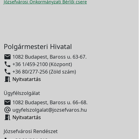
Józsefvárosi Önkormányzati Bérlői csere
Polgármesteri Hivatal

1082 Budapest, Baross u. 63-67.

+36 1/459-2100 (Központ)

+36 80/277-256 (Zöld szám)

Nyitvatartás
Ügyfélszolgálat

1082 Budapest, Baross u. 66–68.

ugyfelszolgalat@jozsefvaros.hu

Nyitvatartás
Józsefvárosi Rendészet