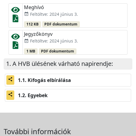
Meghívó
Feltöltve: 2024 június 3.
event_available
112 KB
PDF dokumentum
Jegyzőkönyv
Feltöltve: 2024 június 3.
event_available
1 MB
PDF dokumentum
A HVB ülésének várható napirendje:
Kifogás elbírálása
share
Egyebek
share
További információk