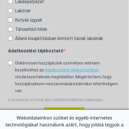
Lakáspályázat
Lakótér
Kutyás ügyek
Társasházi hírek
Állami kisajátításban érintett házak lakóinak
Adatkezelési tájékoztató
Önkéntesen hozzájárulok személyes adataim
kezeléséhez az
Adatkezelési tájékoztatóban
részletezetteknek megfelelően. Megértettem, hogy
hozzájárulásom visszavonására bármikor lehetőségem
van.
A leiratkozás a hírlevél alján található linkkel lesz lehetséges.
Feliratkozom!
Weboldalainkon sütiket és egyéb internetes
technológiákat használunk azért, hogy jobbá tegyük a
For the English Newsletter, click
HERE.