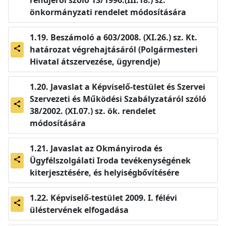
rendjéről szóló 13/1996.(III.18.) sz.
önkormányzati rendelet módosítására
Beszámoló a 603/2008. (XI.26.) sz. Kt.
határozat végrehajtásáról (Polgármesteri
share
Hivatal átszervezése, ügyrendje)
Javaslat a Képviselő-testület és Szervei
Szervezeti és Működési Szabályzatáról szóló
share
38/2002. (XI.07.) sz. ök. rendelet
módosítására
Javaslat az Okmányiroda és
Ügyfélszolgálati Iroda tevékenységének
share
kiterjesztésére, és helyiségbővítésére
Képviselő-testület 2009. I. félévi
share
üléstervének elfogadása