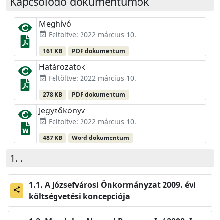
Kapcsolódó dokumentumok
Meghívó
Feltöltve: 2022 március 10.
event_available
161 KB
PDF dokumentum
Határozatok
Feltöltve: 2022 március 10.
event_available
278 KB
PDF dokumentum
Jegyzőkönyv
Feltöltve: 2022 március 10.
event_available
487 KB
Word dokumentum
.
A Józsefvárosi Önkormányzat 2009. évi
share
költségvetési koncepciója