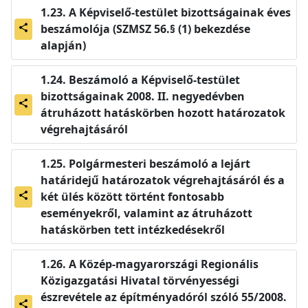
A Képviselő-testület bizottságainak éves
beszámolója (SZMSZ 56.§ (1) bekezdése
share
alapján)
Beszámoló a Képviselő-testület
bizottságainak 2008. II. negyedévben
share
átruházott hatáskörben hozott határozatok
végrehajtásáról
Polgármesteri beszámoló a lejárt
határidejű határozatok végrehajtásáról és a
két ülés között történt fontosabb
share
eseményekről, valamint az átruházott
hatáskörben tett intézkedésekről
A Közép-magyarországi Regionális
Közigazgatási Hivatal törvényességi
észrevétele az építményadóról szóló 55/2008.
share