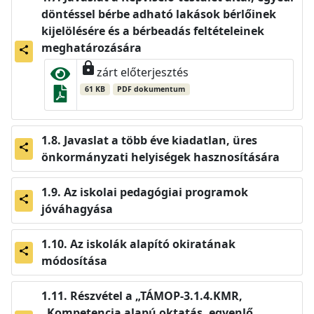
döntéssel bérbe adható lakások bérlőinek
kijelölésére és a bérbeadás feltételeinek
meghatározására
share
lock
zárt előterjesztés
61 KB
PDF dokumentum
Javaslat a több éve kiadatlan, üres
share
önkormányzati helyiségek hasznosítására
Az iskolai pedagógiai programok
share
jóváhagyása
Az iskolák alapító okiratának
share
módosítása
Részvétel a „TÁMOP-3.1.4.KMR,
„Kompetencia alapú oktatás, egyenlő