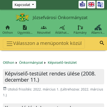
Ugrás a fő tartalomra

Kapcsolat
Józsefvárosi Önkormányzat




Otthon
Ügyintéz…
Részvétel
Átláthat…
Pázmány
Állami k…
Válasszon a menüpontok közül

Otthon
Önkormányzat
Képviselő-testület
Képviselő-testület rendes ülése (2008.
december 11.)
event_available
Utolsó frissítés:
2022. március 1.
(Létrehozva:
2022. március
1.
)