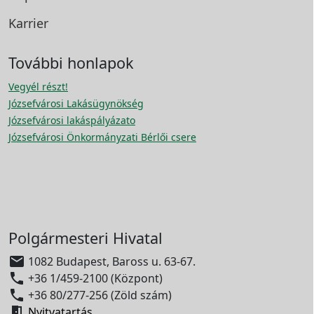
Karrier
További honlapok
Vegyél részt!
Józsefvárosi Lakásügynökség
Józsefvárosi lakáspályázato
Józsefvárosi Önkormányzati Bérlői csere
Polgármesteri Hivatal

1082 Budapest, Baross u. 63-67.

+36 1/459-2100 (Központ)

+36 80/277-256 (Zöld szám)

Nyitvatartás