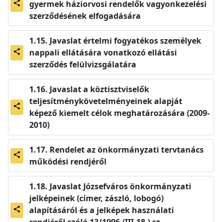
gyermek háziorvosi rendelők vagyonkezelési
share
szerződésének elfogadására
Javaslat értelmi fogyatékos személyek
nappali ellátására vonatkozó ellátási
share
szerződés felülvizsgálatára
Javaslat a köztisztviselők
teljesítménykövetelményeinek alapját
share
képező kiemelt célok meghatározására (2009-
2010)
Rendelet az önkormányzati tervtanács
share
működési rendjéről
Javaslat Józsefváros önkormányzati
jelképeinek (címer, zászló, lobogó)
alapításáról és a jelképek használati
share