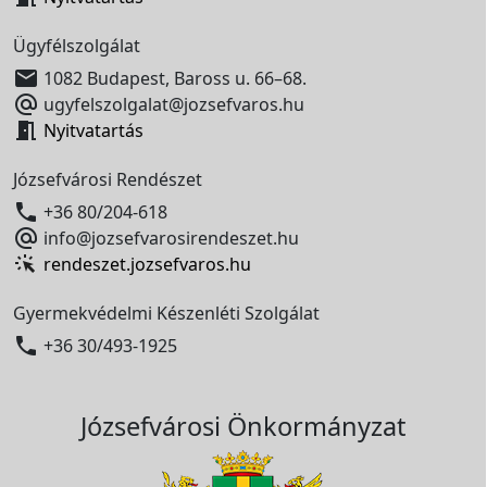
Ügyfélszolgálat

1082 Budapest, Baross u. 66–68.

ugyfelszolgalat@jozsefvaros.hu

Nyitvatartás
Józsefvárosi Rendészet

+36 80/204-618

info@jozsefvarosirendeszet.hu
rendeszet.jozsefvaros.hu
Gyermekvédelmi Készenléti Szolgálat

+36 30/493-1925
Józsefvárosi Önkormányzat