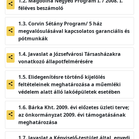
Magdolna Negyed Program I. / 2008. I.
share
féléves beszámoló
Corvin Sétány Program/ 5 ház
megvalósulásával kapcsolatos garanciális és
share
pótmunkák
Javaslat a Józsefvárosi Társasházakra
share
vonatkozó állapotfelmérésére
Elidegenítésre történő kijelölés
feltételeinek meghatározása a műemléki
share
védelem alatt álló lakóépületek esetében
Bárka Kht. 2009. évi előzetes üzleti terve;
az önkormányzat 2009. évi támogatásának
share
meghatározása
Javaslat a Képviselő-testület által, egyedi