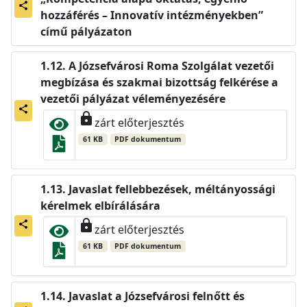
share
hozzáférés – Innovatív intézményekben”
című pályázaton
A Józsefvárosi Roma Szolgálat vezetői
megbízása és szakmai bizottság felkérése a
vezetői pályázat véleményezésére
share
lock
zárt előterjesztés
61 KB
PDF dokumentum
Javaslat fellebbezések, méltányossági
kérelmek elbírálására
lock
share
zárt előterjesztés
61 KB
PDF dokumentum
Javaslat a Józsefvárosi felnőtt és