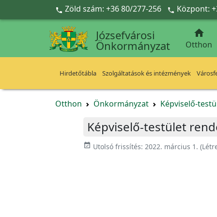
Ugrás a fő tartalomra
Zöld szám: +36 80/277-256
Központ: +



Józsefvárosi
Önkormányzat
Otthon
Hirdetőtábla
Szolgáltatások és intézmények
Városfe
Otthon
Önkormányzat
Képviselő-testü
Képviselő-testület rend
event_available
Utolsó frissítés:
2022. március 1.
(Létr