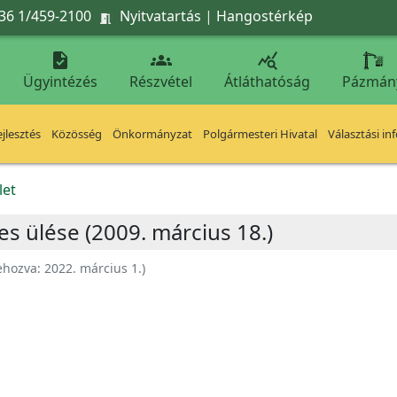
36 1/459-2100
Nyitvatartás
|
Hangostérkép




Ügyintézés
Részvétel
Átláthatóság
Pázmán
jlesztés
Közösség
Önkormányzat
Polgármesteri Hivatal
Választási in
let
es ülése (2009. március 18.)
ehozva:
2022. március 1.
)