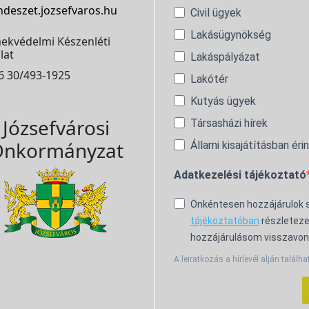
ndeszet.jozsefvaros.hu
Civil ügyek
Lakásügynökség
ekvédelmi Készenléti
lat
Lakáspályázat
6 30/493-1925
Lakótér
Kutyás ügyek
Józsefvárosi
Társasházi hírek
nkormányzat
Állami kisajátításban éri
Adatkezelési tájékoztató
Önkéntesen hozzájárulok
tájékoztatóban
részleteze
hozzájárulásom visszavon
A leiratkozás a hírlevél alján találha