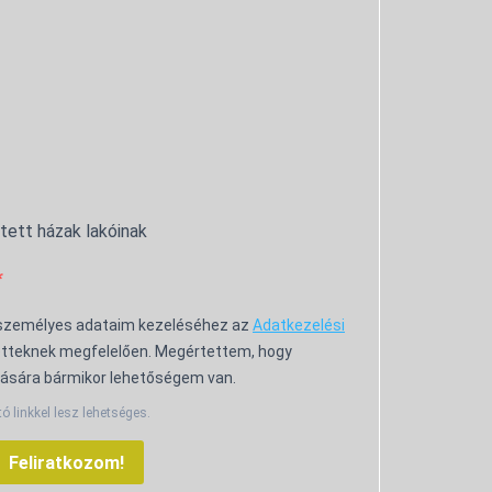
ntett házak lakóinak
 személyes adataim kezeléséhez az
Adatkezelési
tteknek megfelelően. Megértettem, hogy
ására bármikor lehetőségem van.
tó linkkel lesz lehetséges.
Feliratkozom!