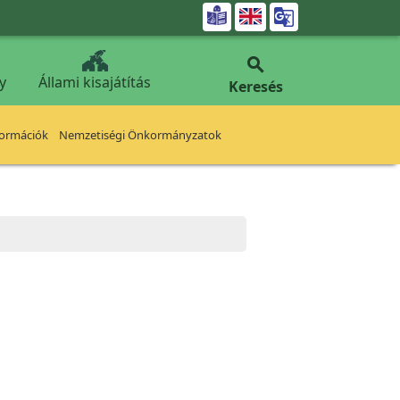


y
Állami kisajátítás
Keresés
formációk
Nemzetiségi Önkormányzatok