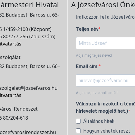
ármesteri Hivatal
A Józsefvárosi Önk
2 Budapest, Baross u. 63-
Iratkozzon fel a Józsefváro
 1/459-2100 (Központ)
Teljes név
 80/277-256 (Zöld szám)
itvatartás
Adja meg teljes nevét!
szolgálat
2 Budapest, Baross u. 66–
Email cím:
szolgalat@jozsefvaros.hu
Adja meg az email címét!
itvatartás
Válassza ki azokat a témá
városi Rendészet
hírlevelet megjelölhet.)
6 80/204-618
Általános hírek
Hogyan vehetek részt
ozsefvarosirendeszet.hu