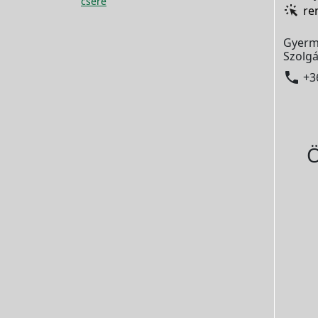
csere
re
Gyerm
Szolgá

+3
Ö