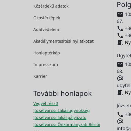
Polg
Közérdekű adatok

108
Okostérképek
67.

+36
Adatvédelem

+36
Akadálymentesítési
nyilatkozat

Ny
Honlaptérkép
Ügyfél

108
Impresszum
68.
Karrier

ugyfel
További honlapok

Ny
Vegyél részt!
József
Józsefvárosi Lakásügynökség

+3
Józsefvárosi lakáspályázato

Józsefvárosi Önkormányzati Bérlői
info@j