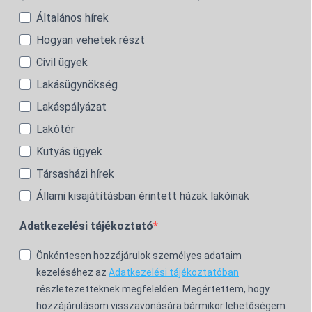
Általános hírek
Hogyan vehetek részt
Civil ügyek
Lakásügynökség
Lakáspályázat
Lakótér
Kutyás ügyek
Társasházi hírek
Állami kisajátításban érintett házak lakóinak
Adatkezelési tájékoztató
Önkéntesen hozzájárulok személyes adataim
kezeléséhez az
Adatkezelési tájékoztatóban
részletezetteknek megfelelően. Megértettem, hogy
hozzájárulásom visszavonására bármikor lehetőségem