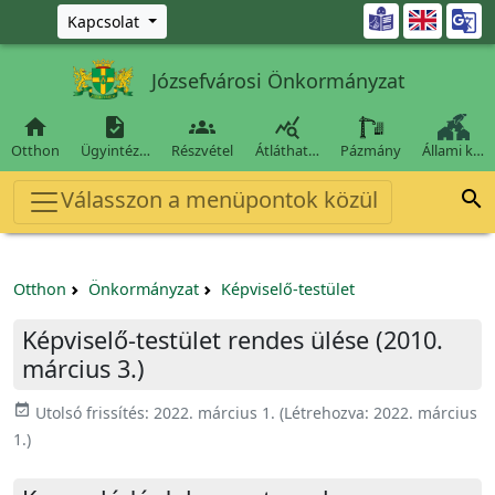
Ugrás a fő tartalomra

Kapcsolat
Józsefvárosi Önkormányzat




Otthon
Ügyintéz…
Részvétel
Átláthat…
Pázmány
Állami k…
Válasszon a menüpontok közül

Otthon
Önkormányzat
Képviselő-testület
Képviselő-testület rendes ülése (2010.
március 3.)
event_available
Utolsó frissítés:
2022. március 1.
(Létrehozva:
2022. március
1.
)