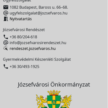

1082 Budapest, Baross u. 66–68.

ugyfelszolgalat@jozsefvaros.hu

Nyitvatartás
Józsefvárosi Rendészet

+36 80/204-618

info@jozsefvarosirendeszet.hu
rendeszet.jozsefvaros.hu
Gyermekvédelmi Készenléti Szolgálat

+36 30/493-1925
Józsefvárosi Önkormányzat