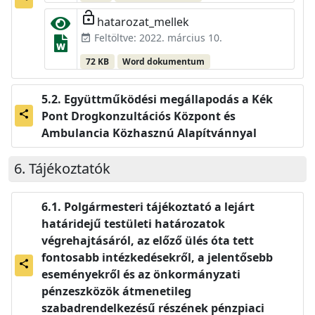
lock_open
hatarozat_mellek
Feltöltve: 2022. március 10.
event_available
72 KB
Word dokumentum
Együttműködési megállapodás a Kék
Pont Drogkonzultációs Központ és
share
Ambulancia Közhasznú Alapítvánnyal
Tájékoztatók
Polgármesteri tájékoztató a lejárt
határidejű testületi határozatok
végrehajtásáról, az előző ülés óta tett
fontosabb intézkedésekről, a jelentősebb
share
eseményekről és az önkormányzati
pénzeszközök átmenetileg
szabadrendelkezésű részének pénzpiaci