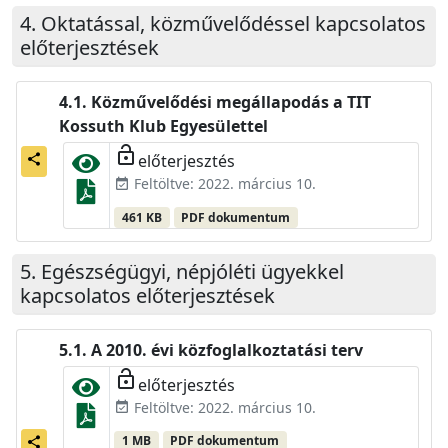
Oktatással, közművelődéssel kapcsolatos
előterjesztések
Közművelődési megállapodás a TIT
Kossuth Klub Egyesülettel
lock_open
előterjesztés
share
Feltöltve: 2022. március 10.
event_available
461 KB
PDF dokumentum
Egészségügyi, népjóléti ügyekkel
kapcsolatos előterjesztések
A 2010. évi közfoglalkoztatási terv
lock_open
előterjesztés
Feltöltve: 2022. március 10.
event_available
1 MB
PDF dokumentum
share