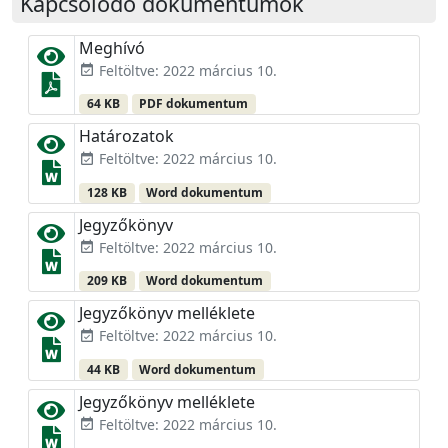
Kapcsolódó dokumentumok
Meghívó
Feltöltve: 2022 március 10.
event_available
64 KB
PDF dokumentum
Határozatok
Feltöltve: 2022 március 10.
event_available
128 KB
Word dokumentum
Jegyzőkönyv
Feltöltve: 2022 március 10.
event_available
209 KB
Word dokumentum
Jegyzőkönyv melléklete
Feltöltve: 2022 március 10.
event_available
44 KB
Word dokumentum
Jegyzőkönyv melléklete
Feltöltve: 2022 március 10.
event_available