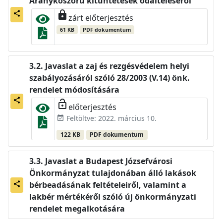
Aranykoszorú kitüntetések odaítéléséről
lock
share
zárt előterjesztés
61 KB
PDF dokumentum
Javaslat a zaj és rezgésvédelem helyi
szabályozásáról szóló 28/2003 (V.14) önk.
rendelet módosítására
share
lock_open
előterjesztés
Feltöltve: 2022. március 10.
event_available
122 KB
PDF dokumentum
Javaslat a Budapest Józsefvárosi
Önkormányzat tulajdonában álló lakások
bérbeadásának feltételeiről, valamint a
share
lakbér mértékéről szóló új önkormányzati
rendelet megalkotására