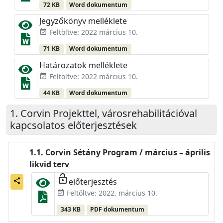
72 KB
Word dokumentum
Jegyzőkönyv melléklete
Feltöltve: 2022 március 10.
event_available
71 KB
Word dokumentum
Határozatok melléklete
Feltöltve: 2022 március 10.
event_available
44 KB
Word dokumentum
Corvin Projekttel, városrehabilitációval
kapcsolatos előterjesztések
Corvin Sétány Program / március – április
likvid terv
lock_open
előterjesztés
share
Feltöltve: 2022. március 10.
event_available
343 KB
PDF dokumentum