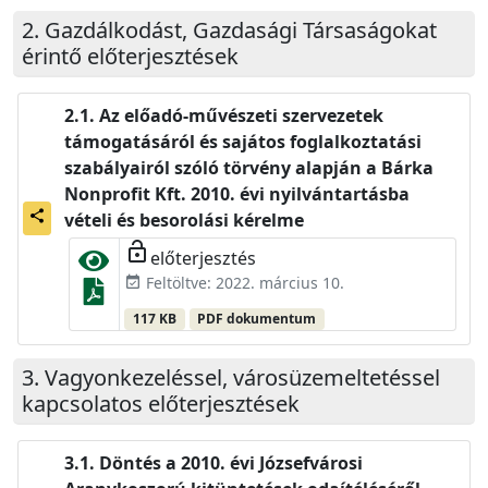
Gazdálkodást, Gazdasági Társaságokat
érintő előterjesztések
Az előadó-művészeti szervezetek
támogatásáról és sajátos foglalkoztatási
szabályairól szóló törvény alapján a Bárka
Nonprofit Kft. 2010. évi nyilvántartásba
share
vételi és besorolási kérelme
lock_open
előterjesztés
Feltöltve: 2022. március 10.
event_available
117 KB
PDF dokumentum
Vagyonkezeléssel, városüzemeltetéssel
kapcsolatos előterjesztések
Döntés a 2010. évi Józsefvárosi