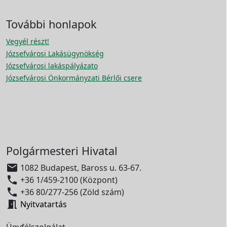
További honlapok
Vegyél részt!
Józsefvárosi Lakásügynökség
Józsefvárosi lakáspályázato
Józsefvárosi Önkormányzati Bérlői csere
Polgármesteri Hivatal

1082 Budapest, Baross u. 63-67.

+36 1/459-2100 (Központ)

+36 80/277-256 (Zöld szám)

Nyitvatartás
Ügyfélszolgálat