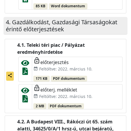
85 KB
Word dokumentum
Gazdálkodást, Gazdasági Társaságokat
érintő előterjesztések
Teleki téri piac / Pályázat
eredményhirdetése
lock_open
előterjesztés
Feltöltve: 2022. március 10.
event_available
share
171 KB
PDF dokumentum
lock_open
előterj. melléklet
Feltöltve: 2022. március 10.
event_available
2 MB
PDF dokumentum
A Budapest VIII., Rákóczi út 65. szám
alatti, 34625/0/A/1 hrsz-ú, utcai bejáratú,