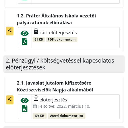
Práter Általános Iskola vezetői
pályázatának elbírálása
lock
share
zárt előterjesztés
61 KB
PDF dokumentum
Pénzügyi / költségvetéssel kapcsolatos
előterjesztések
Javaslat jutalom kifizetésére
Köztisztviselők Napja alkalmából
lock_open
előterjesztés
share
Feltöltve: 2022. március 10.
event_available
69 KB
Word dokumentum