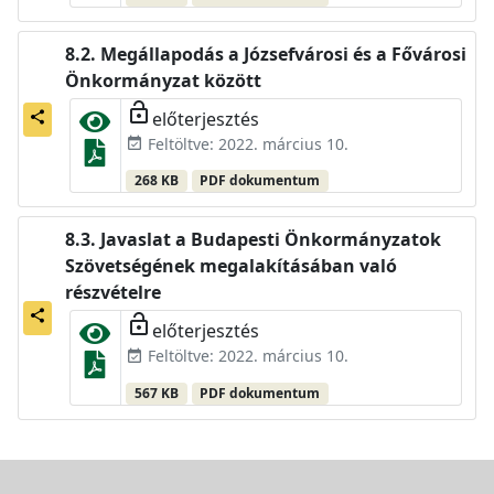
Megállapodás a Józsefvárosi és a Fővárosi
Önkormányzat között
lock_open
előterjesztés
share
Feltöltve: 2022. március 10.
event_available
268 KB
PDF dokumentum
Javaslat a Budapesti Önkormányzatok
Szövetségének megalakításában való
részvételre
share
lock_open
előterjesztés
Feltöltve: 2022. március 10.
event_available
567 KB
PDF dokumentum