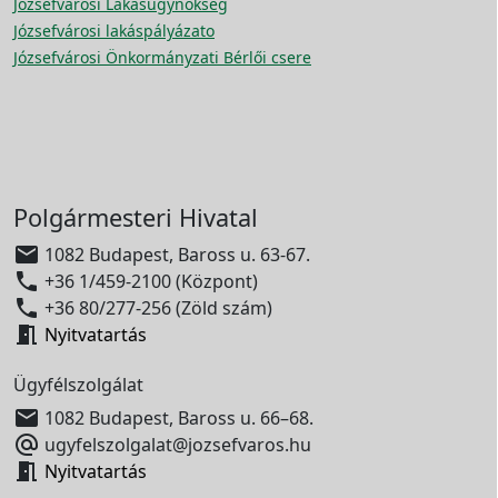
Józsefvárosi Lakásügynökség
Józsefvárosi lakáspályázato
Józsefvárosi Önkormányzati Bérlői csere
Polgármesteri Hivatal

1082 Budapest, Baross u. 63-67.

+36 1/459-2100 (Központ)

+36 80/277-256 (Zöld szám)

Nyitvatartás
Ügyfélszolgálat

1082 Budapest, Baross u. 66–68.

ugyfelszolgalat@jozsefvaros.hu

Nyitvatartás