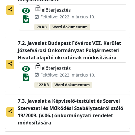
lock_open
előterjesztés
share
Feltöltve: 2022. március 10.
event_available
78 KB
Word dokumentum
Javaslat Budapest Főváros VIII. Kerület
Józsefvárosi Önkormányzat Polgármesteri
Hivatal alapító okiratának módosítására
share
lock_open
előterjesztés
Feltöltve: 2022. március 10.
event_available
122 KB
Word dokumentum
Javaslat a Képviselő-testület és Szervei
Szervezeti és Működési Szabályzatáról szóló
share
19/2009. (V.06.) önkormányzati rendelet
módosítására