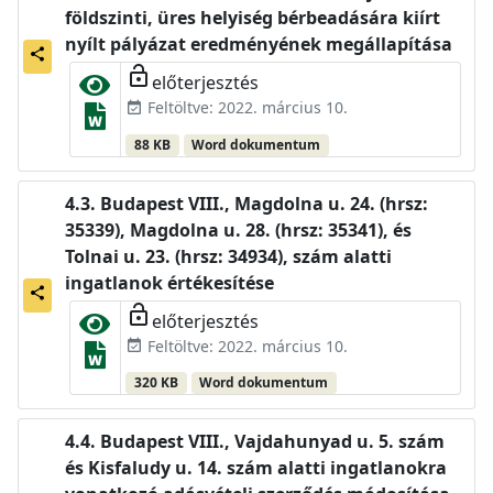
földszinti, üres helyiség bérbeadására kiírt
nyílt pályázat eredményének megállapítása
share
lock_open
előterjesztés
Feltöltve: 2022. március 10.
event_available
88 KB
Word dokumentum
Budapest VIII., Magdolna u. 24. (hrsz:
35339), Magdolna u. 28. (hrsz: 35341), és
Tolnai u. 23. (hrsz: 34934), szám alatti
ingatlanok értékesítése
share
lock_open
előterjesztés
Feltöltve: 2022. március 10.
event_available
320 KB
Word dokumentum
Budapest VIII., Vajdahunyad u. 5. szám
és Kisfaludy u. 14. szám alatti ingatlanokra