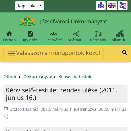
Ugrás a fő tartalomra

Kapcsolat
Józsefvárosi Önkormányzat




Otthon
Ügyintéz…
Részvétel
Átláthat…
Pázmány
Állami k…
Válasszon a menüpontok közül

Otthon
Önkormányzat
Képviselő-testület
Képviselő-testület rendes ülése (2011.
június 16.)
event_available
Utolsó frissítés:
2022. március 1.
(Létrehozva:
2022. március
1.
)