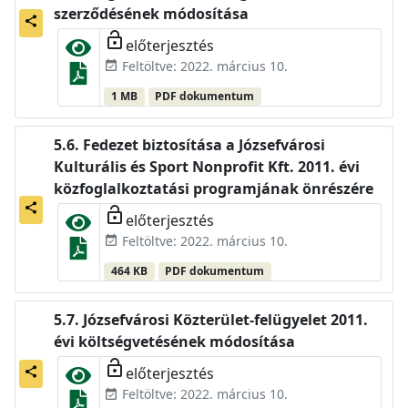
szerződésének módosítása
share
lock_open
előterjesztés
Feltöltve: 2022. március 10.
event_available
1 MB
PDF dokumentum
Fedezet biztosítása a Józsefvárosi
Kulturális és Sport Nonprofit Kft. 2011. évi
közfoglalkoztatási programjának önrészére
share
lock_open
előterjesztés
Feltöltve: 2022. március 10.
event_available
464 KB
PDF dokumentum
Józsefvárosi Közterület-felügyelet 2011.
évi költségvetésének módosítása
lock_open
előterjesztés
share
Feltöltve: 2022. március 10.
event_available