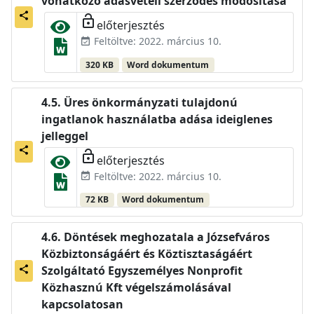
vonatkozó adásvételi szerződés módosítása
share
lock_open
előterjesztés
Feltöltve: 2022. március 10.
event_available
320 KB
Word dokumentum
Üres önkormányzati tulajdonú
ingatlanok használatba adása ideiglenes
jelleggel
share
lock_open
előterjesztés
Feltöltve: 2022. március 10.
event_available
72 KB
Word dokumentum
Döntések meghozatala a Józsefváros
Közbiztonságáért és Köztisztaságáért
Szolgáltató Egyszemélyes Nonprofit
share
Közhasznú Kft végelszámolásával
kapcsolatosan