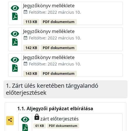
Jegyzőkönyv melléklete
Feltöltve: 2022 március 10.
event_available
113 KB
PDF dokumentum
Jegyzőkönyv melléklete
Feltöltve: 2022 március 10.
event_available
142 KB
PDF dokumentum
Jegyzőkönyv melléklete
Feltöltve: 2022 március 10.
event_available
143 KB
PDF dokumentum
Zárt ülés keretében tárgyalandó
előterjesztések
Aljegyzői pályázat elbírálása
lock
zárt előterjesztés
share
61 KB
PDF dokumentum