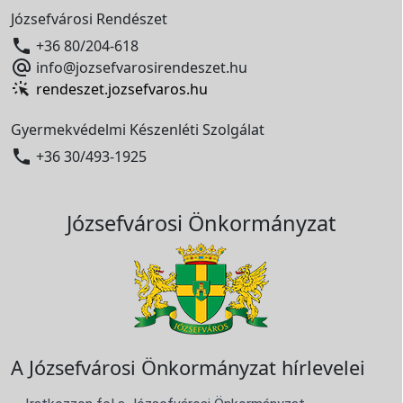
Józsefvárosi Rendészet

+36 80/204-618

info@jozsefvarosirendeszet.hu
rendeszet.jozsefvaros.hu
Gyermekvédelmi Készenléti Szolgálat

+36 30/493-1925
Józsefvárosi Önkormányzat
A Józsefvárosi Önkormányzat hírlevelei