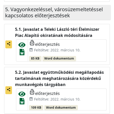
Vagyonkezeléssel, városüzemeltetéssel
kapcsolatos előterjesztések
Javaslat a Teleki László téri Élelmiszer
Piac Alapító okiratának módosítására
lock_open
előterjesztés
share
Feltöltve: 2022. március 10.
event_available
85 KB
Word dokumentum
Javaslat együttműködési megállapodás
tartalmának meghatározására közérdekű
munkavégzés tárgyában
share
lock_open
előterjesztés
Feltöltve: 2022. március 10.
event_available
109 KB
Word dokumentum