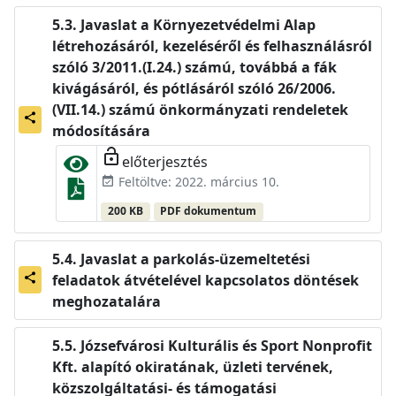
Javaslat a Környezetvédelmi Alap
létrehozásáról, kezeléséről és felhasználásról
szóló 3/2011.(I.24.) számú, továbbá a fák
kivágásáról, és pótlásáról szóló 26/2006.
(VII.14.) számú önkormányzati rendeletek
share
módosítására
lock_open
előterjesztés
Feltöltve: 2022. március 10.
event_available
200 KB
PDF dokumentum
Javaslat a parkolás-üzemeltetési
feladatok átvételével kapcsolatos döntések
share
meghozatalára
Józsefvárosi Kulturális és Sport Nonprofit
Kft. alapító okiratának, üzleti tervének,
közszolgáltatási- és támogatási