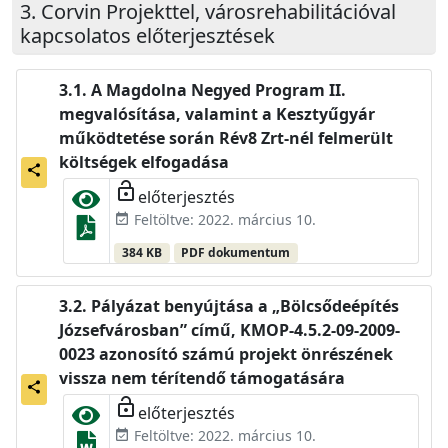
Corvin Projekttel, városrehabilitációval
kapcsolatos előterjesztések
A Magdolna Negyed Program II.
megvalósítása, valamint a Kesztyűgyár
működtetése során Rév8 Zrt-nél felmerült
költségek elfogadása
share
lock_open
előterjesztés
Feltöltve: 2022. március 10.
event_available
384 KB
PDF dokumentum
Pályázat benyújtása a „Bölcsődeépítés
Józsefvárosban” című, KMOP-4.5.2-09-2009-
0023 azonosító számú projekt önrészének
vissza nem térítendő támogatására
share
lock_open
előterjesztés
Feltöltve: 2022. március 10.
event_available