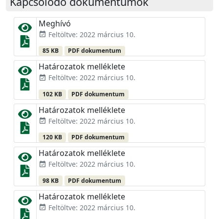
Kapcsolódó dokumentumok
Meghívó
Feltöltve: 2022 március 10.
event_available
85 KB
PDF dokumentum
Határozatok melléklete
Feltöltve: 2022 március 10.
event_available
102 KB
PDF dokumentum
Határozatok melléklete
Feltöltve: 2022 március 10.
event_available
120 KB
PDF dokumentum
Határozatok melléklete
Feltöltve: 2022 március 10.
event_available
98 KB
PDF dokumentum
Határozatok melléklete
Feltöltve: 2022 március 10.
event_available