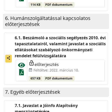
114 KB
PDF dokumentum
Humánszolgáltatással kapcsolatos
előterjesztések
Beszámoló a szociális segélyezés 2010. évi
tapasztalatairól, valamint javaslat a szociális
ellátásokat szabályozó önkormányzati
rendelet felülvizsgálatára
share
lock_open
előterjesztés
Feltöltve: 2022. március 10.
event_available
657 KB
PDF dokumentum
Egyéb előterjesztések
Javaslat a Jóinfo Alapítvány
megszüntetésére