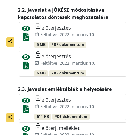
Javaslat a JÓKÉSZ módosításával
kapcsolatos döntések meghozatalára
lock_open
előterjesztés
Feltöltve: 2022. március 10.
event_available
share
5 MB
PDF dokumentum
lock_open
előterjesztés
Feltöltve: 2022. március 10.
event_available
6 MB
PDF dokumentum
Javaslat emléktáblák elhelyezésére
lock_open
előterjesztés
Feltöltve: 2022. március 10.
event_available
611 KB
PDF dokumentum
share
lock_open
előterj. melléklet
Feltöltve: 2022. március 10.
event_available