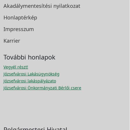
Akadálymentesítési
nyilatkozat
Honlaptérkép
Impresszum
Karrier
További honlapok
Vegyél részt!
Józsefvárosi Lakásügynökség
Józsefvárosi lakáspályázato
Józsefvárosi Önkormányzati Bérlői csere
Polgármesteri Hivatal