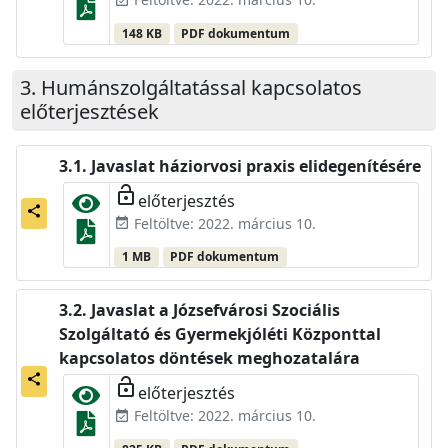
148 KB
PDF dokumentum
Humánszolgáltatással kapcsolatos
előterjesztések
Javaslat háziorvosi praxis elidegenítésére
lock_open
előterjesztés
share
Feltöltve: 2022. március 10.
event_available
1 MB
PDF dokumentum
Javaslat a Józsefvárosi Szociális
Szolgáltató és Gyermekjóléti Központtal
kapcsolatos döntések meghozatalára
share
lock_open
előterjesztés
Feltöltve: 2022. március 10.
event_available