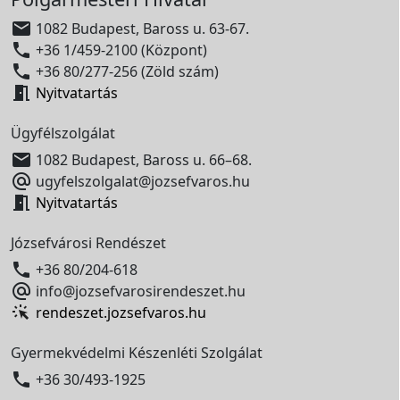

1082 Budapest, Baross u. 63-67.

+36 1/459-2100 (Központ)

+36 80/277-256 (Zöld szám)

Nyitvatartás
Ügyfélszolgálat

1082 Budapest, Baross u. 66–68.

ugyfelszolgalat@jozsefvaros.hu

Nyitvatartás
Józsefvárosi Rendészet

+36 80/204-618

info@jozsefvarosirendeszet.hu
rendeszet.jozsefvaros.hu
Gyermekvédelmi Készenléti Szolgálat

+36 30/493-1925