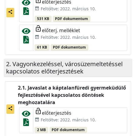
előterjesztés
Feltöltve: 2022. március 10.
event_available
share
531 KB
PDF dokumentum
lock_open
előterj. melléklet
Feltöltve: 2022. március 10.
event_available
61 KB
PDF dokumentum
Vagyonkezeléssel, városüzemeltetéssel
kapcsolatos előterjesztések
Javaslat a káptalanfüredi gyermeküdülő
fejlesztésével kapcsolatos döntések
meghozatalára
share
lock_open
előterjesztés
Feltöltve: 2022. március 10.
event_available
2 MB
PDF dokumentum