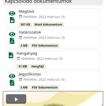
Kapcsolódó dokumentumok
Meghívó
Feltöltve: 2022 március 10.
event_available
367 KB
Word dokumentum
Határozatok
Feltöltve: 2022 március 10.
event_available
2 MB
PDF dokumentum
Hanganyag
Feltöltve: 2022 március 10.
event_available
31 MB
Hangfájl
Jegyzőkönyv
Feltöltve: 2022 március 10.
event_available
3 MB
PDF dokumentum
Play