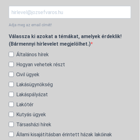
Adja meg az email címét!
Válassza ki azokat a témákat, amelyek érdeklik!
(Bármennyi hírlevelet megjelölhet.)
Általános hírek
Hogyan vehetek részt
Civil ügyek
Lakásügynökség
Lakáspályázat
Lakótér
Kutyás ügyek
Társasházi hírek
Állami kisajátításban érintett házak lakóinak