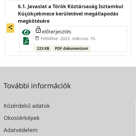
Javaslat a Török Köztársaság Isztambul
Küçükçekmece kerületével megállapodás
megkötésére
share
lock_open
előterjesztés
Feltöltve: 2022. március 10.
event_available
223 KB
PDF dokumentum
További információk
Közérdekű adatok
Okostérképek
Adatvédelem