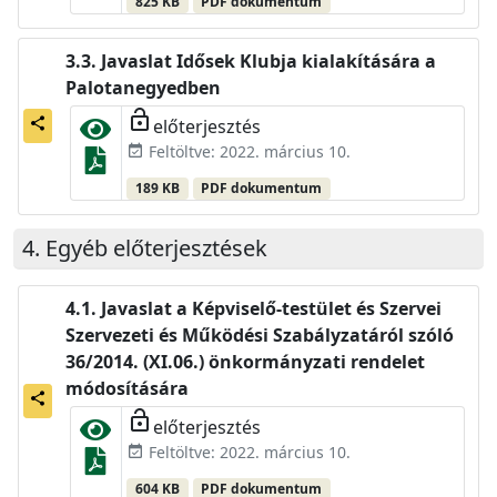
825 KB
PDF dokumentum
Javaslat Idősek Klubja kialakítására a
Palotanegyedben
lock_open
előterjesztés
share
Feltöltve: 2022. március 10.
event_available
189 KB
PDF dokumentum
Egyéb előterjesztések
Javaslat a Képviselő-testület és Szervei
Szervezeti és Működési Szabályzatáról szóló
36/2014. (XI.06.) önkormányzati rendelet
módosítására
share
lock_open
előterjesztés
Feltöltve: 2022. március 10.
event_available
604 KB
PDF dokumentum