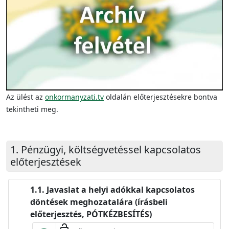
Video
Az ülést az
onkormanyzati.tv
oldalán előterjesztésekre bontva
tekintheti meg.
Pénzügyi, költségvetéssel kapcsolatos
előterjesztések
Javaslat a helyi adókkal kapcsolatos
döntések meghozatalára (írásbeli
előterjesztés, PÓTKÉZBESÍTÉS)
lock_open