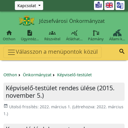
Ugrás a fő tartalomra

Kapcsolat
Józsefvárosi Önkormányzat




Otthon
Ügyintéz…
Részvétel
Átláthat…
Pázmány
Állami k…
Válasszon a menüpontok közül

Otthon
Önkormányzat
Képviselő-testület
Képviselő-testület rendes ülése (2015.
november 5.)
event_available
Utolsó frissítés:
2022. március 1.
(Létrehozva:
2022. március
1.
)