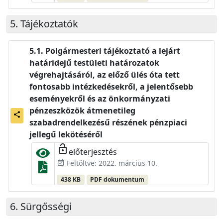
Tájékoztatók
Polgármesteri tájékoztató a lejárt
határidejű testületi határozatok
végrehajtásáról, az előző ülés óta tett
fontosabb intézkedésekről, a jelentősebb
eseményekről és az önkormányzati
pénzeszközök átmenetileg
share
szabadrendelkezésű részének pénzpiaci
jellegű lekötéséről
lock_open
előterjesztés
Feltöltve: 2022. március 10.
event_available
438 KB
PDF dokumentum
Sürgősségi