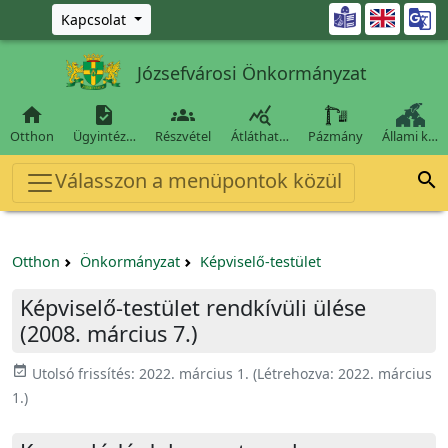
Ugrás a fő tartalomra

Kapcsolat
Józsefvárosi Önkormányzat




Otthon
Ügyintéz…
Részvétel
Átláthat…
Pázmány
Állami k…
Válasszon a menüpontok közül

Otthon
Önkormányzat
Képviselő-testület
Képviselő-testület rendkívüli ülése
(2008. március 7.)
event_available
Utolsó frissítés:
2022. március 1.
(Létrehozva:
2022. március
1.
)