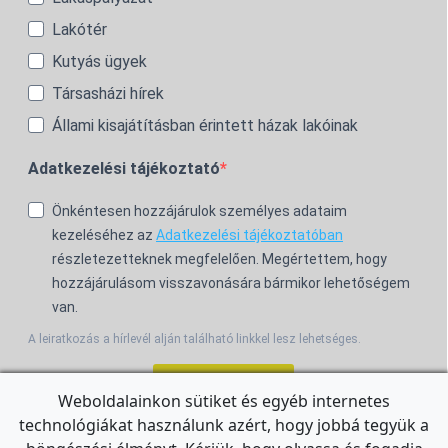
Lakótér
Kutyás ügyek
Társasházi hírek
Állami kisajátításban érintett házak lakóinak
Adatkezelési tájékoztató
Önkéntesen hozzájárulok személyes adataim
kezeléséhez az
Adatkezelési tájékoztatóban
részletezetteknek megfelelően. Megértettem, hogy
hozzájárulásom visszavonására bármikor lehetőségem
van.
A leiratkozás a hírlevél alján található linkkel lesz lehetséges.
Feliratkozom!
Weboldalainkon sütiket és egyéb internetes
technológiákat használunk azért, hogy jobbá tegyük a
For the English Newsletter, click
HERE.