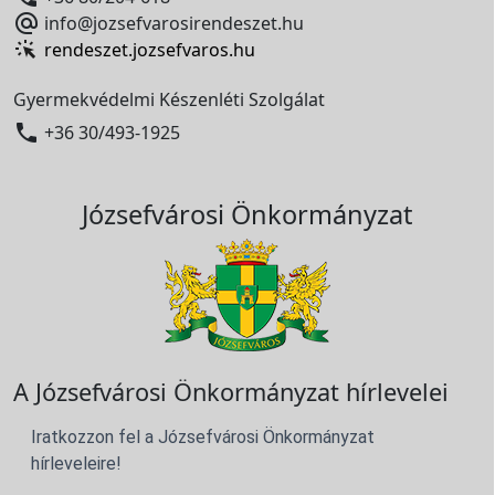

info@jozsefvarosirendeszet.hu
rendeszet.jozsefvaros.hu
Gyermekvédelmi Készenléti Szolgálat

+36 30/493-1925
Józsefvárosi Önkormányzat
A Józsefvárosi Önkormányzat hírlevelei
Iratkozzon fel a Józsefvárosi Önkormányzat
hírleveleire!