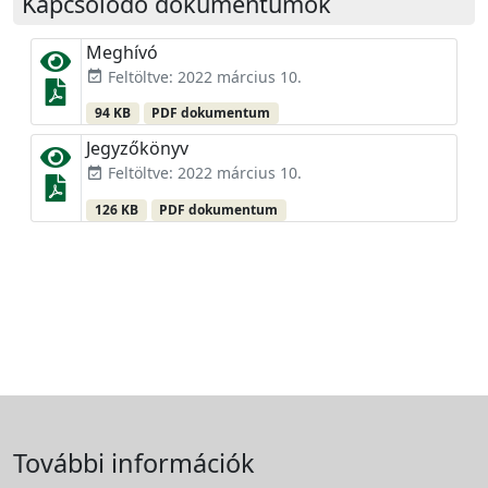
Kapcsolódó dokumentumok
Meghívó
Feltöltve: 2022 március 10.
event_available
94 KB
PDF dokumentum
Jegyzőkönyv
Feltöltve: 2022 március 10.
event_available
126 KB
PDF dokumentum
További információk