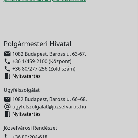
Polgármesteri Hivatal

1082 Budapest, Baross u. 63-67.

+36 1/459-2100 (Központ)

+36 80/277-256 (Zöld szám)

Nyitvatartás
Ügyfélszolgálat

1082 Budapest, Baross u. 66–68.

ugyfelszolgalat@jozsefvaros.hu

Nyitvatartás
Józsefvárosi Rendészet

+36 80/204-618