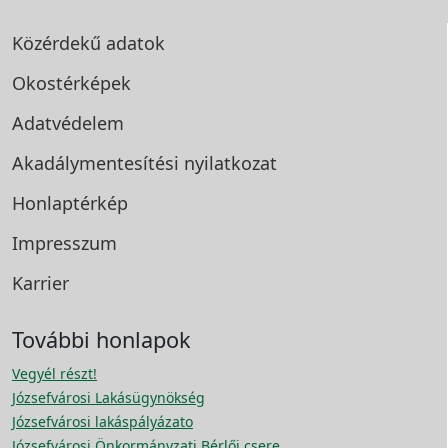
Közérdekű adatok
Okostérképek
Adatvédelem
Akadálymentesítési
nyilatkozat
Honlaptérkép
Impresszum
Karrier
További honlapok
Vegyél részt!
Józsefvárosi Lakásügynökség
Józsefvárosi lakáspályázato
Józsefvárosi Önkormányzati Bérlői csere