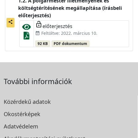
A polgármester illetményének és
költségtérítésének megállapítása (írásbeli
előterjesztés)
share
lock_open
előterjesztés
Feltöltve: 2022. március 10.
event_available
92 KB
PDF dokumentum
További információk
Közérdekű adatok
Okostérképek
Adatvédelem