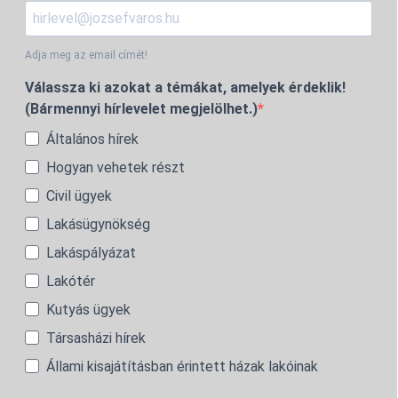
Adja meg az email címét!
Válassza ki azokat a témákat, amelyek érdeklik!
(Bármennyi hírlevelet megjelölhet.)
Általános hírek
Hogyan vehetek részt
Civil ügyek
Lakásügynökség
Lakáspályázat
Lakótér
Kutyás ügyek
Társasházi hírek
Állami kisajátításban érintett házak lakóinak