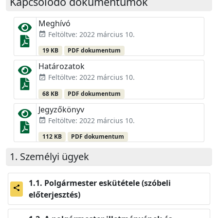
Kapcsolódó dokumentumok
Meghívó
Feltöltve: 2022 március 10.
event_available
19 KB
PDF dokumentum
Határozatok
Feltöltve: 2022 március 10.
event_available
68 KB
PDF dokumentum
Jegyzőkönyv
Feltöltve: 2022 március 10.
event_available
112 KB
PDF dokumentum
Személyi ügyek
Polgármester eskütétele (szóbeli
share
előterjesztés)