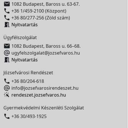

1082 Budapest, Baross u. 63-67.

+36 1/459-2100 (Központ)

+36 80/277-256 (Zöld szám)

Nyitvatartás
Ügyfélszolgálat

1082 Budapest, Baross u. 66–68.

ugyfelszolgalat@jozsefvaros.hu

Nyitvatartás
Józsefvárosi Rendészet

+36 80/204-618

info@jozsefvarosirendeszet.hu
rendeszet.jozsefvaros.hu
Gyermekvédelmi Készenléti Szolgálat

+36 30/493-1925