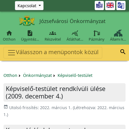
Ugrás a fő tartalomra

Kapcsolat
Józsefvárosi Önkormányzat




Otthon
Ügyintéz…
Részvétel
Átláthat…
Pázmány
Állami k…
Válasszon a menüpontok közül

Otthon
Önkormányzat
Képviselő-testület
Képviselő-testület rendkívüli ülése
(2009. december 4.)
event_available
Utolsó frissítés:
2022. március 1.
(Létrehozva:
2022. március
1.
)