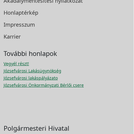
Akadálymentesítési
nyilatkozat
Honlaptérkép
Impresszum
Karrier
További honlapok
Vegyél részt!
Józsefvárosi Lakásügynökség
Józsefvárosi lakáspályázato
Józsefvárosi Önkormányzati Bérlői csere
Polgármesteri Hivatal