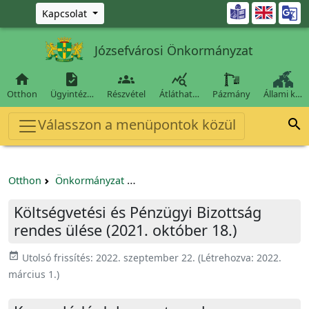
Ugrás a fő tartalomra

Kapcsolat
Józsefvárosi Önkormányzat




Otthon
Ügyintéz…
Részvétel
Átláthat…
Pázmány
Állami k…
Válasszon a menüpontok közül

Otthon
Önkormányzat
Költségvetési és Pénzügyi Bizottság
Költségvetési és Pénzügyi Bizottság
rendes ülése (2021. október 18.)
event_available
Utolsó frissítés:
2022. szeptember 22.
(Létrehozva:
2022.
március 1.
)