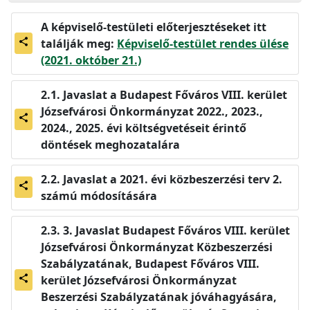
A képviselő-testületi előterjesztéseket itt
találják meg:
Képviselő-testület rendes ülése
share
(2021. október 21.)
Javaslat a Budapest Főváros VIII. kerület
Józsefvárosi Önkormányzat 2022., 2023.,
share
2024., 2025. évi költségvetéseit érintő
döntések meghozatalára
Javaslat a 2021. évi közbeszerzési terv 2.
share
számú módosítására
3. Javaslat Budapest Főváros VIII. kerület
Józsefvárosi Önkormányzat Közbeszerzési
Szabályzatának, Budapest Főváros VIII.
kerület Józsefvárosi Önkormányzat
share
Beszerzési Szabályzatának jóváhagyására,