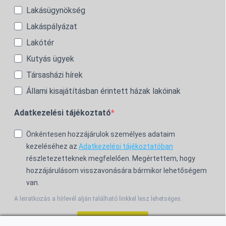
Lakásügynökség
Lakáspályázat
Lakótér
Kutyás ügyek
Társasházi hírek
Állami kisajátításban érintett házak lakóinak
Adatkezelési tájékoztató
Önkéntesen hozzájárulok személyes adataim
kezeléséhez az
Adatkezelési tájékoztatóban
részletezetteknek megfelelően. Megértettem, hogy
hozzájárulásom visszavonására bármikor lehetőségem
van.
A leiratkozás a hírlevél alján található linkkel lesz lehetséges.
Feliratkozom!