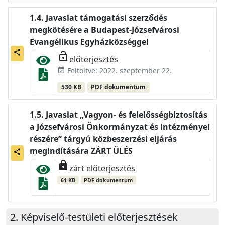
Javaslat támogatási szerződés
megkötésére a Budapest-Józsefvárosi
Evangélikus Egyházközséggel
share
lock_open
előterjesztés
Feltöltve: 2022. szeptember 22.
event_available
530 KB
PDF dokumentum
Javaslat „Vagyon- és felelősségbiztosítás
a Józsefvárosi Önkormányzat és intézményei
részére” tárgyú közbeszerzési eljárás
megindítására ZÁRT ÜLÉS
share
lock
zárt előterjesztés
61 KB
PDF dokumentum
Képviselő-testületi előterjesztések