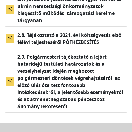
ukrán nemzetiségi önkormányzatok
share
kiegészítő működési támogatási kérelme
tárgyában
Tájékoztató a 2021. évi költségvetés első
share
félévi teljesítéséről PÓTKÉZBESÍTÉS
Polgármesteri tájékoztató a lejárt
határidejű testületi határozatok és a
veszélyhelyzet idején meghozott
polgármesteri döntések végrehajtásáról, az
share
előző ülés óta tett fontosabb
intézkedésekről, a jelentősebb eseményekről
és az átmenetileg szabad pénzeszköz
állomány lekötéséről