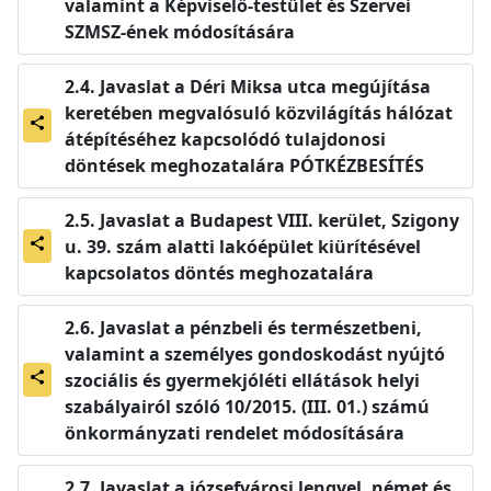
valamint a Képviselő-testület és Szervei
SZMSZ-ének módosítására
Javaslat a Déri Miksa utca megújítása
keretében megvalósuló közvilágítás hálózat
share
átépítéséhez kapcsolódó tulajdonosi
döntések meghozatalára PÓTKÉZBESÍTÉS
Javaslat a Budapest VIII. kerület, Szigony
u. 39. szám alatti lakóépület kiürítésével
share
kapcsolatos döntés meghozatalára
Javaslat a pénzbeli és természetbeni,
valamint a személyes gondoskodást nyújtó
szociális és gyermekjóléti ellátások helyi
share
szabályairól szóló 10/2015. (III. 01.) számú
önkormányzati rendelet módosítására
Javaslat a józsefvárosi lengyel, német és