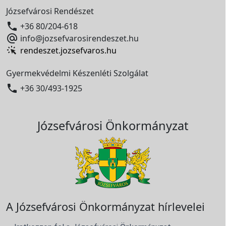
Józsefvárosi Rendészet

+36 80/204-618

info@jozsefvarosirendeszet.hu
rendeszet.jozsefvaros.hu
Gyermekvédelmi Készenléti Szolgálat

+36 30/493-1925
Józsefvárosi Önkormányzat
A Józsefvárosi Önkormányzat hírlevelei