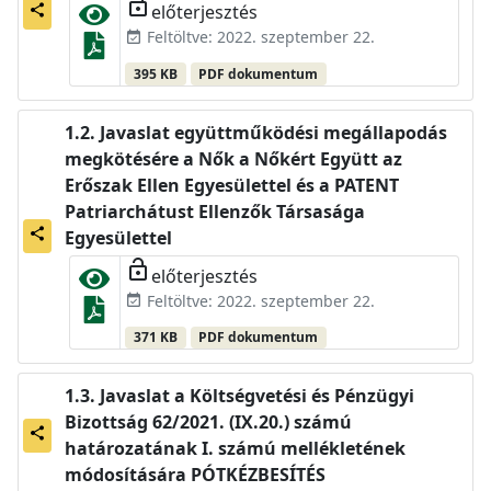
lock_open
előterjesztés
share
Feltöltve: 2022. szeptember 22.
event_available
395 KB
PDF dokumentum
Javaslat együttműködési megállapodás
megkötésére a Nők a Nőkért Együtt az
Erőszak Ellen Egyesülettel és a PATENT
Patriarchátust Ellenzők Társasága
share
Egyesülettel
lock_open
előterjesztés
Feltöltve: 2022. szeptember 22.
event_available
371 KB
PDF dokumentum
Javaslat a Költségvetési és Pénzügyi
Bizottság 62/2021. (IX.20.) számú
share
határozatának I. számú mellékletének
módosítására PÓTKÉZBESÍTÉS