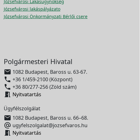
Józsefvárosi Lakásügynökség
Józsefvárosi lakáspályázato
Józsefvárosi Önkormányzati Bérlői csere
Polgármesteri Hivatal

1082 Budapest, Baross u. 63-67.

+36 1/459-2100 (Központ)

+36 80/277-256 (Zöld szám)

Nyitvatartás
Ügyfélszolgálat

1082 Budapest, Baross u. 66–68.

ugyfelszolgalat@jozsefvaros.hu

Nyitvatartás