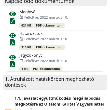
Kapcsolódó dokumentumok
Meghívó
Feltöltve: 2022 március 10.
event_available
621 KB
PDF dokumentum
Határozatok
Feltöltve: 2022 március 10.
event_available
310 KB
PDF dokumentum
Jegyzőkönyv
Feltöltve: 2022 március 10.
event_available
1 MB
PDF dokumentum
Átruházott hatáskörben meghozható
döntések
Javaslat együttműködési megállapodás
megkötésre az Oltalom Karitatív Egyesülettel