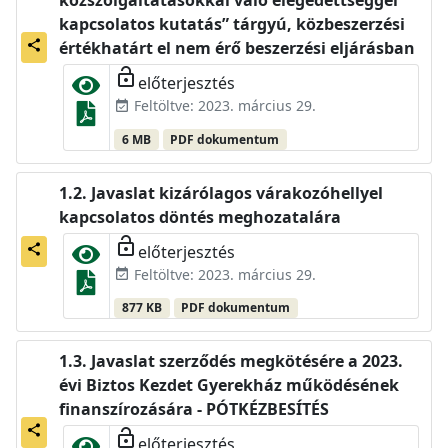
közszolgáltatásokkal való elégedettséggel
kapcsolatos kutatás” tárgyú, közbeszerzési
share
értékhatárt el nem érő beszerzési eljárásban
lock_open
előterjesztés
Feltöltve: 2023. március 29.
event_available
6 MB
PDF dokumentum
Javaslat kizárólagos várakozóhellyel
kapcsolatos döntés meghozatalára
lock_open
előterjesztés
share
Feltöltve: 2023. március 29.
event_available
877 KB
PDF dokumentum
Javaslat szerződés megkötésére a 2023.
évi Biztos Kezdet Gyerekház működésének
finanszírozására - PÓTKÉZBESÍTÉS
share
lock_open
előterjesztés