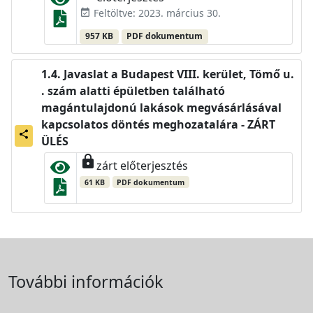
Feltöltve: 2023. március 30.
event_available
957 KB
PDF dokumentum
Javaslat a Budapest VIII. kerület, Tömő u.
. szám alatti épületben található
magántulajdonú lakások megvásárlásával
kapcsolatos döntés meghozatalára - ZÁRT
share
ÜLÉS
lock
zárt előterjesztés
61 KB
PDF dokumentum
További információk