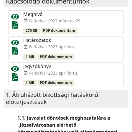
Kapcsolódó dokumentumok
Meghívó
Feltöltve: 2023 március 29.
event_available
270 KB
PDF dokumentum
Határozatok
Feltöltve: 2023 április 4.
event_available
1 MB
PDF dokumentum
Jegyzőkönyv
Feltöltve: 2023 április 18.
event_available
1 MB
PDF dokumentum
Átruházott bizottsági hatáskörű
előterjesztések
Javaslat döntések meghozatalára a
„Józsefvárosban elérhető