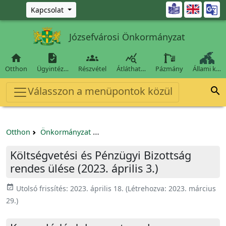
Ugrás a fő tartalomra

Kapcsolat
Józsefvárosi Önkormányzat




Otthon
Ügyintéz…
Részvétel
Átláthat…
Pázmány
Állami k…
Válasszon a menüpontok közül

Otthon
Önkormányzat
Költségvetési és Pénzügyi Bizottság
Költségvetési és Pénzügyi Bizottság
rendes ülése (2023. április 3.)
event_available
Utolsó frissítés:
2023. április 18.
(Létrehozva:
2023. március
29.
)