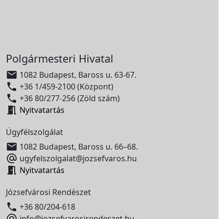
Polgármesteri Hivatal

1082 Budapest, Baross u. 63-67.

+36 1/459-2100 (Központ)

+36 80/277-256 (Zöld szám)

Nyitvatartás
Ügyfélszolgálat

1082 Budapest, Baross u. 66–68.

ugyfelszolgalat@jozsefvaros.hu

Nyitvatartás
Józsefvárosi Rendészet

+36 80/204-618

info@jozsefvarosirendeszet.hu