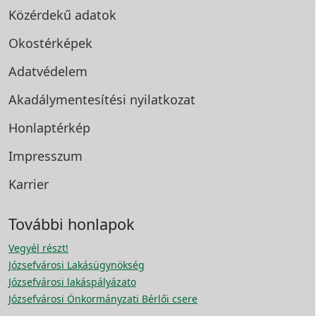
Közérdekű adatok
Okostérképek
Adatvédelem
Akadálymentesítési
nyilatkozat
Honlaptérkép
Impresszum
Karrier
További honlapok
Vegyél részt!
Józsefvárosi Lakásügynökség
Józsefvárosi lakáspályázato
Józsefvárosi Önkormányzati Bérlői csere