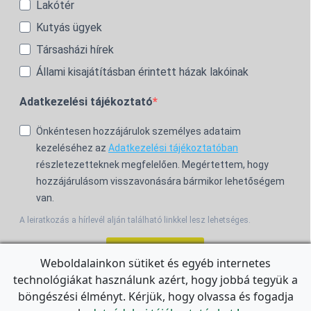
Lakótér
Kutyás ügyek
Társasházi hírek
Állami kisajátításban érintett házak lakóinak
Adatkezelési tájékoztató
Önkéntesen hozzájárulok személyes adataim
kezeléséhez az
Adatkezelési tájékoztatóban
részletezetteknek megfelelően. Megértettem, hogy
hozzájárulásom visszavonására bármikor lehetőségem
van.
A leiratkozás a hírlevél alján található linkkel lesz lehetséges.
Feliratkozom!
Weboldalainkon sütiket és egyéb internetes
technológiákat használunk azért, hogy jobbá tegyük a
For the English Newsletter, click
HERE.
böngészési élményt. Kérjük, hogy olvassa és fogadja