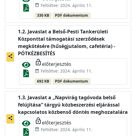
Feltöltve: 2024. április 11.
event_available
330 KB
PDF dokumentum
Javaslat a Belső-Pesti Tankerületi
Központtal támogatási szerződések
megkötésére (hűségjutalom, cafetéria) -
PÓTKÉZBESÍTÉS
share
lock_open
előterjesztés
Feltöltve: 2024. április 11.
event_available
692 KB
PDF dokumentum
Javaslat a „Napvirág tagóvoda belső
felújítása” tárgyú közbeszerzési eljárással
kapcsolatos közbenső döntés meghozatalára
share
lock_open
előterjesztés
Feltöltve: 2024. április 11.
event_available