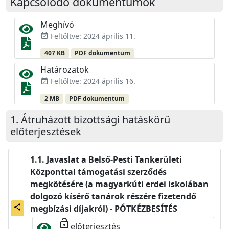
Kapcsolódó dokumentumok
Meghívó
Feltöltve: 2024 április 11.
event_available
407 KB
PDF dokumentum
Határozatok
Feltöltve: 2024 április 16.
event_available
2 MB
PDF dokumentum
Átruházott bizottsági hatáskörű
előterjesztések
Javaslat a Belső-Pesti Tankerületi
Központtal támogatási szerződés
megkötésére (a magyarkúti erdei iskolában
dolgozó kísérő tanárok részére fizetendő
share
megbízási díjakról) - PÓTKÉZBESÍTÉS
lock_open
előterjesztés