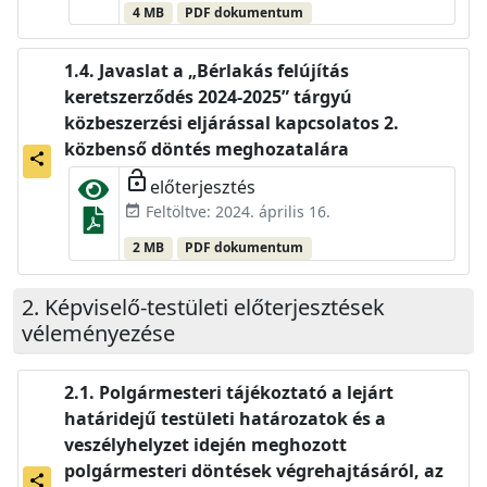
4 MB
PDF dokumentum
Javaslat a „Bérlakás felújítás
keretszerződés 2024-2025” tárgyú
közbeszerzési eljárással kapcsolatos 2.
közbenső döntés meghozatalára
share
lock_open
előterjesztés
Feltöltve: 2024. április 16.
event_available
2 MB
PDF dokumentum
Képviselő-testületi előterjesztések
véleményezése
Polgármesteri tájékoztató a lejárt
határidejű testületi határozatok és a
veszélyhelyzet idején meghozott
polgármesteri döntések végrehajtásáról, az
share