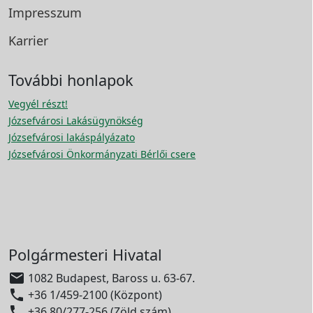
Impresszum
Karrier
További honlapok
Vegyél részt!
Józsefvárosi Lakásügynökség
Józsefvárosi lakáspályázato
Józsefvárosi Önkormányzati Bérlői csere
Polgármesteri Hivatal

1082 Budapest, Baross u. 63-67.

+36 1/459-2100 (Központ)

+36 80/277-256 (Zöld szám)