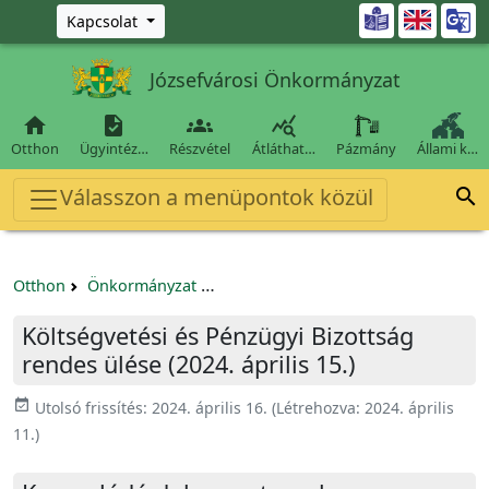
Ugrás a fő tartalomra

Kapcsolat
Józsefvárosi Önkormányzat




Otthon
Ügyintéz…
Részvétel
Átláthat…
Pázmány
Állami k…
Válasszon a menüpontok közül

Otthon
Önkormányzat
Költségvetési és Pénzügyi Bizottság
Költségvetési és Pénzügyi Bizottság
rendes ülése (2024. április 15.)
event_available
Utolsó frissítés:
2024. április 16.
(Létrehozva:
2024. április
11.
)