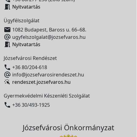

Nyitvatartás
Ügyfélszolgálat

1082 Budapest, Baross u. 66–68.

ugyfelszolgalat@jozsefvaros.hu

Nyitvatartás
Józsefvárosi Rendészet

+36 80/204-618

info@jozsefvarosirendeszet.hu
rendeszet.jozsefvaros.hu
Gyermekvédelmi Készenléti Szolgálat

+36 30/493-1925
Józsefvárosi Önkormányzat