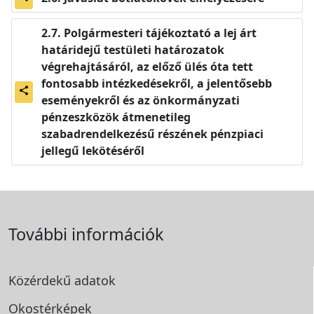
Polgármesteri tájékoztató a lej árt
határidejű testületi határozatok
végrehajtásáról, az előző ülés óta tett
fontosabb intézkedésekről, a jelentősebb
share
eseményekről és az önkormányzati
pénzeszközök átmenetileg
szabadrendelkezésű részének pénzpiaci
jellegű lekötéséről
További információk
Közérdekű adatok
Okostérképek