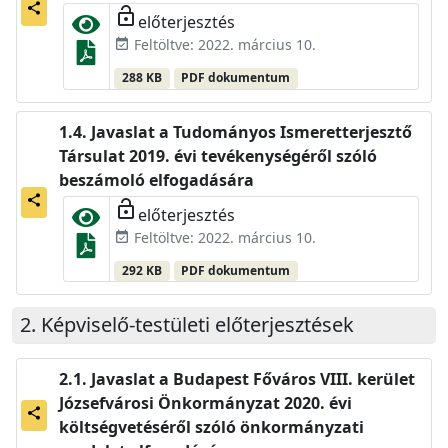
share
lock_open
előterjesztés
Feltöltve: 2022. március 10.
event_available
288 KB
PDF dokumentum
Javaslat a Tudományos Ismeretterjesztő
Társulat 2019. évi tevékenységéről szóló
beszámoló elfogadására
share
lock_open
előterjesztés
Feltöltve: 2022. március 10.
event_available
292 KB
PDF dokumentum
Képviselő-testületi előterjesztések
Javaslat a Budapest Főváros VIII. kerület
Józsefvárosi Önkormányzat 2020. évi
share
költségvetéséről szóló önkormányzati