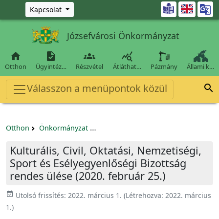
Ugrás a fő tartalomra

Kapcsolat
Józsefvárosi Önkormányzat




Otthon
Ügyintéz…
Részvétel
Átláthat…
Pázmány
Állami k…
Válasszon a menüpontok közül

Otthon
Önkormányzat
Kulturális, Civil, Oktatási, Nemzetis
Kulturális, Civil, Oktatási, Nemzetiségi,
Sport és Esélyegyenlőségi Bizottság
rendes ülése (2020. február 25.)
event_available
Utolsó frissítés:
2022. március 1.
(Létrehozva:
2022. március
1.
)