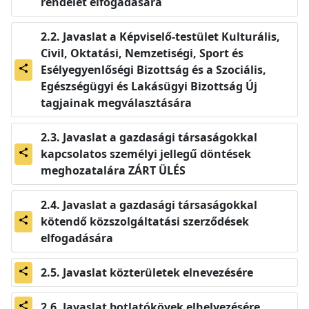
rendelet elfogadására
Javaslat a Képviselő-testület Kulturális,
Civil, Oktatási, Nemzetiségi, Sport és
Esélyegyenlőségi Bizottság és a Szociális,
share
Egészségügyi és Lakásügyi Bizottság Új
tagjainak megválasztására
Javaslat a gazdasági társaságokkal
kapcsolatos személyi jellegű döntések
share
meghozatalára ZÁRT ÜLÉS
Javaslat a gazdasági társaságokkal
kötendő közszolgáltatási szerződések
share
elfogadására
Javaslat közterületek elnevezésére
share
Javaslat botlatókövek elhelyezésére
share