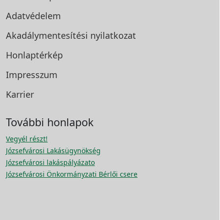
Adatvédelem
Akadálymentesítési
nyilatkozat
Honlaptérkép
Impresszum
Karrier
További honlapok
Vegyél részt!
Józsefvárosi Lakásügynökség
Józsefvárosi lakáspályázato
Józsefvárosi Önkormányzati Bérlői csere