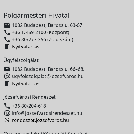
Polgármesteri Hivatal

1082 Budapest, Baross u. 63-67.

+36 1/459-2100 (Központ)

+36 80/277-256 (Zöld szám)

Nyitvatartás
Ügyfélszolgálat

1082 Budapest, Baross u. 66–68.

ugyfelszolgalat@jozsefvaros.hu

Nyitvatartás
Józsefvárosi Rendészet

+36 80/204-618

info@jozsefvarosirendeszet.hu
rendeszet.jozsefvaros.hu
Gyermekvédelmi Készenléti Szolgálat