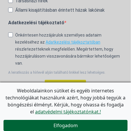
Társasházi hírek
Állami kisajátításban érintett házak lakóinak
Adatkezelési tájékoztató
Önkéntesen hozzájárulok személyes adataim
kezeléséhez az
Adatkezelési tájékoztatóban
részletezetteknek megfelelően. Megértettem, hogy
hozzájárulásom visszavonására bármikor lehetőségem
van.
A leiratkozás a hírlevél alján található linkkel lesz lehetséges.
Feliratkozom!
Weboldalainkon sütiket és egyéb internetes
technológiákat használunk azért, hogy jobbá tegyük a
For the English Newsletter, click
HERE.
böngészési élményt. Kérjük, hogy olvassa és fogadja
el
adatvédelmi tájékoztatónkat.!


Elfogadom