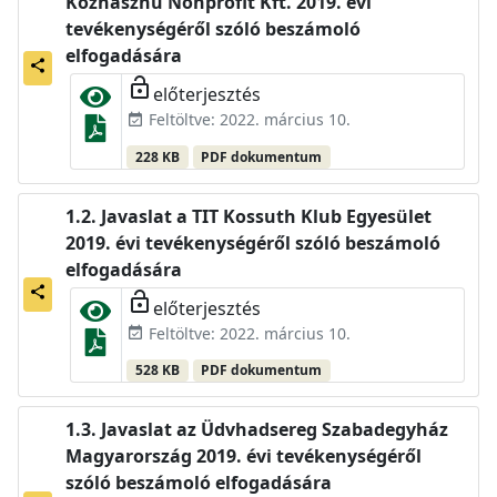
Közhasznú Nonprofit Kft. 2019. évi
tevékenységéről szóló beszámoló
elfogadására
share
lock_open
előterjesztés
Feltöltve: 2022. március 10.
event_available
228 KB
PDF dokumentum
Javaslat a TIT Kossuth Klub Egyesület
2019. évi tevékenységéről szóló beszámoló
elfogadására
share
lock_open
előterjesztés
Feltöltve: 2022. március 10.
event_available
528 KB
PDF dokumentum
Javaslat az Üdvhadsereg Szabadegyház
Magyarország 2019. évi tevékenységéről
szóló beszámoló elfogadására