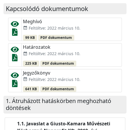
Kapcsolódó dokumentumok
Meghívó
Feltöltve: 2022 március 10.
event_available
99 KB
PDF dokumentum
Határozatok
Feltöltve: 2022 március 10.
event_available
225 KB
PDF dokumentum
Jegyzőkönyv
Feltöltve: 2022 március 10.
event_available
641 KB
PDF dokumentum
Átruházott hatáskörben meghozható
döntések
Javaslat a Giusto-Kamara Művészeti