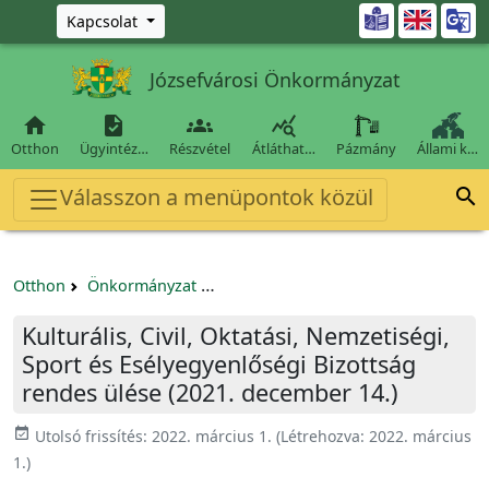
Ugrás a fő tartalomra

Kapcsolat
Józsefvárosi Önkormányzat




Otthon
Ügyintéz…
Részvétel
Átláthat…
Pázmány
Állami k…
Válasszon a menüpontok közül

Otthon
Önkormányzat
Kulturális, Civil, Oktatási, Nemzetis
Kulturális, Civil, Oktatási, Nemzetiségi,
Sport és Esélyegyenlőségi Bizottság
rendes ülése (2021. december 14.)
event_available
Utolsó frissítés:
2022. március 1.
(Létrehozva:
2022. március
1.
)