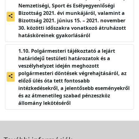
Nemzetiségi, Sport és Esélyegyenlőségi
Bizottság 2021. évi munkájáról, valamint a
share
Bizottság 2021. június 15. – 2021. november
30. közötti időszakra vonatkozó átruházott
hatásköreinek gyakorlásáról
Polgármesteri tájékoztató a lejárt
határidejű testületi határozatok és a
veszélyhelyzet idején meghozott
polgármesteri döntések végrehajtásáról, az
share
előző ülés óta tett fontosabb
intézkedésekről, a jelentősebb eseményekről
és az átmenetileg szabad pénzeszköz
állomány lekötéséről