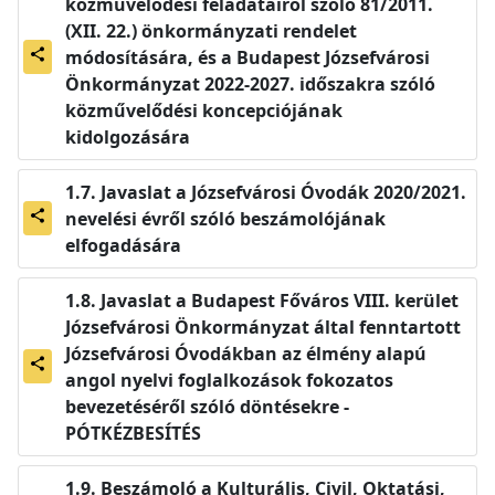
közművelődési feladatairól szóló 81/2011.
(XII. 22.) önkormányzati rendelet
módosítására, és a Budapest Józsefvárosi
share
Önkormányzat 2022-2027. időszakra szóló
közművelődési koncepciójának
kidolgozására
Javaslat a Józsefvárosi Óvodák 2020/2021.
nevelési évről szóló beszámolójának
share
elfogadására
Javaslat a Budapest Főváros VIII. kerület
Józsefvárosi Önkormányzat által fenntartott
Józsefvárosi Óvodákban az élmény alapú
share
angol nyelvi foglalkozások fokozatos
bevezetéséről szóló döntésekre -
PÓTKÉZBESÍTÉS
Beszámoló a Kulturális, Civil, Oktatási,