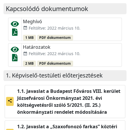
Kapcsolódó dokumentumok
Meghívó
Feltöltve: 2022 március 10.
event_available
1 MB
PDF dokumentum
Határozatok
Feltöltve: 2022 március 10.
event_available
2 MB
PDF dokumentum
Képviselő-testületi előterjesztések
Javaslat a Budapest Főváros VIII. kerület
Józsefvárosi Önkormányzat 2021. évi
share
költségvetésről szóló 5/2021. (II. 25.)
önkormányzati rendelet módosítására
Javaslat a „Szaxofonozó farkas” köztéri