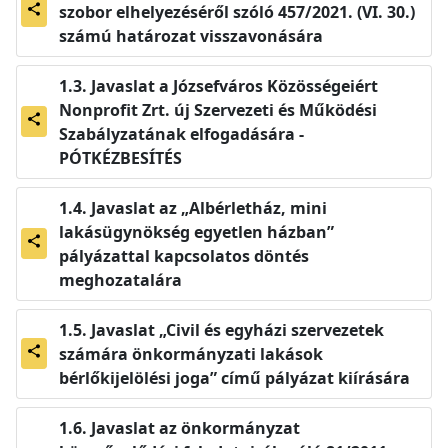
szobor elhelyezéséről szóló 457/2021. (VI. 30.)
share
számú határozat visszavonására
Javaslat a Józsefváros Közösségeiért
Nonprofit Zrt. új Szervezeti és Működési
share
Szabályzatának elfogadására -
PÓTKÉZBESÍTÉS
Javaslat az „Albérletház, mini
lakásügynökség egyetlen házban”
share
pályázattal kapcsolatos döntés
meghozatalára
Javaslat „Civil és egyházi szervezetek
számára önkormányzati lakások
share
bérlőkijelölési joga” című pályázat kiírására
Javaslat az önkormányzat