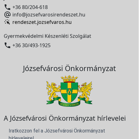

+36 80/204-618

info@jozsefvarosirendeszet.hu
rendeszet.jozsefvaros.hu
Gyermekvédelmi Készenléti Szolgálat

+36 30/493-1925
Józsefvárosi Önkormányzat
A Józsefvárosi Önkormányzat hírlevelei
Iratkozzon fel a Józsefvárosi Önkormányzat
hírleveleire!