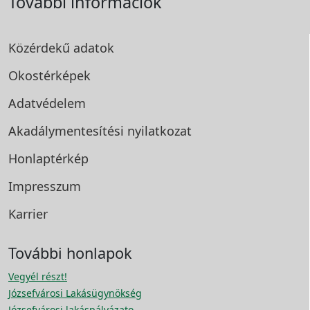
További információk
Közérdekű adatok
Okostérképek
Adatvédelem
Akadálymentesítési
nyilatkozat
Honlaptérkép
Impresszum
Karrier
További honlapok
Vegyél részt!
Józsefvárosi Lakásügynökség
Józsefvárosi lakáspályázato