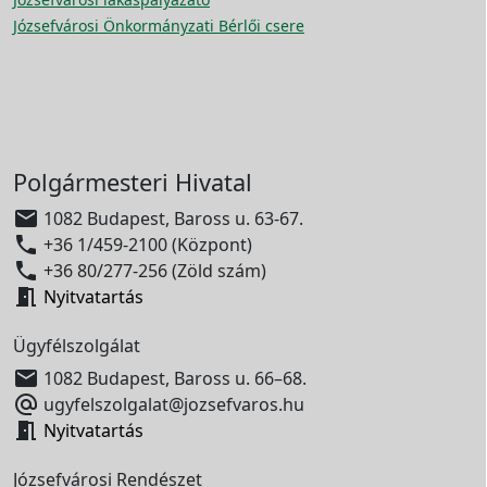
Józsefvárosi Önkormányzati Bérlői csere
Polgármesteri Hivatal

1082 Budapest, Baross u. 63-67.

+36 1/459-2100 (Központ)

+36 80/277-256 (Zöld szám)

Nyitvatartás
Ügyfélszolgálat

1082 Budapest, Baross u. 66–68.

ugyfelszolgalat@jozsefvaros.hu

Nyitvatartás
Józsefvárosi Rendészet