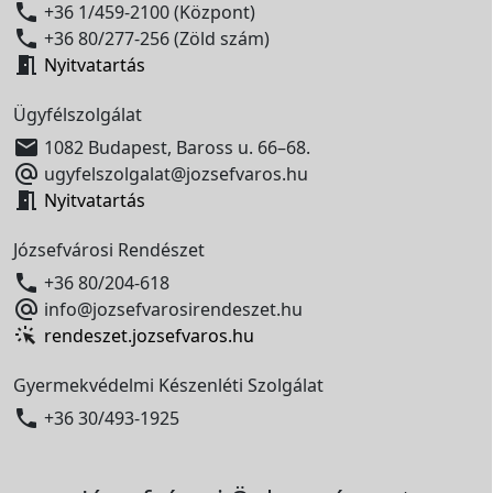

+36 1/459-2100 (Központ)

+36 80/277-256 (Zöld szám)

Nyitvatartás
Ügyfélszolgálat

1082 Budapest, Baross u. 66–68.

ugyfelszolgalat@jozsefvaros.hu

Nyitvatartás
Józsefvárosi Rendészet

+36 80/204-618

info@jozsefvarosirendeszet.hu
rendeszet.jozsefvaros.hu
Gyermekvédelmi Készenléti Szolgálat

+36 30/493-1925