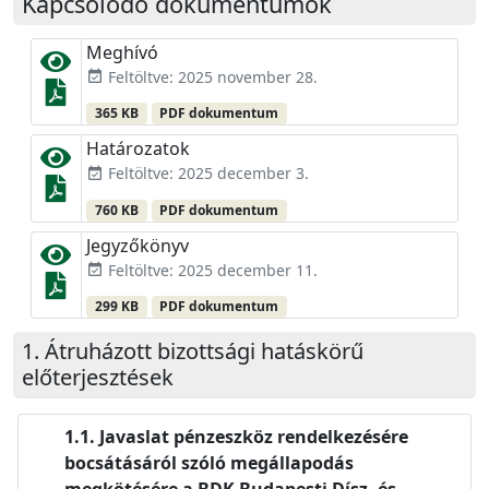
Kapcsolódó dokumentumok
Meghívó
Feltöltve: 2025 november 28.
event_available
365 KB
PDF dokumentum
Határozatok
Feltöltve: 2025 december 3.
event_available
760 KB
PDF dokumentum
Jegyzőkönyv
Feltöltve: 2025 december 11.
event_available
299 KB
PDF dokumentum
Átruházott bizottsági hatáskörű
előterjesztések
Javaslat pénzeszköz rendelkezésére
bocsátásáról szóló megállapodás