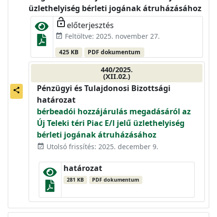
üzlethelyiség bérleti jogának átruházásához
lock_open
előterjesztés
Feltöltve: 2025. november 27.
event_available
425 KB
PDF dokumentum
440/2025.
(XII.02.)
Pénzügyi és Tulajdonosi Bizottsági
share
határozat
bérbeadói hozzájárulás megadásáról az
Új Teleki téri Piac E/l jelű üzlethelyiség
bérleti jogának átruházásához
Utolsó frissítés: 2025. december 9.
event_available
határozat
281 KB
PDF dokumentum