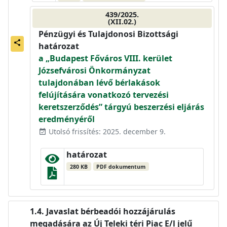
439/2025.
(XII.02.)
Pénzügyi és Tulajdonosi Bizottsági
share
határozat
a „Budapest Főváros VIII. kerület
Józsefvárosi Önkormányzat
tulajdonában lévő bérlakások
felújítására vonatkozó tervezési
keretszerződés” tárgyú beszerzési eljárás
eredményéről
Utolsó frissítés: 2025. december 9.
event_available
határozat
280 KB
PDF dokumentum
Javaslat bérbeadói hozzájárulás
megadására az Új Teleki téri Piac E/l jelű