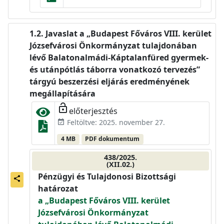
Javaslat a „Budapest Főváros VIII. kerület
Józsefvárosi Önkormányzat tulajdonában
lévő Balatonalmádi-Káptalanfüred gyermek-
és utánpótlás táborra vonatkozó tervezés”
tárgyú beszerzési eljárás eredményének
megállapítására
lock_open
előterjesztés
Feltöltve: 2025. november 27.
event_available
4 MB
PDF dokumentum
438/2025.
(XII.02.)
Pénzügyi és Tulajdonosi Bizottsági
share
határozat
a „Budapest Főváros VIII. kerület
Józsefvárosi Önkormányzat