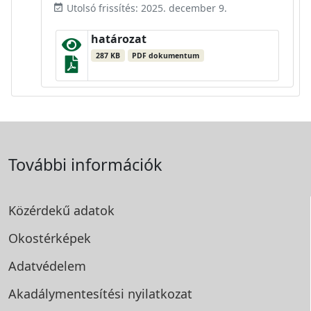
Utolsó frissítés: 2025. december 9.
event_available
határozat
287 KB
PDF dokumentum
További információk
Közérdekű adatok
Okostérképek
Adatvédelem
Akadálymentesítési
nyilatkozat