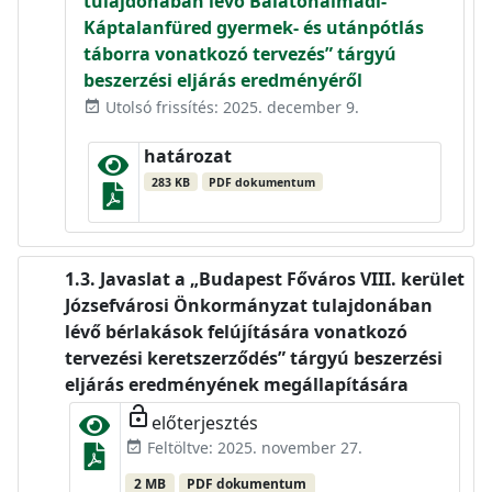
tulajdonában lévő Balatonalmádi-
Káptalanfüred gyermek- és utánpótlás
táborra vonatkozó tervezés” tárgyú
beszerzési eljárás eredményéről
Utolsó frissítés: 2025. december 9.
event_available
határozat
283 KB
PDF dokumentum
Javaslat a „Budapest Főváros VIII. kerület
Józsefvárosi Önkormányzat tulajdonában
lévő bérlakások felújítására vonatkozó
tervezési keretszerződés” tárgyú beszerzési
eljárás eredményének megállapítására
lock_open
előterjesztés
Feltöltve: 2025. november 27.
event_available
2 MB
PDF dokumentum