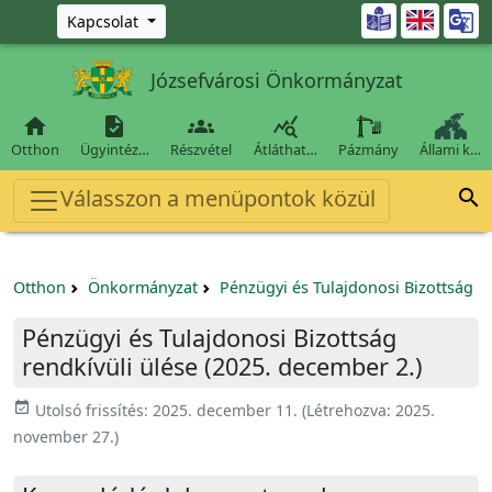
Ugrás a fő tartalomra

Kapcsolat
Józsefvárosi Önkormányzat




Otthon
Ügyintéz…
Részvétel
Átláthat…
Pázmány
Állami k…
Válasszon a menüpontok közül

Otthon
Önkormányzat
Pénzügyi és Tulajdonosi Bizottság
Pénzügyi és Tulajdonosi Bizottság
rendkívüli ülése (2025. december 2.)
event_available
Utolsó frissítés:
2025. december 11.
(Létrehozva:
2025.
november 27.
)