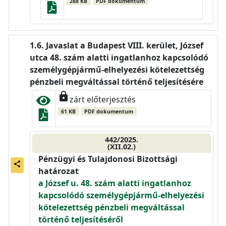
288 KB
PDF dokumentum
Javaslat a Budapest VIII. kerület, József
utca 48. szám alatti ingatlanhoz kapcsolódó
személygépjármű-elhelyezési kötelezettség
pénzbeli megváltással történő teljesítésére
lock
zárt előterjesztés
61 KB
PDF dokumentum
442/2025.
(XII.02.)
Pénzügyi és Tulajdonosi Bizottsági
share
határozat
a József u. 48. szám alatti ingatlanhoz
kapcsolódó személygépjármű-elhelyezési
kötelezettség pénzbeli megváltással
történő teljesítéséről