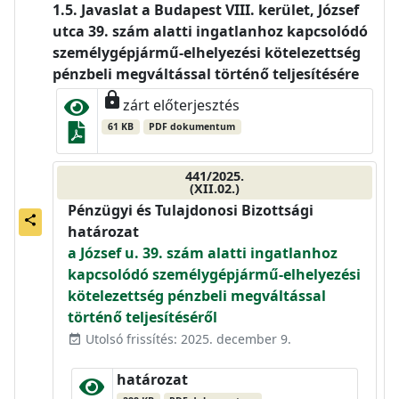
Javaslat a Budapest VIII. kerület, József
utca 39. szám alatti ingatlanhoz kapcsolódó
személygépjármű-elhelyezési kötelezettség
pénzbeli megváltással történő teljesítésére
lock
zárt előterjesztés
61 KB
PDF dokumentum
441/2025.
(XII.02.)
Pénzügyi és Tulajdonosi Bizottsági
share
határozat
a József u. 39. szám alatti ingatlanhoz
kapcsolódó személygépjármű-elhelyezési
kötelezettség pénzbeli megváltással
történő teljesítéséről
Utolsó frissítés: 2025. december 9.
event_available
határozat