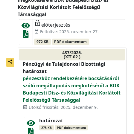
megkötésére a BDK Budapesti Dísz- és
Közvilágítási Korlátolt Felelősségű
Társasággal
lock_open
előterjesztés
Feltöltve: 2025. november 27.
event_available
972 KB
PDF dokumentum
437/2025.
(XII.02.)
share
Pénzügyi és Tulajdonosi Bizottsági
határozat
pénzeszköz rendelkezésére bocsátásáról
szóló megállapodás megkötéséről a BDK
Budapesti Dísz- és Közvilágítási Korlátolt
Felelősségű Társasággal
Utolsó frissítés: 2025. december 9.
event_available
határozat
275 KB
PDF dokumentum