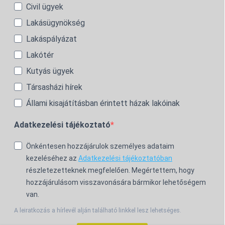
Civil ügyek
Lakásügynökség
Lakáspályázat
Lakótér
Kutyás ügyek
Társasházi hírek
Állami kisajátításban érintett házak lakóinak
Adatkezelési tájékoztató
Önkéntesen hozzájárulok személyes adataim
kezeléséhez az
Adatkezelési tájékoztatóban
részletezetteknek megfelelően. Megértettem, hogy
hozzájárulásom visszavonására bármikor lehetőségem
van.
A leiratkozás a hírlevél alján található linkkel lesz lehetséges.