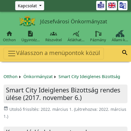
Ugrás a fő tartalomra

Kapcsolat
Józsefvárosi Önkormányzat




Otthon
Ügyintéz…
Részvétel
Átláthat…
Pázmány
Állami k…
Válasszon a menüpontok közül

Otthon
Önkormányzat
Smart City Ideiglenes Bizottság
Smart City Ideiglenes Bizottság rendes
ülése (2017. november 6.)
event_available
Utolsó frissítés:
2022. március 1.
(Létrehozva:
2022. március
1.
)