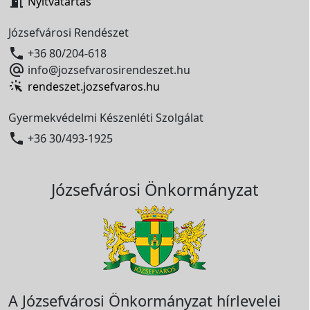

Nyitvatartás
Józsefvárosi Rendészet

+36 80/204-618

info@jozsefvarosirendeszet.hu
rendeszet.jozsefvaros.hu
Gyermekvédelmi Készenléti Szolgálat

+36 30/493-1925
Józsefvárosi Önkormányzat
A Józsefvárosi Önkormányzat hírlevelei