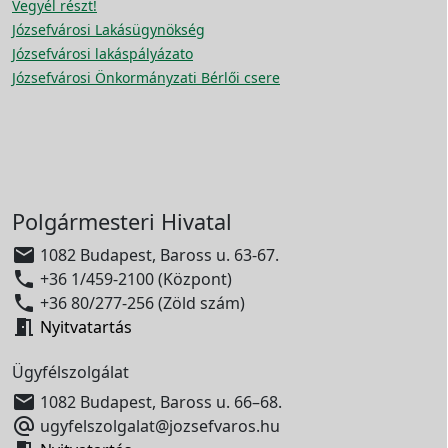
Vegyél részt!
Józsefvárosi Lakásügynökség
Józsefvárosi lakáspályázato
Józsefvárosi Önkormányzati Bérlői csere
Polgármesteri Hivatal

1082 Budapest, Baross u. 63-67.

+36 1/459-2100 (Központ)

+36 80/277-256 (Zöld szám)

Nyitvatartás
Ügyfélszolgálat

1082 Budapest, Baross u. 66–68.

ugyfelszolgalat@jozsefvaros.hu