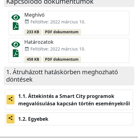
Kapcsolódó dokumentumok
Meghívó
Feltöltve: 2022 március 10.
event_available
233 KB
PDF dokumentum
Határozatok
Feltöltve: 2022 március 10.
event_available
458 KB
PDF dokumentum
Átruházott hatáskörben meghozható
döntések
Áttekintés a Smart City programok
share
megvalósulása kapcsán történ eseményekről
Egyebek
share