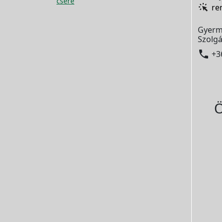
csere
re
Gyerm
Szolgá

+3
Ö