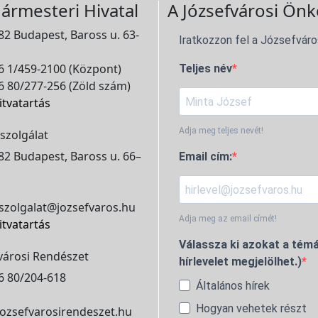
ármesteri Hivatal
A Józsefvárosi Önk
2 Budapest, Baross u. 63-
Iratkozzon fel a Józsefváro
 1/459-2100 (Központ)
Teljes név
 80/277-256 (Zöld szám)
itvatartás
Adja meg teljes nevét!
szolgálat
2 Budapest, Baross u. 66–
Email cím:
szolgalat@jozsefvaros.hu
Adja meg az email címét!
itvatartás
Válassza ki azokat a témá
városi Rendészet
hírlevelet megjelölhet.)
6 80/204-618
Általános hírek
Hogyan vehetek részt
ozsefvarosirendeszet.hu