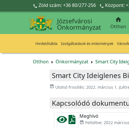
Ugrás a fő tartalomra
Zöld szám: +36 80/277-256
Központ: +



Józsefvárosi
Önkormányzat
Otthon
Hirdetőtábla
Szolgáltatások és intézmények
Városfe
Otthon
Önkormányzat
Smart City Idei
Smart City Ideiglenes Bi
event_available
Utolsó frissítés:
2022. március 1.
(Létr
Kapcsolódó dokument
Meghívó
Feltöltve: 2022 március
event_available