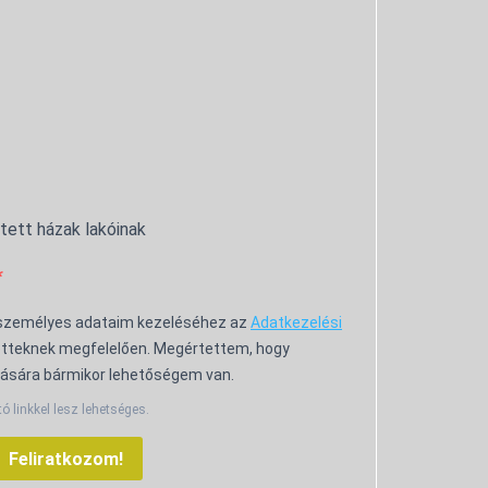
ntett házak lakóinak
 személyes adataim kezeléséhez az
Adatkezelési
tteknek megfelelően. Megértettem, hogy
ására bármikor lehetőségem van.
tó linkkel lesz lehetséges.
Feliratkozom!