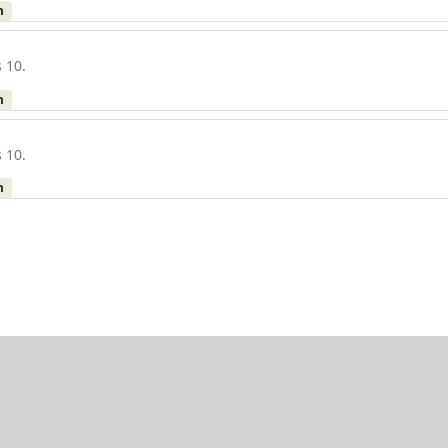
m
 10.
m
 10.
m