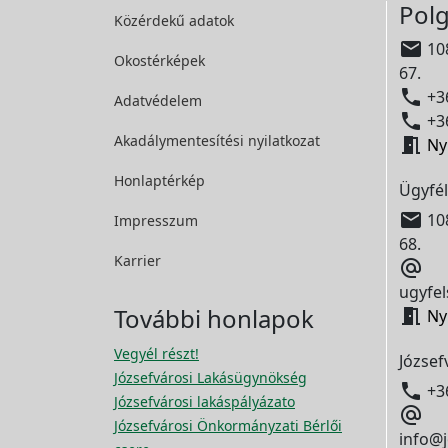
Polg
Közérdekű adatok

108
Okostérképek
67.

+36
Adatvédelem

+36
Akadálymentesítési
nyilatkozat

Ny
Honlaptérkép
Ügyfél

108
Impresszum
68.
Karrier

ugyfel
További honlapok

Ny
Vegyél részt!
József
Józsefvárosi Lakásügynökség

+3
Józsefvárosi lakáspályázato

Józsefvárosi Önkormányzati Bérlői
info@j