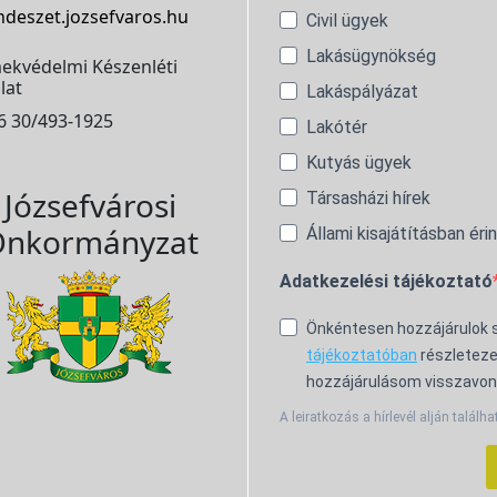
ndeszet.jozsefvaros.hu
Civil ügyek
Lakásügynökség
ekvédelmi Készenléti
lat
Lakáspályázat
6 30/493-1925
Lakótér
Kutyás ügyek
Józsefvárosi
Társasházi hírek
nkormányzat
Állami kisajátításban éri
Adatkezelési tájékoztató
Önkéntesen hozzájárulok
tájékoztatóban
részleteze
hozzájárulásom visszavon
A leiratkozás a hírlevél alján találha