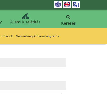


y
Állami kisajátítás
Keresés
formációk
Nemzetiségi Önkormányzatok