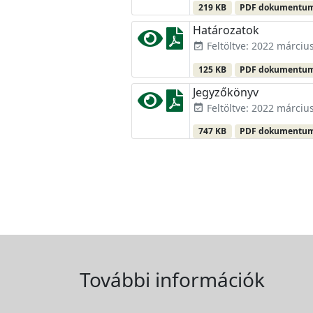
219 KB
PDF dokumentu
Határozatok
Feltöltve: 2022 március
event_available
125 KB
PDF dokumentu
Jegyzőkönyv
Feltöltve: 2022 március
event_available
747 KB
PDF dokumentu
További információk