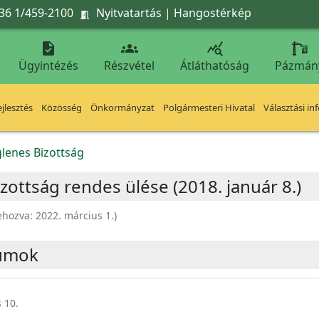
36 1/459-2100
Nyitvatartás
|
Hangostérkép




Ügyintézés
Részvétel
Átláthatóság
Pázmán
jlesztés
Közösség
Önkormányzat
Polgármesteri Hivatal
Választási in
glenes Bizottság
zottság rendes ülése (2018. január 8.)
ehozva:
2022. március 1.
)
umok
 10.