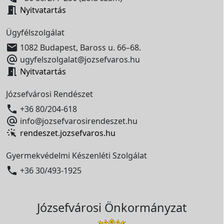

Nyitvatartás
Ügyfélszolgálat

1082 Budapest, Baross u. 66–68.

ugyfelszolgalat@jozsefvaros.hu

Nyitvatartás
Józsefvárosi Rendészet

+36 80/204-618

info@jozsefvarosirendeszet.hu
rendeszet.jozsefvaros.hu
Gyermekvédelmi Készenléti Szolgálat

+36 30/493-1925
Józsefvárosi Önkormányzat