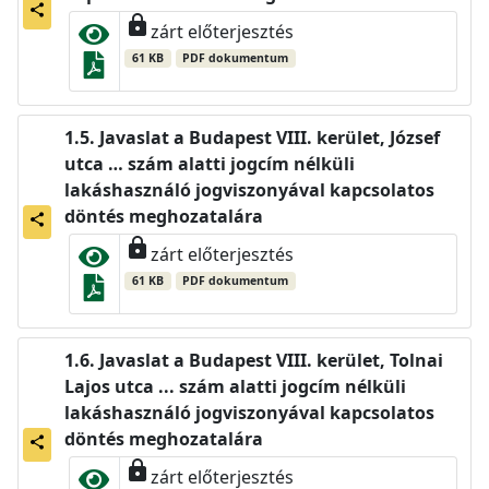
share
lock
zárt előterjesztés
61 KB
PDF dokumentum
Javaslat a Budapest VIII. kerület, József
utca … szám alatti jogcím nélküli
lakáshasználó jogviszonyával kapcsolatos
döntés meghozatalára
share
lock
zárt előterjesztés
61 KB
PDF dokumentum
Javaslat a Budapest VIII. kerület, Tolnai
Lajos utca ... szám alatti jogcím nélküli
lakáshasználó jogviszonyával kapcsolatos
döntés meghozatalára
share
lock
zárt előterjesztés