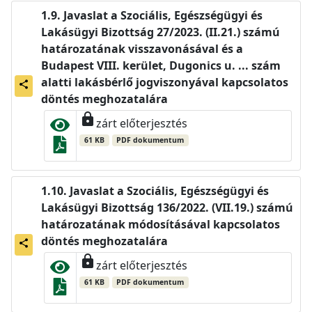
Javaslat a Szociális, Egészségügyi és
Lakásügyi Bizottság 27/2023. (II.21.) számú
határozatának visszavonásával és a
Budapest VIII. kerület, Dugonics u. ... szám
alatti lakásbérlő jogviszonyával kapcsolatos
share
döntés meghozatalára
lock
zárt előterjesztés
61 KB
PDF dokumentum
Javaslat a Szociális, Egészségügyi és
Lakásügyi Bizottság 136/2022. (VII.19.) számú
határozatának módosításával kapcsolatos
döntés meghozatalára
share
lock
zárt előterjesztés
61 KB
PDF dokumentum