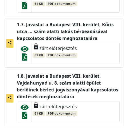
61 KB
PDF dokumentum
Javaslat a Budapest VIII. kerület, Kőris
utca ... szám alatti lakás bérbeadásával
kapcsolatos döntés meghozatalára
share
lock
zárt előterjesztés
61 KB
PDF dokumentum
Javaslat a Budapest VIII. kerület,
Vajdahunyad u. 8. szám alatti épület
bérlőinek bérleti jogviszonyával kapcsolatos
döntések meghozatalára
share
lock
zárt előterjesztés
61 KB
PDF dokumentum