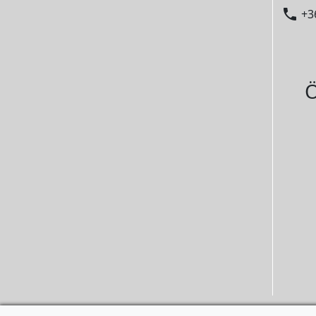

+3
Ö