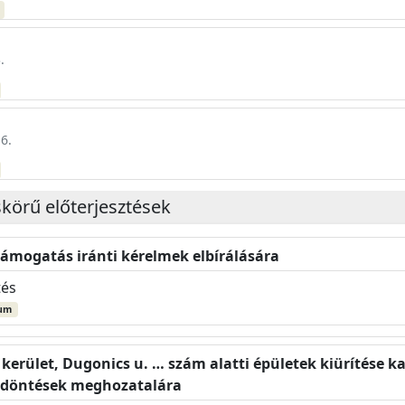
.
6.
skörű előterjesztések
támogatás iránti kérelmek elbírálására
tés
um
. kerület, Dugonics u. … szám alatti épületek kiürítése
s döntések meghozatalára