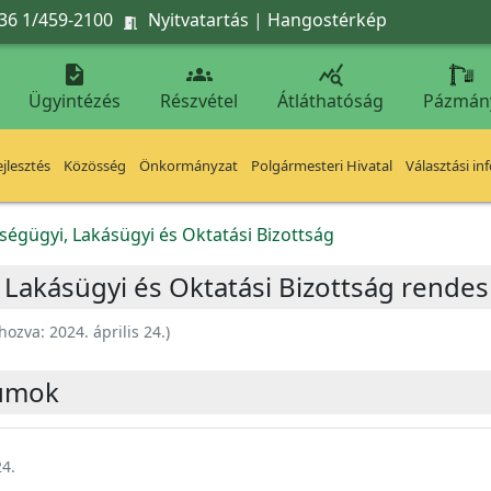
36 1/459-2100
Nyitvatartás
|
Hangostérkép




Ügyintézés
Részvétel
Átláthatóság
Pázmán
jlesztés
Közösség
Önkormányzat
Polgármesteri Hivatal
Választási in
zségügyi, Lakásügyi és Oktatási Bizottság
 Lakásügyi és Oktatási Bizottság rendes ü
ehozva:
2024. április 24.
)
umok
24.