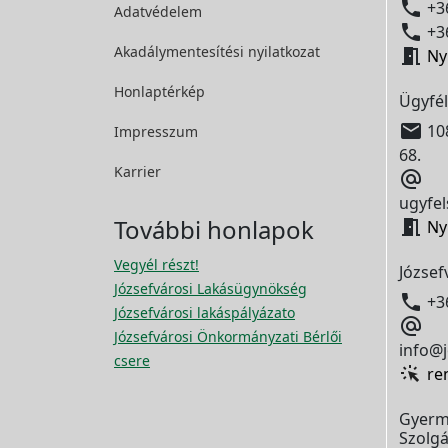

+36
Adatvédelem

+36
Akadálymentesítési
nyilatkozat

Ny
Honlaptérkép
Ügyfél

108
Impresszum
68.
Karrier

ugyfel
További honlapok

Ny
Vegyél részt!
József
Józsefvárosi Lakásügynökség

+3
Józsefvárosi lakáspályázato

Józsefvárosi Önkormányzati Bérlői
info@j
csere
re
Gyerm
Szolgá