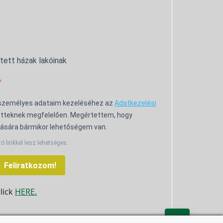
ntett házak lakóinak
 személyes adataim kezeléséhez az
Adatkezelési
tteknek megfelelően. Megértettem, hogy
ására bármikor lehetőségem van.
tó linkkel lesz lehetséges.
Feliratkozom!
click
HERE.
