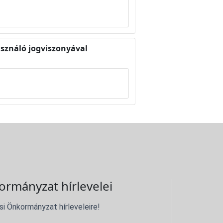
asználó jogviszonyával
ormányzat hírlevelei
si Önkormányzat hírleveleire!