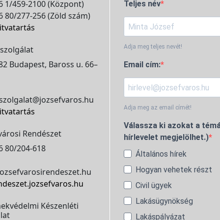
 1/459-2100 (Központ)
Teljes név
 80/277-256 (Zöld szám)
itvatartás
Adja meg teljes nevét!
szolgálat
2 Budapest, Baross u. 66–
Email cím:
szolgalat@jozsefvaros.hu
Adja meg az email címét!
itvatartás
Válassza ki azokat a témá
városi Rendészet
hírlevelet megjelölhet.)
6 80/204-618
Általános hírek
Hogyan vehetek részt
ozsefvarosirendeszet.hu
ndeszet.jozsefvaros.hu
Civil ügyek
Lakásügynökség
ekvédelmi Készenléti
lat
Lakáspályázat