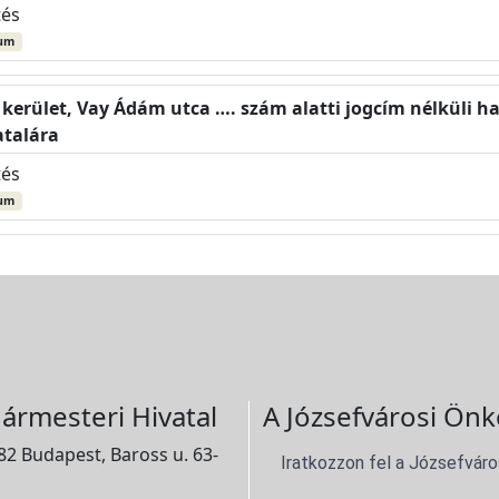
tés
um
. kerület, Vay Ádám utca …. szám alatti jogcím nélküli h
atalára
tés
um
ármesteri Hivatal
A Józsefvárosi Önk
2 Budapest, Baross u. 63-
Iratkozzon fel a Józsefváro