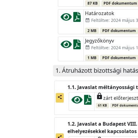
87 KB
PDF dokumentum
Határozatok
Feltöltve: 2024 május 3
event_available
2 MB
PDF dokumentum
Jegyzőkönyv
Feltöltve: 2024 május 1
event_available
1 MB
PDF dokumentum
Átruházott bizottsági hatá
Javaslat méltányossági 
lock
share
zárt előterjesz
61 KB
PDF dokument
Javaslat a Budapest VIII
elhelyezésekkel kapcsolato
share