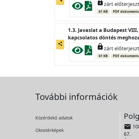
lock
zárt előterjesz
61 KB
PDF dokument
Javaslat a Budapest VIII
kapcsolatos döntés meghoz
share
lock
zárt előterjesz
61 KB
PDF dokument
További információk
Polg
Közérdekű adatok

108
Okostérképek
67.