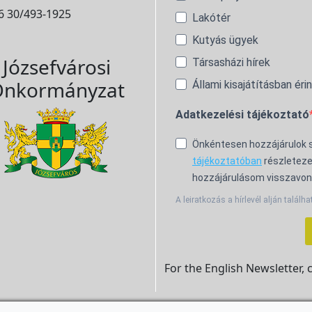
6 30/493-1925
Lakótér
Kutyás ügyek
Józsefvárosi
Társasházi hírek
nkormányzat
Állami kisajátításban éri
Adatkezelési tájékoztató
Önkéntesen hozzájárulok
tájékoztatóban
részleteze
hozzájárulásom visszavon
A leiratkozás a hírlevél alján találha
For the English Newsletter, 