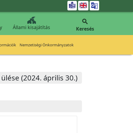


y
Állami kisajátítás
Keresés
formációk
Nemzetiségi Önkormányzatok
lése (2024. április 30.)