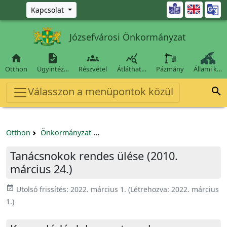
Ugrás a fő tartalomra

Kapcsolat
Józsefvárosi Önkormányzat




Otthon
Ügyintéz…
Részvétel
Átláthat…
Pázmány
Állami k…
Válasszon a menüpontok közül

Otthon
Önkormányzat
Tanácsnokok rendes ülése (2010. már
Tanácsnokok rendes ülése (2010.
március 24.)
event_available
Utolsó frissítés:
2022. március 1.
(Létrehozva:
2022. március
1.
)