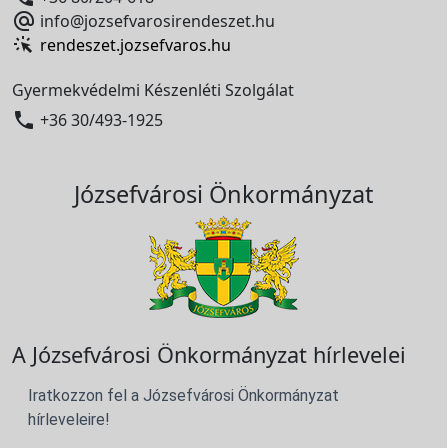

info@jozsefvarosirendeszet.hu
rendeszet.jozsefvaros.hu
Gyermekvédelmi Készenléti Szolgálat

+36 30/493-1925
Józsefvárosi Önkormányzat
A Józsefvárosi Önkormányzat hírlevelei
Iratkozzon fel a Józsefvárosi Önkormányzat
hírleveleire!