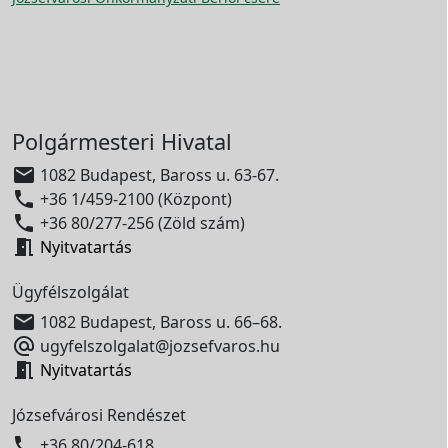
Polgármesteri Hivatal

1082 Budapest, Baross u. 63-67.

+36 1/459-2100 (Központ)

+36 80/277-256 (Zöld szám)

Nyitvatartás
Ügyfélszolgálat

1082 Budapest, Baross u. 66–68.

ugyfelszolgalat@jozsefvaros.hu

Nyitvatartás
Józsefvárosi Rendészet

+36 80/204-618