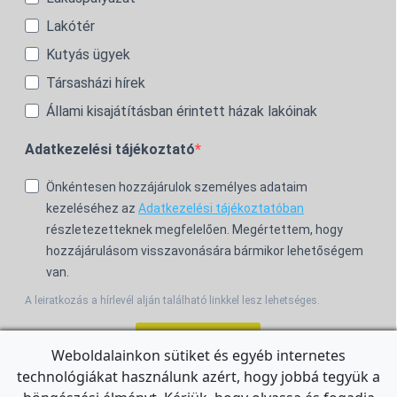
Lakótér
Kutyás ügyek
Társasházi hírek
Állami kisajátításban érintett házak lakóinak
Adatkezelési tájékoztató
Önkéntesen hozzájárulok személyes adataim
kezeléséhez az
Adatkezelési tájékoztatóban
részletezetteknek megfelelően. Megértettem, hogy
hozzájárulásom visszavonására bármikor lehetőségem
van.
A leiratkozás a hírlevél alján található linkkel lesz lehetséges.
Feliratkozom!
Weboldalainkon sütiket és egyéb internetes
technológiákat használunk azért, hogy jobbá tegyük a
For the English Newsletter, click
HERE.