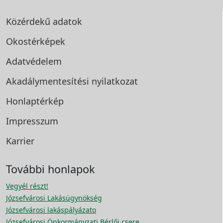
Közérdekű adatok
Okostérképek
Adatvédelem
Akadálymentesítési
nyilatkozat
Honlaptérkép
Impresszum
Karrier
További honlapok
Vegyél részt!
Józsefvárosi Lakásügynökség
Józsefvárosi lakáspályázato
Józsefvárosi Önkormányzati Bérlői csere