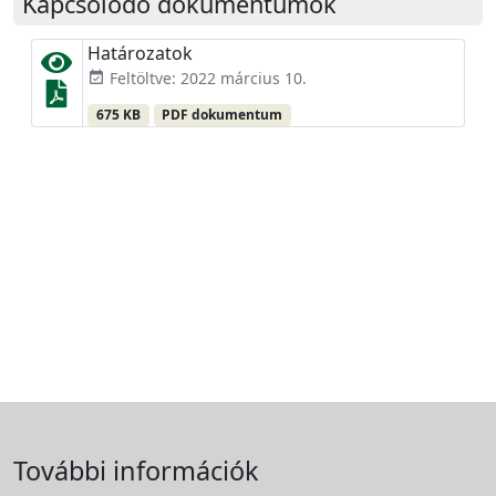
Kapcsolódó dokumentumok
Határozatok
Feltöltve: 2022 március 10.
event_available
675 KB
PDF dokumentum
További információk