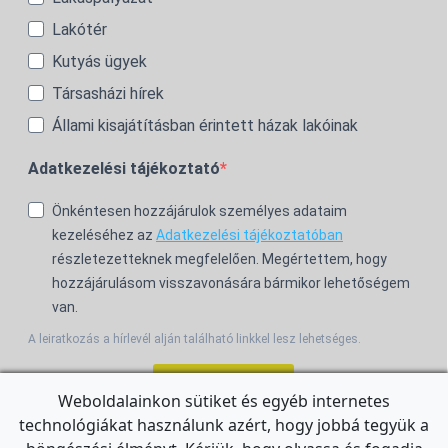
Lakótér
Kutyás ügyek
Társasházi hírek
Állami kisajátításban érintett házak lakóinak
Adatkezelési tájékoztató
Önkéntesen hozzájárulok személyes adataim
kezeléséhez az
Adatkezelési tájékoztatóban
részletezetteknek megfelelően. Megértettem, hogy
hozzájárulásom visszavonására bármikor lehetőségem
van.
A leiratkozás a hírlevél alján található linkkel lesz lehetséges.
Feliratkozom!
Weboldalainkon sütiket és egyéb internetes
technológiákat használunk azért, hogy jobbá tegyük a
For the English Newsletter, click
HERE.