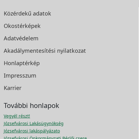
Közérdekű adatok
Okostérképek
Adatvédelem
Akadálymentesítési
nyilatkozat
Honlaptérkép
Impresszum
Karrier
További honlapok
Vegyél részt!
Józsefvárosi Lakásügynökség
Józsefvárosi lakáspályázato
Józsefvárosi Önkormányzati Bérlői csere