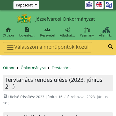
Ugrás a fő tartalomra

Kapcsolat
Józsefvárosi Önkormányzat




Otthon
Ügyintéz…
Részvétel
Átláthat…
Pázmány
Állami k…
Válasszon a menüpontok közül

Otthon
Önkormányzat
Tervtanács
Tervtanács rendes ülése (2023. június
21.)
event_available
Utolsó frissítés:
2023. június 16.
(Létrehozva:
2023. június
16.
)