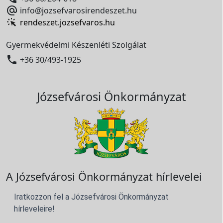

info@jozsefvarosirendeszet.hu
rendeszet.jozsefvaros.hu
Gyermekvédelmi Készenléti Szolgálat

+36 30/493-1925
Józsefvárosi Önkormányzat
A Józsefvárosi Önkormányzat hírlevelei
Iratkozzon fel a Józsefvárosi Önkormányzat
hírleveleire!