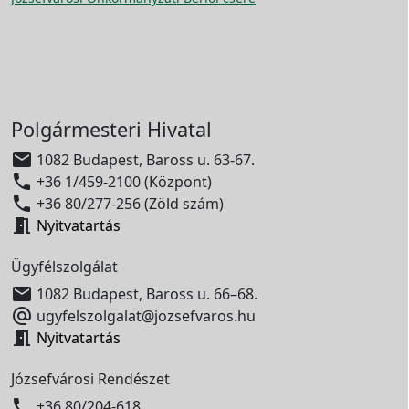
Polgármesteri Hivatal

1082 Budapest, Baross u. 63-67.

+36 1/459-2100 (Központ)

+36 80/277-256 (Zöld szám)

Nyitvatartás
Ügyfélszolgálat

1082 Budapest, Baross u. 66–68.

ugyfelszolgalat@jozsefvaros.hu

Nyitvatartás
Józsefvárosi Rendészet

+36 80/204-618