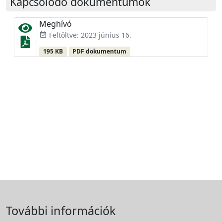
Kapcsolódó dokumentumok
Meghívó
Feltöltve: 2023 június 16.
event_available
195 KB
PDF dokumentum
További információk