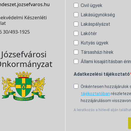
ndeszet.jozsefvaros.hu
Civil ügyek
Lakásügynökség
ekvédelmi Készenléti
lat
Lakáspályázat
6 30/493-1925
Lakótér
Kutyás ügyek
Józsefvárosi
Társasházi hírek
nkormányzat
Állami kisajátításban éri
Adatkezelési tájékoztató
Önkéntesen hozzájárulok
tájékoztatóban
részleteze
hozzájárulásom visszavon
A leiratkozás a hírlevél alján találha