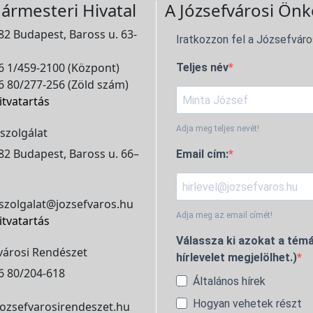
ármesteri Hivatal
A Józsefvárosi Önk
2 Budapest, Baross u. 63-
Iratkozzon fel a Józsefváro
 1/459-2100 (Központ)
Teljes név
 80/277-256 (Zöld szám)
itvatartás
Adja meg teljes nevét!
szolgálat
2 Budapest, Baross u. 66–
Email cím:
szolgalat@jozsefvaros.hu
Adja meg az email címét!
itvatartás
Válassza ki azokat a témá
városi Rendészet
hírlevelet megjelölhet.)
6 80/204-618
Általános hírek
Hogyan vehetek részt
ozsefvarosirendeszet.hu