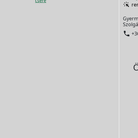
csere
re
Gyerm
Szolgá

+3
Ö