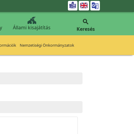


y
Állami kisajátítás
Keresés
formációk
Nemzetiségi Önkormányzatok