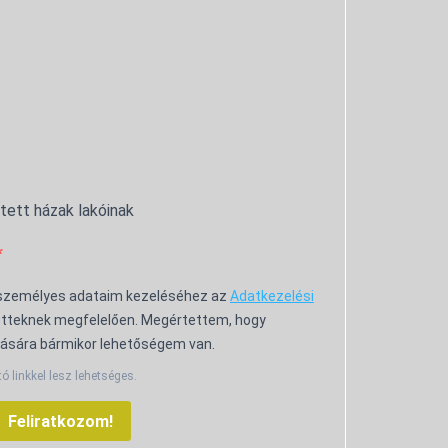
ntett házak lakóinak
 személyes adataim kezeléséhez az
Adatkezelési
tteknek megfelelően. Megértettem, hogy
ására bármikor lehetőségem van.
tó linkkel lesz lehetséges.
Feliratkozom!