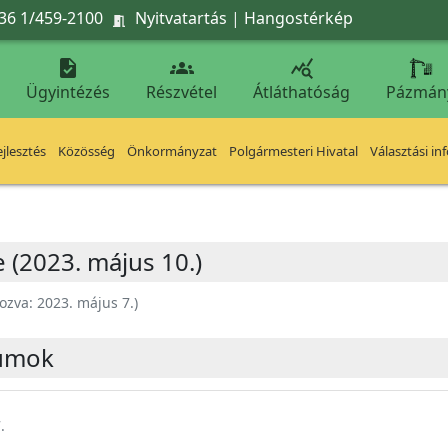
36 1/459-2100
Nyitvatartás
|
Hangostérkép




Ügyintézés
Részvétel
Átláthatóság
Pázmán
jlesztés
Közösség
Önkormányzat
Polgármesteri Hivatal
Választási in
 (2023. május 10.)
ozva:
2023. május 7.
)
umok
.