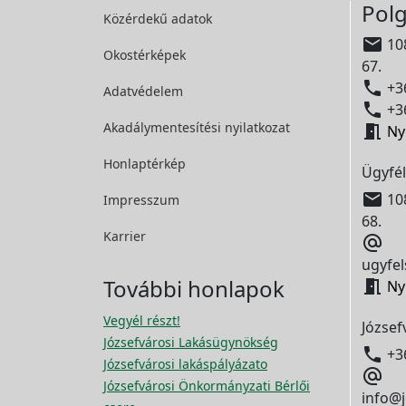
Polg
Közérdekű adatok

108
Okostérképek
67.

+36
Adatvédelem

+36
Akadálymentesítési
nyilatkozat

Ny
Honlaptérkép
Ügyfél

108
Impresszum
68.
Karrier

ugyfel
További honlapok

Ny
Vegyél részt!
József
Józsefvárosi Lakásügynökség

+3
Józsefvárosi lakáspályázato

Józsefvárosi Önkormányzati Bérlői
info@j