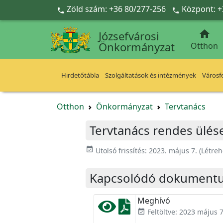
Ugrás a fő tartalomra
Zöld szám: +36 80/277-256
Központ: +



Józsefvárosi
Önkormányzat
Otthon
Hirdetőtábla
Szolgáltatások és intézmények
Városfe
Otthon
Önkormányzat
Tervtanács
Tervtanács rendes ülése
event_available
Utolsó frissítés:
2023. május 7.
(Létreh
Kapcsolódó dokument
Meghívó
Feltöltve: 2023 május 7
event_available