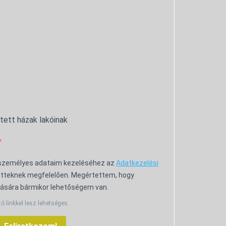
ntett házak lakóinak
 személyes adataim kezeléséhez az
Adatkezelési
tteknek megfelelően. Megértettem, hogy
ására bármikor lehetőségem van.
tó linkkel lesz lehetséges.