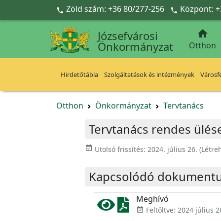
Ugrás a fő tartalomra
Zöld szám: +36 80/277-256
Központ: +



Józsefvárosi
Önkormányzat
Otthon
Hirdetőtábla
Szolgáltatások és intézmények
Városfe
Otthon
Önkormányzat
Tervtanács
Tervtanács rendes ülése 
event_available
Utolsó frissítés:
2024. július 26.
(Létre
Kapcsolódó dokument
Meghívó
Feltöltve: 2024 július 2
event_available