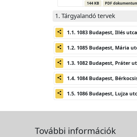
144 KB
PDF dokumentu
Tárgyalandó tervek
1083 Budapest, Illés utca
share
1085 Budapest, Mária utc
share
1082 Budapest, Práter ut
share
1084 Budapest, Bérkocsis
share
1086 Budapest, Lujza utc
share
További információk