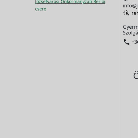
Józsefvárosi Önkormányzati Bérlői
info@j
csere
re
Gyerm
Szolgá

+3
Ö