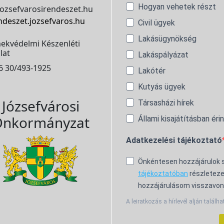
Hogyan vehetek részt
ozsefvarosirendeszet.hu
ndeszet.jozsefvaros.hu
Civil ügyek
Lakásügynökség
ekvédelmi Készenléti
lat
Lakáspályázat
6 30/493-1925
Lakótér
Kutyás ügyek
Józsefvárosi
Társasházi hírek
nkormányzat
Állami kisajátításban éri
Adatkezelési tájékoztató
Önkéntesen hozzájárulok
tájékoztatóban
részleteze
hozzájárulásom visszavon
A leiratkozás a hírlevél alján találha