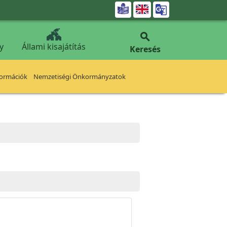


y
Állami kisajátítás
Keresés
formációk
Nemzetiségi Önkormányzatok