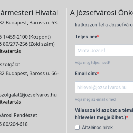
ármesteri Hivatal
A Józsefvárosi Önk
2 Budapest, Baross u. 63-
Iratkozzon fel a Józsefváro
 1/459-2100 (Központ)
Teljes név
 80/277-256 (Zöld szám)
itvatartás
Adja meg teljes nevét!
szolgálat
2 Budapest, Baross u. 66–
Email cím:
szolgalat@jozsefvaros.hu
Adja meg az email címét!
itvatartás
Válassza ki azokat a témá
városi Rendészet
hírlevelet megjelölhet.)
6 80/204-618
Általános hírek