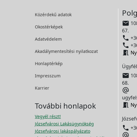
Polg
Közérdekű adatok

108
Okostérképek
67.

+36
Adatvédelem

+36
Akadálymentesítési
nyilatkozat

Ny
Honlaptérkép
Ügyfél

108
Impresszum
68.
Karrier

ugyfel
További honlapok

Ny
Vegyél részt!
József
Józsefvárosi Lakásügynökség

+3
Józsefvárosi lakáspályázato
