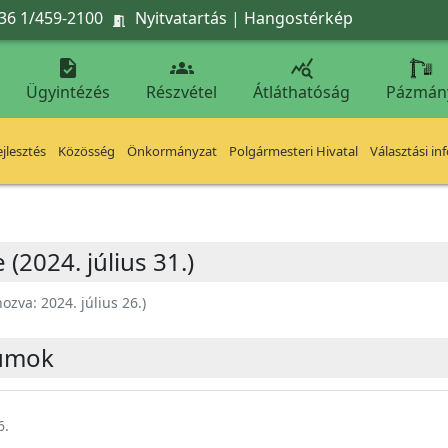
36 1/459-2100
Nyitvatartás
|
Hangostérkép




Ügyintézés
Részvétel
Átláthatóság
Pázmán
jlesztés
Közösség
Önkormányzat
Polgármesteri Hivatal
Választási in
(2024. július 31.)
hozva:
2024. július 26.
)
umok
6.