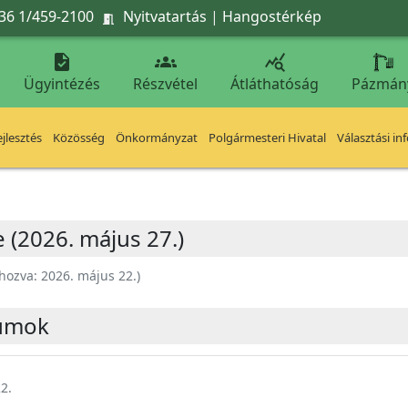
36 1/459-2100
Nyitvatartás
|
Hangostérkép




Ügyintézés
Részvétel
Átláthatóság
Pázmán
jlesztés
Közösség
Önkormányzat
Polgármesteri Hivatal
Választási in
 (2026. május 27.)
ehozva:
2026. május 22.
)
umok
2.