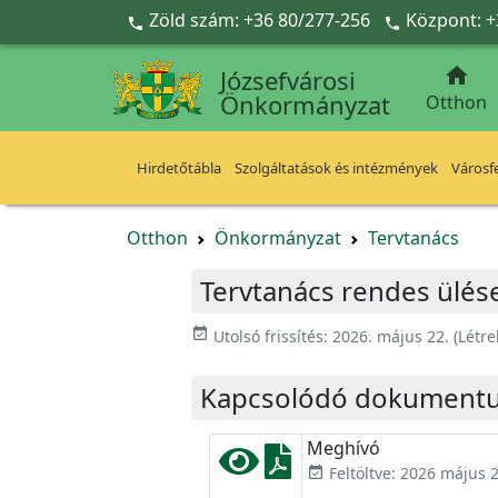
Ugrás a fő tartalomra
Zöld szám: +36 80/277-256
Központ: +



Józsefvárosi
Önkormányzat
Otthon
Hirdetőtábla
Szolgáltatások és intézmények
Városfe
Otthon
Önkormányzat
Tervtanács
Tervtanács rendes ülése
event_available
Utolsó frissítés:
2026. május 22.
(Létr
Kapcsolódó dokument
Meghívó
Feltöltve: 2026 május 2
event_available