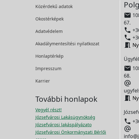
Polg
Közérdekű adatok

108
Okostérképek
67.

+36
Adatvédelem

+36
Akadálymentesítési
nyilatkozat

Ny
Honlaptérkép
Ügyfél

108
Impresszum
68.
Karrier

ugyfel
További honlapok

Ny
Vegyél részt!
József
Józsefvárosi Lakásügynökség

+3
Józsefvárosi lakáspályázato

Józsefvárosi Önkormányzati Bérlői
info@j