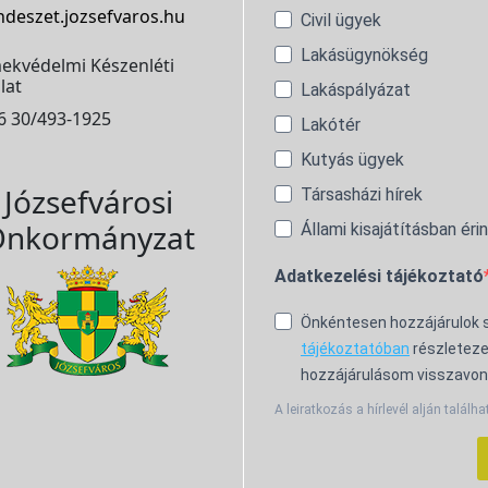
ndeszet.jozsefvaros.hu
Civil ügyek
Lakásügynökség
ekvédelmi Készenléti
lat
Lakáspályázat
6 30/493-1925
Lakótér
Kutyás ügyek
Józsefvárosi
Társasházi hírek
nkormányzat
Állami kisajátításban éri
Adatkezelési tájékoztató
Önkéntesen hozzájárulok
tájékoztatóban
részleteze
hozzájárulásom visszavon
A leiratkozás a hírlevél alján találha