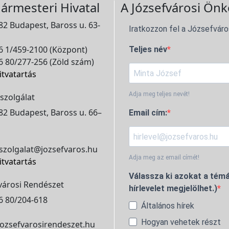
ármesteri Hivatal
A Józsefvárosi Önk
2 Budapest, Baross u. 63-
Iratkozzon fel a Józsefváro
 1/459-2100 (Központ)
Teljes név
 80/277-256 (Zöld szám)
itvatartás
Adja meg teljes nevét!
szolgálat
2 Budapest, Baross u. 66–
Email cím:
szolgalat@jozsefvaros.hu
Adja meg az email címét!
itvatartás
Válassza ki azokat a témá
városi Rendészet
hírlevelet megjelölhet.)
6 80/204-618
Általános hírek
Hogyan vehetek részt
ozsefvarosirendeszet.hu