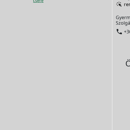
csere
re
Gyerm
Szolgá

+3
Ö