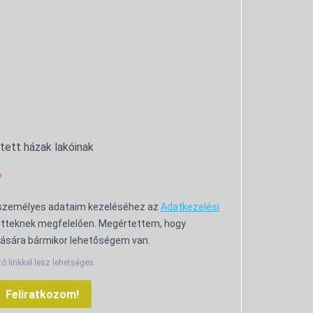
ntett házak lakóinak
 személyes adataim kezeléséhez az
Adatkezelési
tteknek megfelelően. Megértettem, hogy
ására bármikor lehetőségem van.
tó linkkel lesz lehetséges.
Feliratkozom!