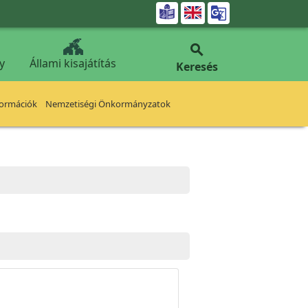


y
Állami kisajátítás
Keresés
formációk
Nemzetiségi Önkormányzatok