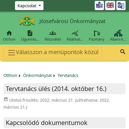
Ugrás a fő tartalomra

Kapcsolat
Józsefvárosi Önkormányzat




Otthon
Ügyintéz…
Részvétel
Átláthat…
Pázmány
Állami k…
Válasszon a menüpontok közül

Otthon
Önkormányzat
Tervtanács
Tervtanács ülés (2014. október 16.)
event_available
Utolsó frissítés:
2022. március 21.
(Létrehozva:
2022.
március 21.
)
Kapcsolódó dokumentumok