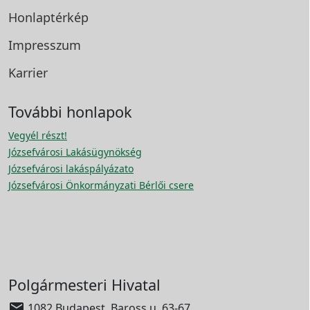
Honlaptérkép
Impresszum
Karrier
További honlapok
Vegyél részt!
Józsefvárosi Lakásügynökség
Józsefvárosi lakáspályázato
Józsefvárosi Önkormányzati Bérlői csere
Polgármesteri Hivatal

1082 Budapest, Baross u. 63-67.