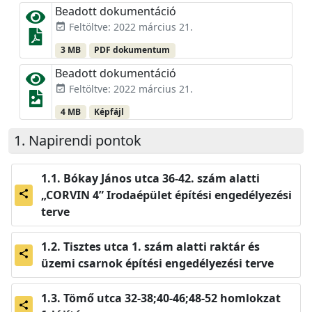
Beadott dokumentáció
Feltöltve: 2022 március 21.
event_available
3 MB
PDF dokumentum
Beadott dokumentáció
Feltöltve: 2022 március 21.
event_available
4 MB
Képfájl
Napirendi pontok
Bókay János utca 36-42. szám alatti
„CORVIN 4” Irodaépület építési engedélyezési
share
terve
Tisztes utca 1. szám alatti raktár és
share
üzemi csarnok építési engedélyezési terve
Tömő utca 32-38;40-46;48-52 homlokzat
share