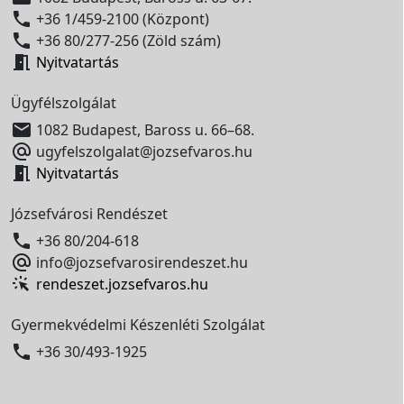

+36 1/459-2100 (Központ)

+36 80/277-256 (Zöld szám)

Nyitvatartás
Ügyfélszolgálat

1082 Budapest, Baross u. 66–68.

ugyfelszolgalat@jozsefvaros.hu

Nyitvatartás
Józsefvárosi Rendészet

+36 80/204-618

info@jozsefvarosirendeszet.hu
rendeszet.jozsefvaros.hu
Gyermekvédelmi Készenléti Szolgálat

+36 30/493-1925