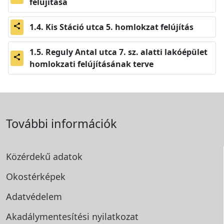
felújítása
Kis Stáció utca 5. homlokzat felújítás
share
Reguly Antal utca 7. sz. alatti lakóépület
share
homlokzati felújításának terve
További információk
Közérdekű adatok
Okostérképek
Adatvédelem
Akadálymentesítési
nyilatkozat