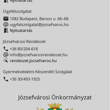

Nyitvatartás
Ügyfélszolgálat

1082 Budapest, Baross u. 66–68.

ugyfelszolgalat@jozsefvaros.hu

Nyitvatartás
Józsefvárosi Rendészet

+36 80/204-618

info@jozsefvarosirendeszet.hu
rendeszet.jozsefvaros.hu
Gyermekvédelmi Készenléti Szolgálat

+36 30/493-1925
Józsefvárosi Önkormányzat