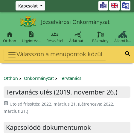
Ugrás a fő tartalomra

Kapcsolat
Józsefvárosi Önkormányzat




Otthon
Ügyintéz…
Részvétel
Átláthat…
Pázmány
Állami k…
Válasszon a menüpontok közül

Otthon
Önkormányzat
Tervtanács
Tervtanács ülés (2019. november 26.)
event_available
Utolsó frissítés:
2022. március 21.
(Létrehozva:
2022.
március 21.
)
Kapcsolódó dokumentumok