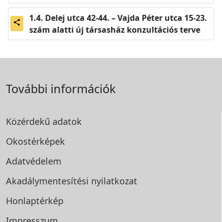
Delej utca 42-44. – Vajda Péter utca 15-23.
share
szám alatti új társasház konzultációs terve
További információk
Közérdekű adatok
Okostérképek
Adatvédelem
Akadálymentesítési
nyilatkozat
Honlaptérkép
Impresszum