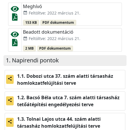
Meghívó
Feltöltve: 2022 március 21.
event_available
153 KB
PDF dokumentum
Beadott dokumentáció
Feltöltve: 2022 március 21.
event_available
2 MB
PDF dokumentum
Napirendi pontok
Dobozi utca 37. szám alatti társasház
share
homlokzatfelújítási terve
Bacsó Béla utca 7. szám alatti társasház
share
tetőátépítési engedélyezési terve
Tolnai Lajos utca 44. szám alatti
share
társasház homlokzatfelújítási terve