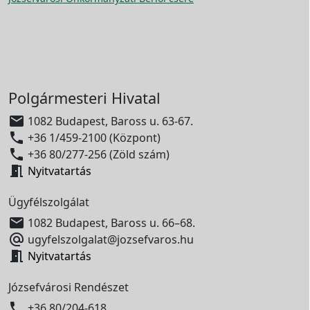
Polgármesteri Hivatal

1082 Budapest, Baross u. 63-67.

+36 1/459-2100 (Központ)

+36 80/277-256 (Zöld szám)

Nyitvatartás
Ügyfélszolgálat

1082 Budapest, Baross u. 66–68.

ugyfelszolgalat@jozsefvaros.hu

Nyitvatartás
Józsefvárosi Rendészet

+36 80/204-618