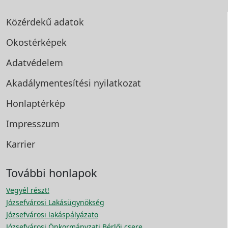
Közérdekű adatok
Okostérképek
Adatvédelem
Akadálymentesítési
nyilatkozat
Honlaptérkép
Impresszum
Karrier
További honlapok
Vegyél részt!
Józsefvárosi Lakásügynökség
Józsefvárosi lakáspályázato
Józsefvárosi Önkormányzati Bérlői csere