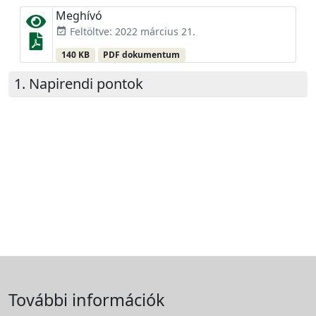
Meghívó
Feltöltve: 2022 március 21.
event_available
140 KB
PDF dokumentum
Napirendi pontok
További információk