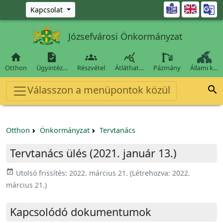
Ugrás a fő tartalomra

Kapcsolat
Józsefvárosi Önkormányzat




Otthon
Ügyintéz…
Részvétel
Átláthat…
Pázmány
Állami k…
Válasszon a menüpontok közül

Otthon
Önkormányzat
Tervtanács
Tervtanács ülés (2021. január 13.)
event_available
Utolsó frissítés:
2022. március 21.
(Létrehozva:
2022.
március 21.
)
Kapcsolódó dokumentumok