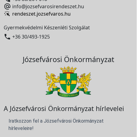

info@jozsefvarosirendeszet.hu
rendeszet.jozsefvaros.hu
Gyermekvédelmi Készenléti Szolgálat

+36 30/493-1925
Józsefvárosi Önkormányzat
A Józsefvárosi Önkormányzat hírlevelei
Iratkozzon fel a Józsefvárosi Önkormányzat
hírleveleire!