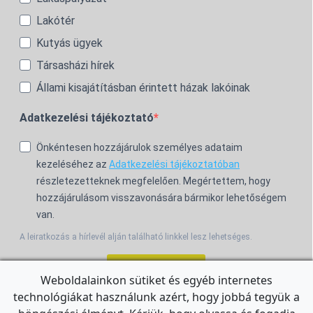
Lakótér
Kutyás ügyek
Társasházi hírek
Állami kisajátításban érintett házak lakóinak
Adatkezelési tájékoztató
Önkéntesen hozzájárulok személyes adataim
kezeléséhez az
Adatkezelési tájékoztatóban
részletezetteknek megfelelően. Megértettem, hogy
hozzájárulásom visszavonására bármikor lehetőségem
van.
A leiratkozás a hírlevél alján található linkkel lesz lehetséges.
Feliratkozom!
Weboldalainkon sütiket és egyéb internetes
technológiákat használunk azért, hogy jobbá tegyük a
For the English Newsletter, click
HERE.