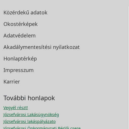
Közérdekű adatok
Okostérképek
Adatvédelem
Akadálymentesítési
nyilatkozat
Honlaptérkép
Impresszum
Karrier
További honlapok
Vegyél részt!
Józsefvárosi Lakásügynökség
Józsefvárosi lakáspályázato
Józsefvárosi Önkormányzati Bérlői csere