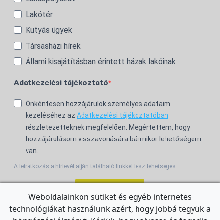
Lakótér
Kutyás ügyek
Társasházi hírek
Állami kisajátításban érintett házak lakóinak
Adatkezelési tájékoztató
Önkéntesen hozzájárulok személyes adataim
kezeléséhez az
Adatkezelési tájékoztatóban
részletezetteknek megfelelően. Megértettem, hogy
hozzájárulásom visszavonására bármikor lehetőségem
van.
A leiratkozás a hírlevél alján található linkkel lesz lehetséges.
Feliratkozom!
Weboldalainkon sütiket és egyéb internetes
technológiákat használunk azért, hogy jobbá tegyük a
For the English Newsletter, click
HERE.