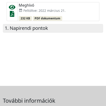
Meghívó
Feltöltve: 2022 március 21.
event_available
232 KB
PDF dokumentum
Napirendi pontok
További információk