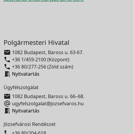
Polgármesteri Hivatal

1082 Budapest, Baross u. 63-67.

+36 1/459-2100 (Központ)

+36 80/277-256 (Zöld szám)

Nyitvatartás
Ügyfélszolgálat

1082 Budapest, Baross u. 66–68.

ugyfelszolgalat@jozsefvaros.hu

Nyitvatartás
Józsefvárosi Rendészet

+36 80/204-618