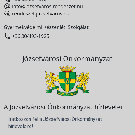

info@jozsefvarosirendeszet.hu
rendeszet.jozsefvaros.hu
Gyermekvédelmi Készenléti Szolgálat

+36 30/493-1925
Józsefvárosi Önkormányzat
A Józsefvárosi Önkormányzat hírlevelei
Iratkozzon fel a Józsefvárosi Önkormányzat
hírleveleire!