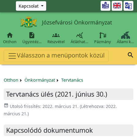
Ugrás a fő tartalomra

Kapcsolat
Józsefvárosi Önkormányzat




Otthon
Ügyintéz…
Részvétel
Átláthat…
Pázmány
Állami k…
Válasszon a menüpontok közül

Otthon
Önkormányzat
Tervtanács
Tervtanács ülés (2021. június 30.)
event_available
Utolsó frissítés:
2022. március 21.
(Létrehozva:
2022.
március 21.
)
Kapcsolódó dokumentumok