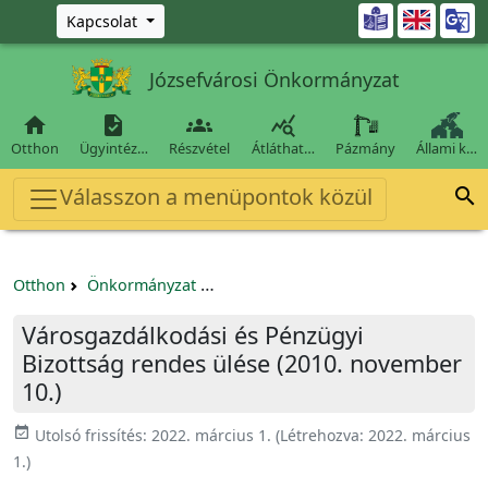
Ugrás a fő tartalomra

Kapcsolat
Józsefvárosi Önkormányzat




Otthon
Ügyintéz…
Részvétel
Átláthat…
Pázmány
Állami k…
Válasszon a menüpontok közül

Otthon
Önkormányzat
Városgazdálkodási és Pénzügyi Bizo
Városgazdálkodási és Pénzügyi
Bizottság rendes ülése (2010. november
10.)
event_available
Utolsó frissítés:
2022. március 1.
(Létrehozva:
2022. március
1.
)