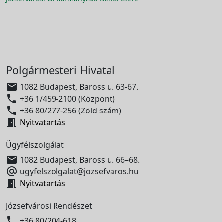
Polgármesteri Hivatal

1082 Budapest, Baross u. 63-67.

+36 1/459-2100 (Központ)

+36 80/277-256 (Zöld szám)

Nyitvatartás
Ügyfélszolgálat

1082 Budapest, Baross u. 66–68.

ugyfelszolgalat@jozsefvaros.hu

Nyitvatartás
Józsefvárosi Rendészet

+36 80/204-618