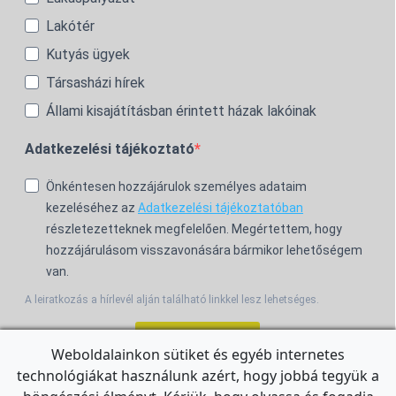
Lakótér
Kutyás ügyek
Társasházi hírek
Állami kisajátításban érintett házak lakóinak
Adatkezelési tájékoztató
Önkéntesen hozzájárulok személyes adataim
kezeléséhez az
Adatkezelési tájékoztatóban
részletezetteknek megfelelően. Megértettem, hogy
hozzájárulásom visszavonására bármikor lehetőségem
van.
A leiratkozás a hírlevél alján található linkkel lesz lehetséges.
Feliratkozom!
Weboldalainkon sütiket és egyéb internetes
technológiákat használunk azért, hogy jobbá tegyük a
For the English Newsletter, click
HERE.