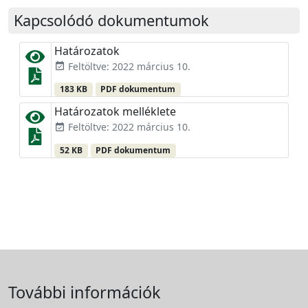
Kapcsolódó dokumentumok
Határozatok
Feltöltve: 2022 március 10.
event_available
183 KB
PDF dokumentum
Határozatok melléklete
Feltöltve: 2022 március 10.
event_available
52 KB
PDF dokumentum
További információk