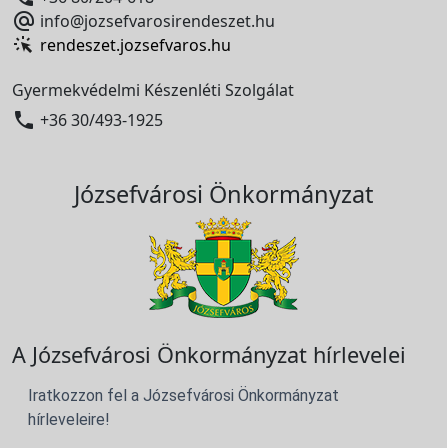

info@jozsefvarosirendeszet.hu
rendeszet.jozsefvaros.hu
Gyermekvédelmi Készenléti Szolgálat

+36 30/493-1925
Józsefvárosi Önkormányzat
A Józsefvárosi Önkormányzat hírlevelei
Iratkozzon fel a Józsefvárosi Önkormányzat
hírleveleire!