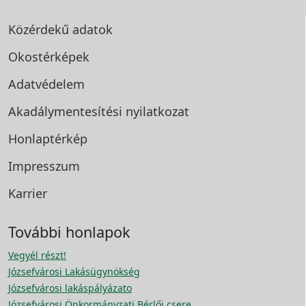
Közérdekű adatok
Okostérképek
Adatvédelem
Akadálymentesítési
nyilatkozat
Honlaptérkép
Impresszum
Karrier
További honlapok
Vegyél részt!
Józsefvárosi Lakásügynökség
Józsefvárosi lakáspályázato
Józsefvárosi Önkormányzati Bérlői csere