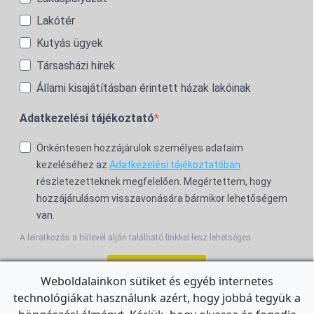
Lakótér
Kutyás ügyek
Társasházi hírek
Állami kisajátításban érintett házak lakóinak
Adatkezelési tájékoztató
Önkéntesen hozzájárulok személyes adataim
kezeléséhez az
Adatkezelési tájékoztatóban
részletezetteknek megfelelően. Megértettem, hogy
hozzájárulásom visszavonására bármikor lehetőségem
van.
A leiratkozás a hírlevél alján található linkkel lesz lehetséges.
Feliratkozom!
Weboldalainkon sütiket és egyéb internetes
technológiákat használunk azért, hogy jobbá tegyük a
For the English Newsletter, click
HERE.