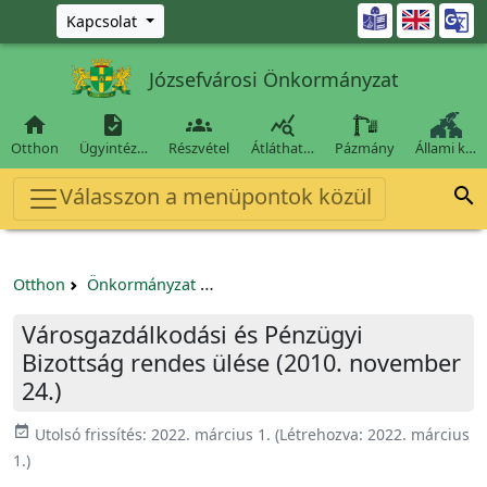
Ugrás a fő tartalomra

Kapcsolat
Józsefvárosi Önkormányzat




Otthon
Ügyintéz…
Részvétel
Átláthat…
Pázmány
Állami k…
Válasszon a menüpontok közül

Otthon
Önkormányzat
Városgazdálkodási és Pénzügyi Bizo
Városgazdálkodási és Pénzügyi
Bizottság rendes ülése (2010. november
24.)
event_available
Utolsó frissítés:
2022. március 1.
(Létrehozva:
2022. március
1.
)