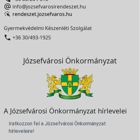

info@jozsefvarosirendeszet.hu
rendeszet.jozsefvaros.hu
Gyermekvédelmi Készenléti Szolgálat

+36 30/493-1925
Józsefvárosi Önkormányzat
A Józsefvárosi Önkormányzat hírlevelei
Iratkozzon fel a Józsefvárosi Önkormányzat
hírleveleire!