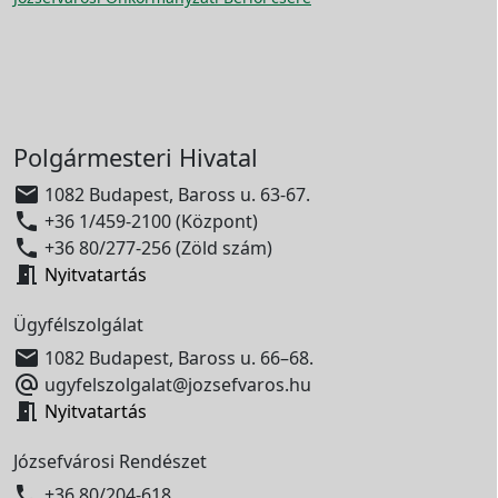
Polgármesteri Hivatal

1082 Budapest, Baross u. 63-67.

+36 1/459-2100 (Központ)

+36 80/277-256 (Zöld szám)

Nyitvatartás
Ügyfélszolgálat

1082 Budapest, Baross u. 66–68.

ugyfelszolgalat@jozsefvaros.hu

Nyitvatartás
Józsefvárosi Rendészet

+36 80/204-618