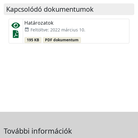
Kapcsolódó dokumentumok
Határozatok
Feltöltve: 2022 március 10.
event_available
195 KB
PDF dokumentum
További információk