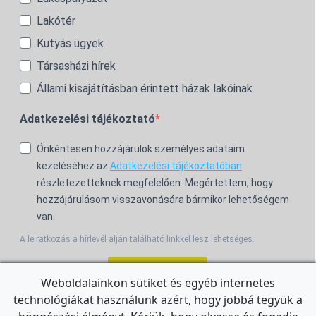
Lakótér
Kutyás ügyek
Társasházi hírek
Állami kisajátításban érintett házak lakóinak
Adatkezelési tájékoztató
Önkéntesen hozzájárulok személyes adataim
kezeléséhez az
Adatkezelési tájékoztatóban
részletezetteknek megfelelően. Megértettem, hogy
hozzájárulásom visszavonására bármikor lehetőségem
van.
A leiratkozás a hírlevél alján található linkkel lesz lehetséges.
Feliratkozom!
Weboldalainkon sütiket és egyéb internetes
technológiákat használunk azért, hogy jobbá tegyük a
For the English Newsletter, click
HERE.