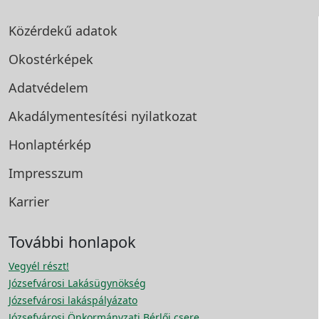
Közérdekű adatok
Okostérképek
Adatvédelem
Akadálymentesítési
nyilatkozat
Honlaptérkép
Impresszum
Karrier
További honlapok
Vegyél részt!
Józsefvárosi Lakásügynökség
Józsefvárosi lakáspályázato
Józsefvárosi Önkormányzati Bérlői csere