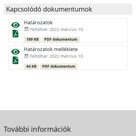
Kapcsolódó dokumentumok
Határozatok
Feltöltve: 2022 március 10.
event_available
189 KB
PDF dokumentum
Határozatok melléklete
Feltöltve: 2022 március 10.
event_available
64 KB
PDF dokumentum
További információk