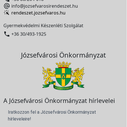

info@jozsefvarosirendeszet.hu
rendeszet.jozsefvaros.hu
Gyermekvédelmi Készenléti Szolgálat

+36 30/493-1925
Józsefvárosi Önkormányzat
A Józsefvárosi Önkormányzat hírlevelei
Iratkozzon fel a Józsefvárosi Önkormányzat
hírleveleire!