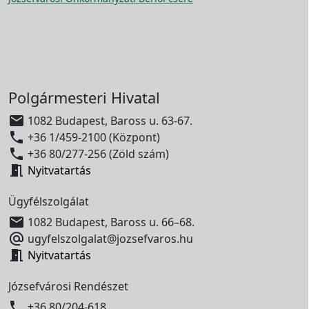
Polgármesteri Hivatal

1082 Budapest, Baross u. 63-67.

+36 1/459-2100 (Központ)

+36 80/277-256 (Zöld szám)

Nyitvatartás
Ügyfélszolgálat

1082 Budapest, Baross u. 66–68.

ugyfelszolgalat@jozsefvaros.hu

Nyitvatartás
Józsefvárosi Rendészet

+36 80/204-618