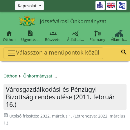
Ugrás a fő tartalomra

Kapcsolat
Józsefvárosi Önkormányzat




Otthon
Ügyintéz…
Részvétel
Átláthat…
Pázmány
Állami k…
Válasszon a menüpontok közül

Otthon
Önkormányzat
Városgazdálkodási és Pénzügyi Bizo
Városgazdálkodási és Pénzügyi
Bizottság rendes ülése (2011. február
16.)
event_available
Utolsó frissítés:
2022. március 1.
(Létrehozva:
2022. március
1.
)