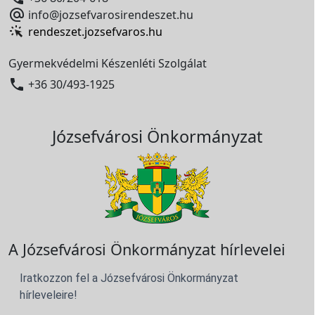

info@jozsefvarosirendeszet.hu
rendeszet.jozsefvaros.hu
Gyermekvédelmi Készenléti Szolgálat

+36 30/493-1925
Józsefvárosi Önkormányzat
A Józsefvárosi Önkormányzat hírlevelei
Iratkozzon fel a Józsefvárosi Önkormányzat
hírleveleire!