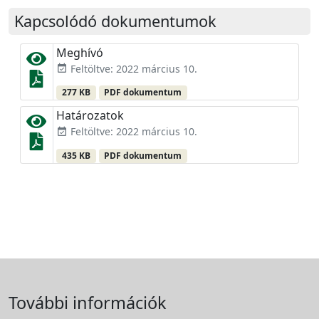
Kapcsolódó dokumentumok
Meghívó
Feltöltve: 2022 március 10.
event_available
277 KB
PDF dokumentum
Határozatok
Feltöltve: 2022 március 10.
event_available
435 KB
PDF dokumentum
További információk