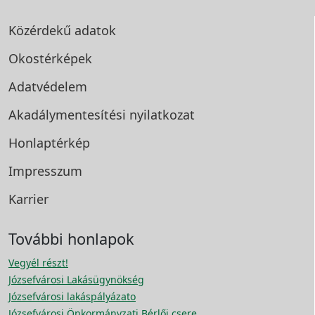
Közérdekű adatok
Okostérképek
Adatvédelem
Akadálymentesítési
nyilatkozat
Honlaptérkép
Impresszum
Karrier
További honlapok
Vegyél részt!
Józsefvárosi Lakásügynökség
Józsefvárosi lakáspályázato
Józsefvárosi Önkormányzati Bérlői csere