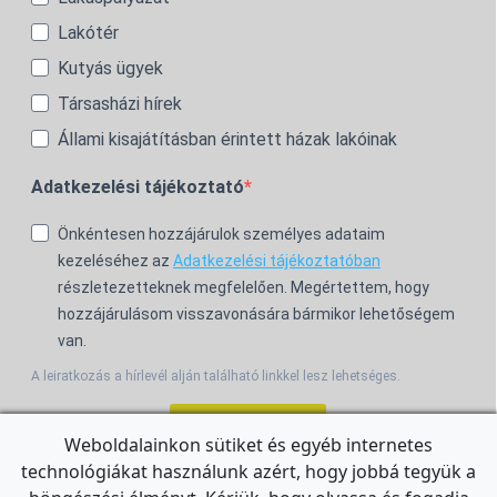
Lakótér
Kutyás ügyek
Társasházi hírek
Állami kisajátításban érintett házak lakóinak
Adatkezelési tájékoztató
Önkéntesen hozzájárulok személyes adataim
kezeléséhez az
Adatkezelési tájékoztatóban
részletezetteknek megfelelően. Megértettem, hogy
hozzájárulásom visszavonására bármikor lehetőségem
van.
A leiratkozás a hírlevél alján található linkkel lesz lehetséges.
Feliratkozom!
Weboldalainkon sütiket és egyéb internetes
technológiákat használunk azért, hogy jobbá tegyük a
For the English Newsletter, click
HERE.