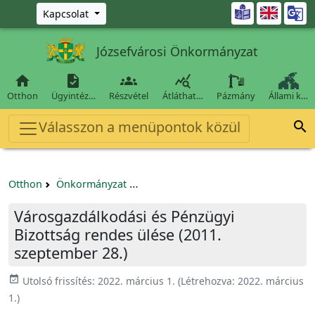
Ugrás a fő tartalomra

Kapcsolat
Józsefvárosi Önkormányzat




Otthon
Ügyintéz…
Részvétel
Átláthat…
Pázmány
Állami k…
Válasszon a menüpontok közül

Otthon
Önkormányzat
Városgazdálkodási és Pénzügyi Bizo
Városgazdálkodási és Pénzügyi
Bizottság rendes ülése (2011.
szeptember 28.)
event_available
Utolsó frissítés:
2022. március 1.
(Létrehozva:
2022. március
1.
)