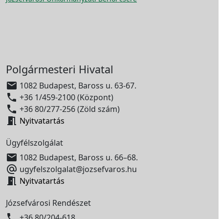
Polgármesteri Hivatal

1082 Budapest, Baross u. 63-67.

+36 1/459-2100 (Központ)

+36 80/277-256 (Zöld szám)

Nyitvatartás
Ügyfélszolgálat

1082 Budapest, Baross u. 66–68.

ugyfelszolgalat@jozsefvaros.hu

Nyitvatartás
Józsefvárosi Rendészet

+36 80/204-618