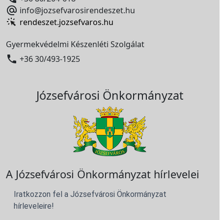

info@jozsefvarosirendeszet.hu
rendeszet.jozsefvaros.hu
Gyermekvédelmi Készenléti Szolgálat

+36 30/493-1925
Józsefvárosi Önkormányzat
A Józsefvárosi Önkormányzat hírlevelei
Iratkozzon fel a Józsefvárosi Önkormányzat
hírleveleire!