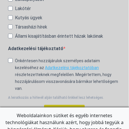
Lakótér
Kutyás ügyek
Társasházi hírek
Állami kisajátításban érintett házak lakóinak
Adatkezelési tájékoztató
Önkéntesen hozzájárulok személyes adataim
kezeléséhez az
Adatkezelési tájékoztatóban
részletezetteknek megfelelően. Megértettem, hogy
hozzájárulásom visszavonására bármikor lehetőségem
van.
A leiratkozás a hírlevél alján található linkkel lesz lehetséges.
Feliratkozom!
Weboldalainkon sütiket és egyéb internetes
technológiákat használunk azért, hogy jobbá tegyük a
For the English Newsletter, click
HERE.