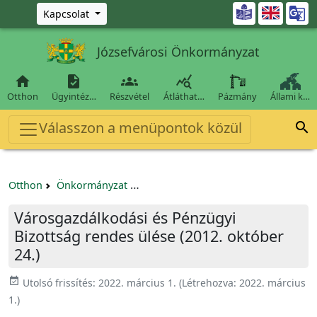
Ugrás a fő tartalomra

Kapcsolat
Józsefvárosi Önkormányzat




Otthon
Ügyintéz…
Részvétel
Átláthat…
Pázmány
Állami k…
Válasszon a menüpontok közül

Otthon
Önkormányzat
Városgazdálkodási és Pénzügyi Bizo
Városgazdálkodási és Pénzügyi
Bizottság rendes ülése (2012. október
24.)
event_available
Utolsó frissítés:
2022. március 1.
(Létrehozva:
2022. március
1.
)