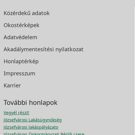
Közérdekű adatok
Okostérképek
Adatvédelem
Akadálymentesítési
nyilatkozat
Honlaptérkép
Impresszum
Karrier
További honlapok
Vegyél részt!
Józsefvárosi Lakásügynökség
Józsefvárosi lakáspályázato
Józsefvárosi Önkormányzati Bérlői csere