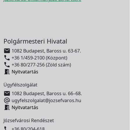
Polgármesteri Hivatal

1082 Budapest, Baross u. 63-67.

+36 1/459-2100 (Központ)

+36 80/277-256 (Zöld szám)

Nyitvatartás
Ügyfélszolgálat

1082 Budapest, Baross u. 66–68.

ugyfelszolgalat@jozsefvaros.hu

Nyitvatartás
Józsefvárosi Rendészet

+36 80/204-618