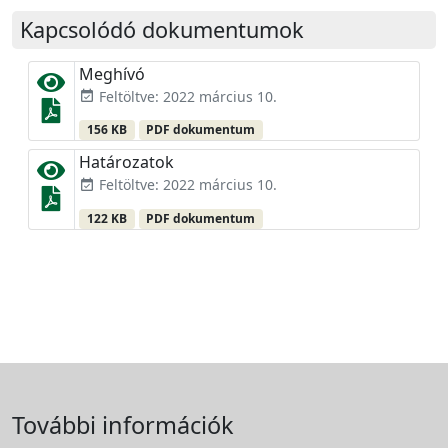
Kapcsolódó dokumentumok
Meghívó
Feltöltve: 2022 március 10.
event_available
156 KB
PDF dokumentum
Határozatok
Feltöltve: 2022 március 10.
event_available
122 KB
PDF dokumentum
További információk