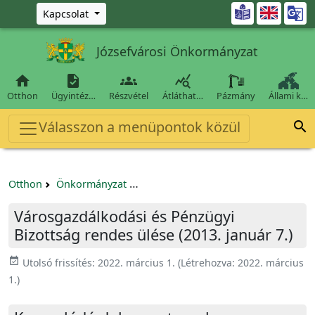
Ugrás a fő tartalomra

Kapcsolat
Józsefvárosi Önkormányzat




Otthon
Ügyintéz…
Részvétel
Átláthat…
Pázmány
Állami k…
Válasszon a menüpontok közül

Otthon
Önkormányzat
Városgazdálkodási és Pénzügyi Bizo
Városgazdálkodási és Pénzügyi
Bizottság rendes ülése (2013. január 7.)
event_available
Utolsó frissítés:
2022. március 1.
(Létrehozva:
2022. március
1.
)