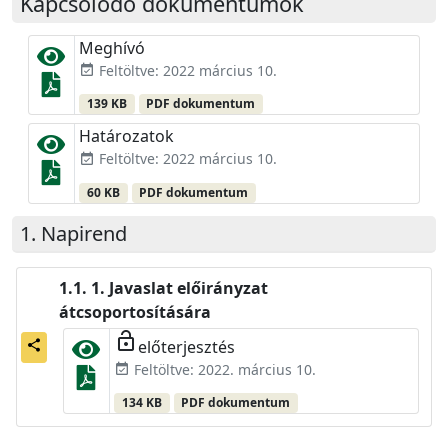
Kapcsolódó dokumentumok
Meghívó
Feltöltve: 2022 március 10.
event_available
139 KB
PDF dokumentum
Határozatok
Feltöltve: 2022 március 10.
event_available
60 KB
PDF dokumentum
Napirend
1. Javaslat előirányzat
átcsoportosítására
lock_open
előterjesztés
share
Feltöltve: 2022. március 10.
event_available
134 KB
PDF dokumentum