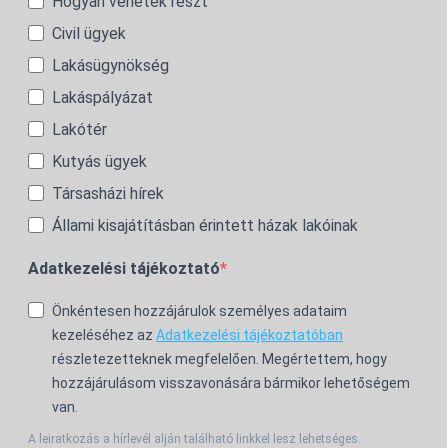
Hogyan vehetek részt
Civil ügyek
Lakásügynökség
Lakáspályázat
Lakótér
Kutyás ügyek
Társasházi hírek
Állami kisajátításban érintett házak lakóinak
Adatkezelési tájékoztató
Önkéntesen hozzájárulok személyes adataim
kezeléséhez az
Adatkezelési tájékoztatóban
részletezetteknek megfelelően. Megértettem, hogy
hozzájárulásom visszavonására bármikor lehetőségem
van.
A leiratkozás a hírlevél alján található linkkel lesz lehetséges.