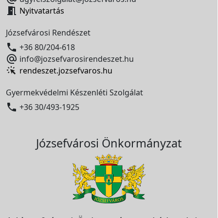

Nyitvatartás
Józsefvárosi Rendészet

+36 80/204-618

info@jozsefvarosirendeszet.hu
rendeszet.jozsefvaros.hu
Gyermekvédelmi Készenléti Szolgálat

+36 30/493-1925
Józsefvárosi Önkormányzat