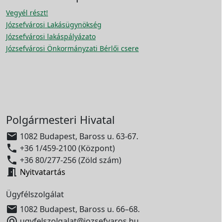
Vegyél részt!
Józsefvárosi Lakásügynökség
Józsefvárosi lakáspályázato
Józsefvárosi Önkormányzati Bérlői csere
Polgármesteri Hivatal

1082 Budapest, Baross u. 63-67.

+36 1/459-2100 (Központ)

+36 80/277-256 (Zöld szám)

Nyitvatartás
Ügyfélszolgálat

1082 Budapest, Baross u. 66–68.

ugyfelszolgalat@jozsefvaros.hu