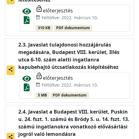
lock_open
előterjesztés
Feltöltve: 2022. március 10.
event_available
310 KB
PDF dokumentum
Javaslat tulajdonosi hozzájárulás
megadására, Budapest VIII. kerület, Illés
utca 6-10. szám alatti ingatlanra
kapubehajtó útcsatlakozás kiépítéséhez
share
lock_open
előterjesztés
Feltöltve: 2022. március 10.
event_available
5 MB
PDF dokumentum
Javaslat a Budapest VIII. kerület, Puskin
u. 24. fszt. 1. számú és Bródy S. u. 14. fszt. 13.
számú ingatlanokra vonatkozó elővásárlási
jogról való lemondásra
share