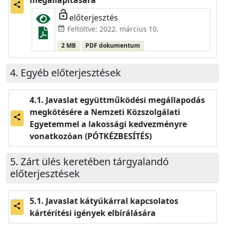
share
lock_open
előterjesztés
Feltöltve: 2022. március 10.
event_available
2 MB
PDF dokumentum
Egyéb előterjesztések
Javaslat együttműködési megállapodás
megkötésére a Nemzeti Közszolgálati
share
Egyetemmel a lakossági kedvezményre
vonatkozóan (PÓTKÉZBESÍTÉS)
Zárt ülés keretében tárgyalandó
előterjesztések
Javaslat kátyúkárral kapcsolatos
share
kártérítési igények elbírálására