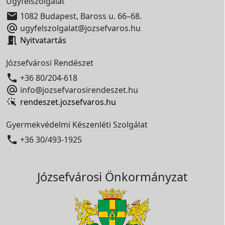
Ügyfélszolgálat

1082 Budapest, Baross u. 66–68.

ugyfelszolgalat@jozsefvaros.hu

Nyitvatartás
Józsefvárosi Rendészet

+36 80/204-618

info@jozsefvarosirendeszet.hu
rendeszet.jozsefvaros.hu
Gyermekvédelmi Készenléti Szolgálat

+36 30/493-1925
Józsefvárosi Önkormányzat