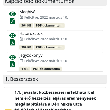
Kapcsolódó dokumentumok
Meghívó
Feltöltve: 2022 március 10.
event_available
364 KB
PDF dokumentum
Határozatok
Feltöltve: 2022 március 10.
event_available
399 KB
PDF dokumentum
Jegyzőkönyv
Feltöltve: 2022 március 10.
event_available
1 MB
PDF dokumentum
Beszerzések
Javaslat közbeszerzési értékhatárt el
nem érő beszerzési eljárás eredményének
megállapítására a Déri Miksa utca