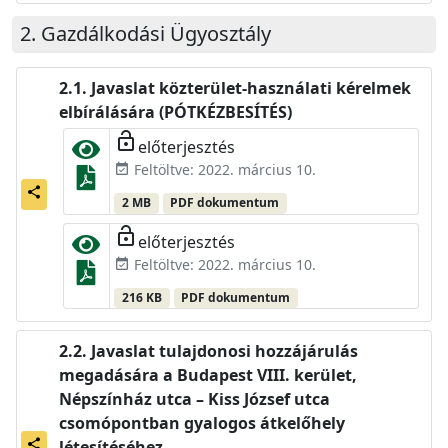
Gazdálkodási Ügyosztály
Javaslat közterület-használati kérelmek
elbírálására (PÓTKÉZBESÍTÉS)
lock_open
előterjesztés
Feltöltve: 2022. március 10.
event_available
share
2 MB
PDF dokumentum
lock_open
előterjesztés
Feltöltve: 2022. március 10.
event_available
216 KB
PDF dokumentum
Javaslat tulajdonosi hozzájárulás
megadására a Budapest VIII. kerület,
Népszínház utca – Kiss József utca
csomópontban gyalogos átkelőhely
share
létesítéséhez