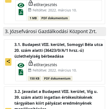
lock_open
előterjesztés
Feltöltve: 2022. március 10.
event_available
1 MB
PDF dokumentum
Józsefvárosi Gazdálkodási Központ Zrt.
Budapest VIII. kerület, Somogyi Béla utca
20. szám alatti (36423/0/A/1 hrsz.-ú)
üzlethelyiség bérbeadása
share
lock_open
előterjesztés
Feltöltve: 2022. március 10.
event_available
150 KB
PDF dokumentum
Javaslat a Budapest VIII. kerület, Víg u.
39. szám alatti ingatlan értékesítésének
tárgyában kiírt pályázat eredményének
megállapítására