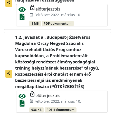
felújításával összefüggésben
share
lock_open
előterjesztés
Feltöltve: 2022. március 10.
event_available
1 MB
PDF dokumentum
Javaslat a „Budapest-Józsefváros
Magdolna-Orczy Negyed Szociális
Városrehabilitációs Programhoz
kapcsolódóan, a Problémaorientált
közösségi rendészet élménypedagógiai
tréning helyszínének beszerzése” tárgyú,
share
közbeszerzési értékhatárt el nem érő
beszerzési eljárás eredményének
megállapítására (PÓTKÉZBESÍTÉS)
lock_open
előterjesztés
Feltöltve: 2022. március 10.
event_available
936 KB
PDF dokumentum