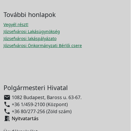
További honlapok
Vegyél részt!
Józsefvárosi Lakásügynökség
Józsefvárosi lakáspályázato
Józsefvárosi Önkormányzati Bérlői csere
Polgármesteri Hivatal

1082 Budapest, Baross u. 63-67.

+36 1/459-2100 (Központ)

+36 80/277-256 (Zöld szám)

Nyitvatartás