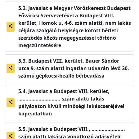
Javaslat a Magyar Vöröskereszt Budapest
Fővárosi Szervezetével a Budapest VIII.
kerület, Homok u. 4-6. szám alatti, nem lakás
share
céljára szolgáló helyiségre kötött bérleti
szerződés közös megegyezéssel történő
megszüntetésére
Budapest VIII. kerület, Bauer Sándor
utca 9. szám alatti ingatlan udvarán lévő 30.
share
számú gépkocsi-beálló bérbeadása
Javaslat a Budapest VIII. kerület,
……………………….. szám alatti lakás
share
pályázaton kívüli minőségi lakáscseréjével
kapcsolatban
Javaslat a Budapest VIII., …………………..
szám alatti lakásra vonatkozó adásvételi
share