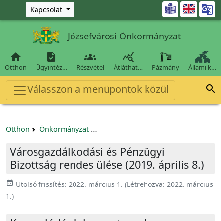
Ugrás a fő tartalomra

Kapcsolat
Józsefvárosi Önkormányzat




Otthon
Ügyintéz…
Részvétel
Átláthat…
Pázmány
Állami k…
Válasszon a menüpontok közül

Otthon
Önkormányzat
Városgazdálkodási és Pénzügyi Bizo
Városgazdálkodási és Pénzügyi
Bizottság rendes ülése (2019. április 8.)
event_available
Utolsó frissítés:
2022. március 1.
(Létrehozva:
2022. március
1.
)