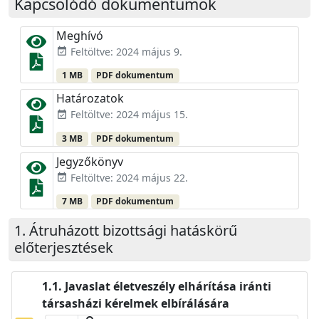
Kapcsolódó dokumentumok
Meghívó
Feltöltve: 2024 május 9.
event_available
1 MB
PDF dokumentum
Határozatok
Feltöltve: 2024 május 15.
event_available
3 MB
PDF dokumentum
Jegyzőkönyv
Feltöltve: 2024 május 22.
event_available
7 MB
PDF dokumentum
Átruházott bizottsági hatáskörű
előterjesztések
Javaslat életveszély elhárítása iránti
társasházi kérelmek elbírálására