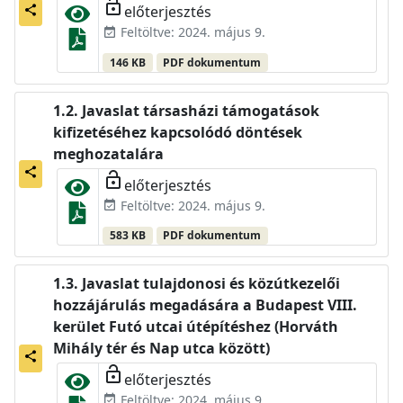
lock_open
előterjesztés
share
Feltöltve: 2024. május 9.
event_available
146 KB
PDF dokumentum
Javaslat társasházi támogatások
kifizetéséhez kapcsolódó döntések
meghozatalára
share
lock_open
előterjesztés
Feltöltve: 2024. május 9.
event_available
583 KB
PDF dokumentum
Javaslat tulajdonosi és közútkezelői
hozzájárulás megadására a Budapest VIII.
kerület Futó utcai útépítéshez (Horváth
Mihály tér és Nap utca között)
share
lock_open
előterjesztés
Feltöltve: 2024. május 9.
event_available