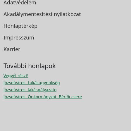
Adatvédelem
Akadálymentesítési
nyilatkozat
Honlaptérkép
Impresszum
Karrier
További honlapok
Vegyél részt!
Józsefvárosi Lakásügynökség
Józsefvárosi lakáspályázato
Józsefvárosi Önkormányzati Bérlői csere