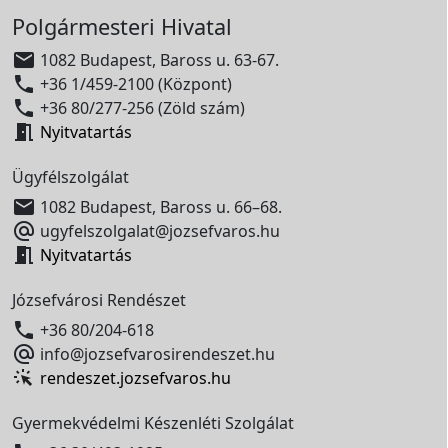
Polgármesteri Hivatal

1082 Budapest, Baross u. 63-67.

+36 1/459-2100 (Központ)

+36 80/277-256 (Zöld szám)

Nyitvatartás
Ügyfélszolgálat

1082 Budapest, Baross u. 66–68.

ugyfelszolgalat@jozsefvaros.hu

Nyitvatartás
Józsefvárosi Rendészet

+36 80/204-618

info@jozsefvarosirendeszet.hu
rendeszet.jozsefvaros.hu
Gyermekvédelmi Készenléti Szolgálat