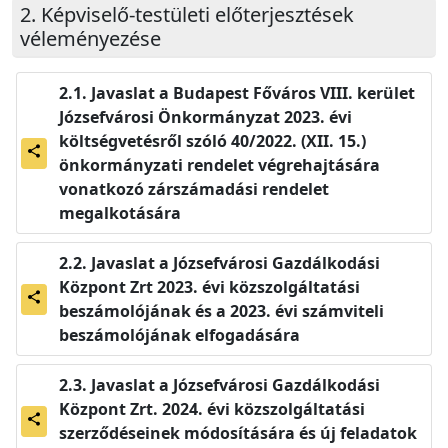
Képviselő-testületi előterjesztések
véleményezése
Javaslat a Budapest Főváros VIII. kerület
Józsefvárosi Önkormányzat 2023. évi
költségvetésről szóló 40/2022. (XII. 15.)
share
önkormányzati rendelet végrehajtására
vonatkozó zárszámadási rendelet
megalkotására
Javaslat a Józsefvárosi Gazdálkodási
Központ Zrt 2023. évi közszolgáltatási
share
beszámolójának és a 2023. évi számviteli
beszámolójának elfogadására
Javaslat a Józsefvárosi Gazdálkodási
Központ Zrt. 2024. évi közszolgáltatási
share
szerződéseinek módosítására és új feladatok