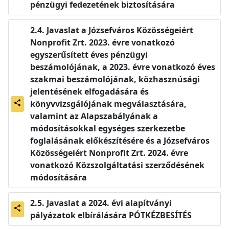
pénzügyi fedezetének biztosítására
Javaslat a Józsefváros Közösségeiért
Nonprofit Zrt. 2023. évre vonatkozó
egyszerűsített éves pénzügyi
beszámolójának, a 2023. évre vonatkozó éves
szakmai beszámolójának, közhasznúsági
jelentésének elfogadására és
könyvvizsgálójának megválasztására,
share
valamint az Alapszabályának a
módosításokkal egységes szerkezetbe
foglalásának előkészítésére és a Józsefváros
Közösségeiért Nonprofit Zrt. 2024. évre
vonatkozó Közszolgáltatási szerződésének
módosítására
Javaslat a 2024. évi alapítványi
share
pályázatok elbírálására PÓTKÉZBESÍTÉS