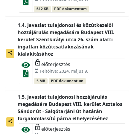
612 KB
PDF dokumentum
Javaslat tulajdonosi és közútkezelői
hozzájárulás megadására Budapest VIII.
kerület Szentkirályi utca 26. szám alatti
ingatlan közútcsatlakozásának
share
kialakításához
lock_open
előterjesztés
Feltöltve: 2024. május 9.
event_available
5 MB
PDF dokumentum
Javaslat tulajdonosi hozzájárulás
megadására Budapest VIII. kerület Asztalos
Sándor út - Salgótarjáni út határán
forgalomlassító párna elhelyezéséhez
share
lock_open
előterjesztés