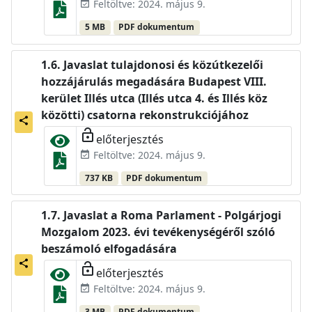
Feltöltve: 2024. május 9.
event_available
5 MB
PDF dokumentum
Javaslat tulajdonosi és közútkezelői
hozzájárulás megadására Budapest VIII.
kerület Illés utca (Illés utca 4. és Illés köz
közötti) csatorna rekonstrukciójához
share
lock_open
előterjesztés
Feltöltve: 2024. május 9.
event_available
737 KB
PDF dokumentum
Javaslat a Roma Parlament - Polgárjogi
Mozgalom 2023. évi tevékenységéről szóló
beszámoló elfogadására
share
lock_open
előterjesztés
Feltöltve: 2024. május 9.
event_available
3 MB
PDF dokumentum