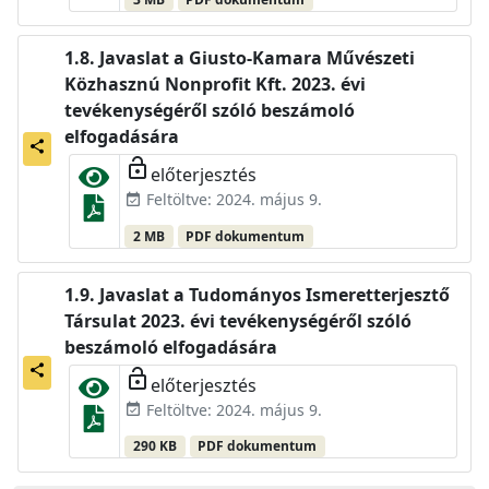
Javaslat a Giusto-Kamara Művészeti
Közhasznú Nonprofit Kft. 2023. évi
tevékenységéről szóló beszámoló
elfogadására
share
lock_open
előterjesztés
Feltöltve: 2024. május 9.
event_available
2 MB
PDF dokumentum
Javaslat a Tudományos Ismeretterjesztő
Társulat 2023. évi tevékenységéről szóló
beszámoló elfogadására
share
lock_open
előterjesztés
Feltöltve: 2024. május 9.
event_available
290 KB
PDF dokumentum