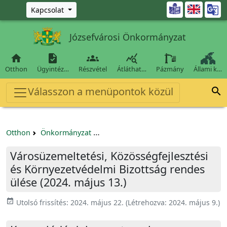
Ugrás a fő tartalomra

Kapcsolat
Józsefvárosi Önkormányzat




Otthon
Ügyintéz…
Részvétel
Átláthat…
Pázmány
Állami k…
Válasszon a menüpontok közül

Otthon
Önkormányzat
Városüzemeltetési, Közösségfejleszt
Városüzemeltetési, Közösségfejlesztési
és Környezetvédelmi Bizottság rendes
ülése (2024. május 13.)
event_available
Utolsó frissítés:
2024. május 22.
(Létrehozva:
2024. május 9.
)