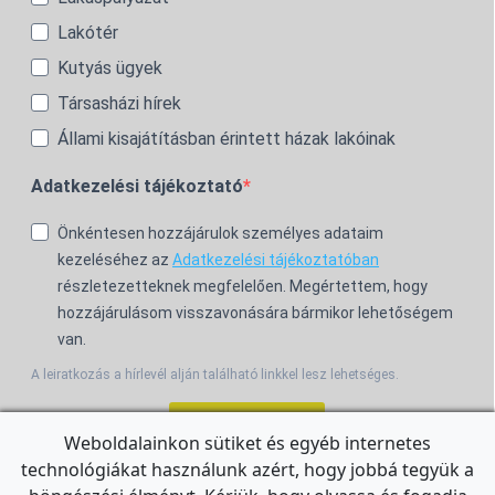
Lakótér
Kutyás ügyek
Társasházi hírek
Állami kisajátításban érintett házak lakóinak
Adatkezelési tájékoztató
Önkéntesen hozzájárulok személyes adataim
kezeléséhez az
Adatkezelési tájékoztatóban
részletezetteknek megfelelően. Megértettem, hogy
hozzájárulásom visszavonására bármikor lehetőségem
van.
A leiratkozás a hírlevél alján található linkkel lesz lehetséges.
Feliratkozom!
Weboldalainkon sütiket és egyéb internetes
technológiákat használunk azért, hogy jobbá tegyük a
For the English Newsletter, click
HERE.