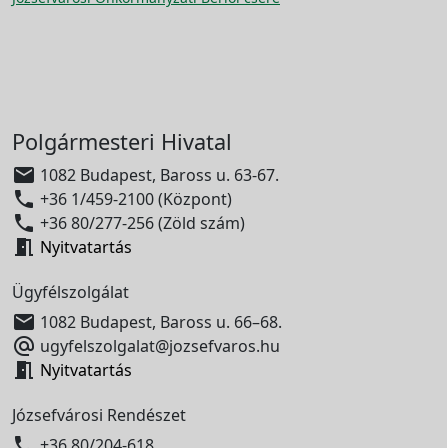
Polgármesteri Hivatal

1082 Budapest, Baross u. 63-67.

+36 1/459-2100 (Központ)

+36 80/277-256 (Zöld szám)

Nyitvatartás
Ügyfélszolgálat

1082 Budapest, Baross u. 66–68.

ugyfelszolgalat@jozsefvaros.hu

Nyitvatartás
Józsefvárosi Rendészet

+36 80/204-618