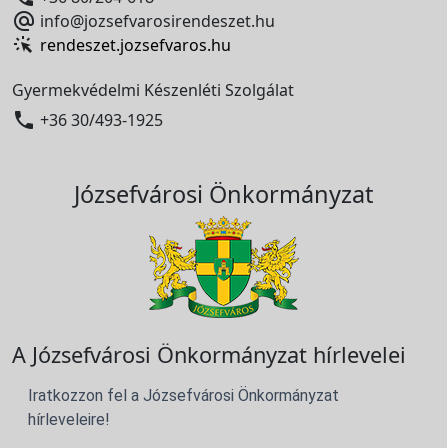

info@jozsefvarosirendeszet.hu
rendeszet.jozsefvaros.hu
Gyermekvédelmi Készenléti Szolgálat

+36 30/493-1925
Józsefvárosi Önkormányzat
A Józsefvárosi Önkormányzat hírlevelei
Iratkozzon fel a Józsefvárosi Önkormányzat
hírleveleire!