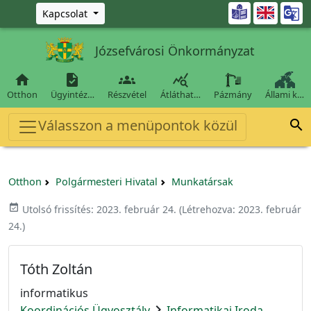
Ugrás a fő tartalomra

Kapcsolat
Józsefvárosi Önkormányzat




Otthon
Ügyintéz…
Részvétel
Átláthat…
Pázmány
Állami k…
Válasszon a menüpontok közül

Otthon
Polgármesteri Hivatal
Munkatársak
event_available
Utolsó frissítés:
2023. február 24.
(Létrehozva:
2023. február
24.
)
Tóth Zoltán
informatikus
chevron_right
Koordinációs Ügyosztály
Informatikai Iroda