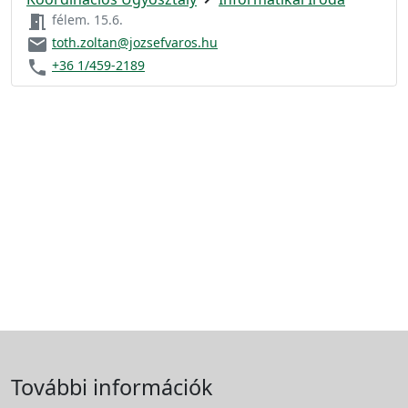
meeting_room
félem. 15.6.
email
toth.zoltan@jozsefvaros.hu
phone
+36 1/459-2189
További információk