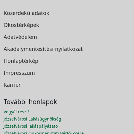
Közérdekű adatok
Okostérképek
Adatvédelem
Akadálymentesítési
nyilatkozat
Honlaptérkép
Impresszum
Karrier
További honlapok
Vegyél részt!
Józsefvárosi Lakásügynökség
Józsefvárosi lakáspályázato
Józsefvárosi Önkormányzati Bérlői csere