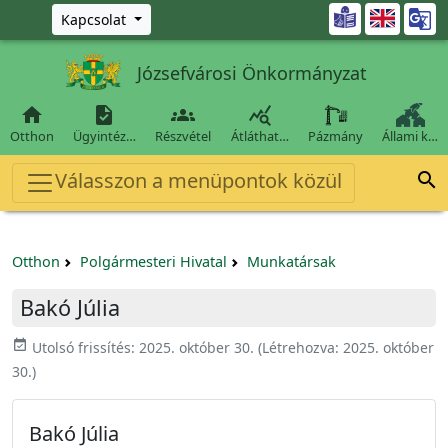
Ugrás a fő tartalomra

Kapcsolat
Józsefvárosi Önkormányzat




Otthon
Ügyintéz…
Részvétel
Átláthat…
Pázmány
Állami k…
Válasszon a menüpontok közül

Otthon
Polgármesteri Hivatal
Munkatársak
Bakó Júlia
event_available
Utolsó frissítés:
2025. október 30.
(Létrehozva:
2025. október
30.
)
Bakó Júlia