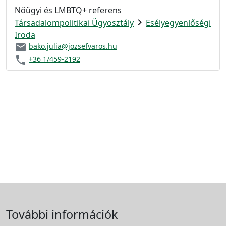
Nőügyi és LMBTQ+ referens
chevron_right
Társadalompolitikai Ügyosztály
Esélyegyenlőségi
Iroda
email
bako.julia@jozsefvaros.hu
phone
+36 1/459-2192
További információk