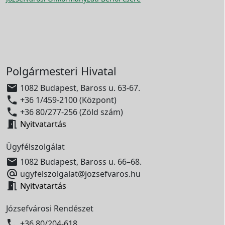
Polgármesteri Hivatal

1082 Budapest, Baross u. 63-67.

+36 1/459-2100 (Központ)

+36 80/277-256 (Zöld szám)

Nyitvatartás
Ügyfélszolgálat

1082 Budapest, Baross u. 66–68.

ugyfelszolgalat@jozsefvaros.hu

Nyitvatartás
Józsefvárosi Rendészet

+36 80/204-618