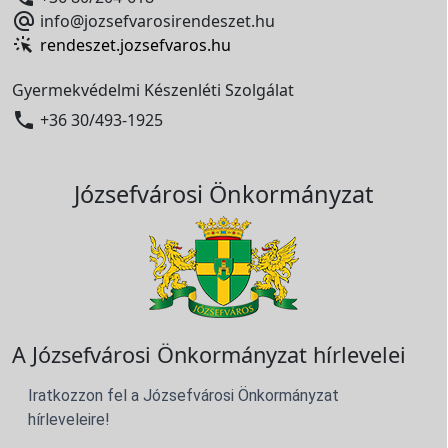

info@jozsefvarosirendeszet.hu
rendeszet.jozsefvaros.hu
Gyermekvédelmi Készenléti Szolgálat

+36 30/493-1925
Józsefvárosi Önkormányzat
A Józsefvárosi Önkormányzat hírlevelei
Iratkozzon fel a Józsefvárosi Önkormányzat
hírleveleire!