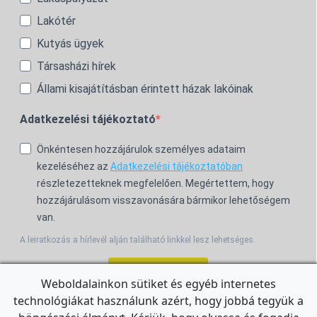
Lakótér
Kutyás ügyek
Társasházi hírek
Állami kisajátításban érintett házak lakóinak
Adatkezelési tájékoztató
Önkéntesen hozzájárulok személyes adataim
kezeléséhez az
Adatkezelési tájékoztatóban
részletezetteknek megfelelően. Megértettem, hogy
hozzájárulásom visszavonására bármikor lehetőségem
van.
A leiratkozás a hírlevél alján található linkkel lesz lehetséges.
Feliratkozom!
Weboldalainkon sütiket és egyéb internetes
technológiákat használunk azért, hogy jobbá tegyük a
For the English Newsletter, click
HERE.