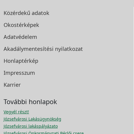
Közérdekű adatok
Okostérképek
Adatvédelem
Akadálymentesítési
nyilatkozat
Honlaptérkép
Impresszum
Karrier
További honlapok
Vegyél részt!
Józsefvárosi Lakásügynökség
Józsefvárosi lakáspályázato
Józsefvárosi Önkormányzati Bérlői csere