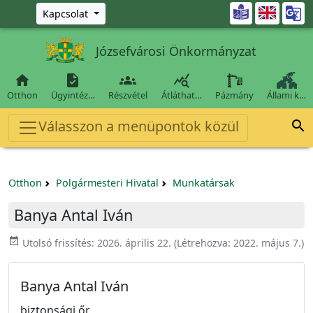
Ugrás a fő tartalomra

Kapcsolat
Józsefvárosi Önkormányzat




Otthon
Ügyintéz…
Részvétel
Átláthat…
Pázmány
Állami k…
Válasszon a menüpontok közül

Otthon
Polgármesteri Hivatal
Munkatársak
Banya Antal Iván
event_available
Utolsó frissítés:
2026. április 22.
(Létrehozva:
2022. május 7.
)
Banya Antal Iván
biztonsági őr