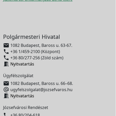
Polgármesteri Hivatal

1082 Budapest, Baross u. 63-67.

+36 1/459-2100 (Központ)

+36 80/277-256 (Zöld szám)

Nyitvatartás
Ügyfélszolgálat

1082 Budapest, Baross u. 66–68.

ugyfelszolgalat@jozsefvaros.hu

Nyitvatartás
Józsefvárosi Rendészet

+36 80/204-618