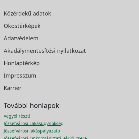
Közérdekű adatok
Okostérképek
Adatvédelem
Akadálymentesítési
nyilatkozat
Honlaptérkép
Impresszum
Karrier
További honlapok
Vegyél részt!
Józsefvárosi Lakásügynökség
Józsefvárosi lakáspályázato
Józsefvárosi Önkormányzati Bérlői csere