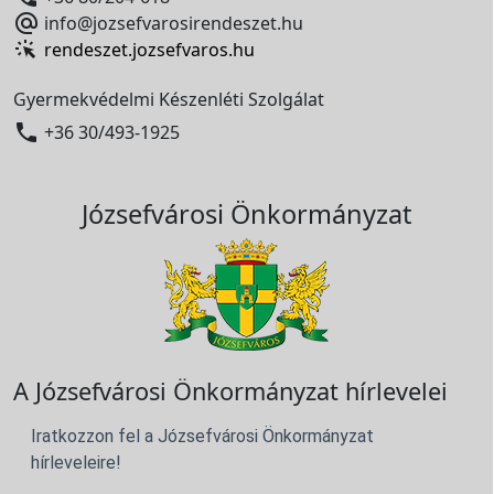

info@jozsefvarosirendeszet.hu
rendeszet.jozsefvaros.hu
Gyermekvédelmi Készenléti Szolgálat

+36 30/493-1925
Józsefvárosi Önkormányzat
A Józsefvárosi Önkormányzat hírlevelei
Iratkozzon fel a Józsefvárosi Önkormányzat
hírleveleire!