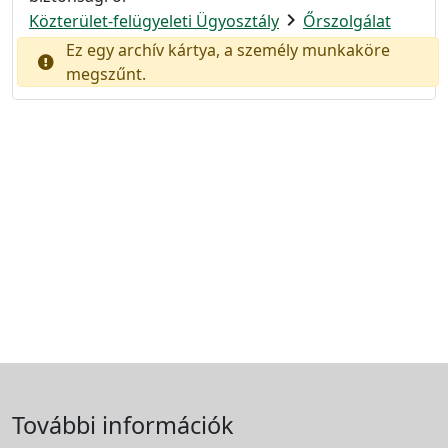
chevron_right
Közterület-felügyeleti Ügyosztály
Őrszolgálat
Ez egy archív kártya, a személy munkaköre
megszűnt.
További információk