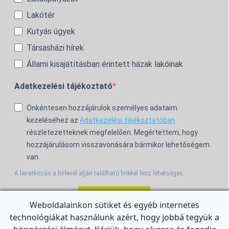
Lakótér
Kutyás ügyek
Társasházi hírek
Állami kisajátításban érintett házak lakóinak
Adatkezelési tájékoztató
Önkéntesen hozzájárulok személyes adataim
kezeléséhez az
Adatkezelési tájékoztatóban
részletezetteknek megfelelően. Megértettem, hogy
hozzájárulásom visszavonására bármikor lehetőségem
van.
A leiratkozás a hírlevél alján található linkkel lesz lehetséges.
Feliratkozom!
Weboldalainkon sütiket és egyéb internetes
technológiákat használunk azért, hogy jobbá tegyük a
For the English Newsletter, click
HERE.